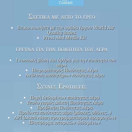
Contact
Σχετικά με αυτό το έργο
Επικοινωνήστε με την ομάδα έργου World Air
Quality Index
Press And Media Kit
έρευνα για την ποιότητα του αέρα
Γνωσιακή βάση και άρθρα για την ποιότητα του
αέρα
Πειραματισμός Ποιότητας Αέρα
Ανάλυση αισθητήρων ποιότητας αέρα
Συχνές Ερωτήσεις
Πηγή δεδομένων ποιότητας αέρα
Υπολογισμός Δείκτη Ποιότητας Αέρα
Πρόβλεψη Ποιότητας Αέρα
Προϊόντα ποιότητας αέρα (μάσκες, οθόνες…)
API (Διασύνδεση προγραμματισμού εφαρμογών)
Πλατφόρμα ιστορικών δεδομένων