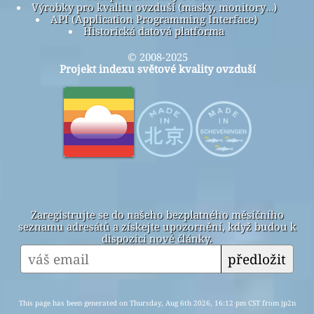
Výrobky pro kvalitu ovzduší (masky, monitory…)
API (Application Programming Interface)
Historická datová platforma
© 2008-2025
Projekt indexu světové kvality ovzduší
Zaregistrujte se do našeho bezplatného měsíčního
seznamu adresátů a získejte upozornění, když budou k
dispozici nové články.
předložit
This page has been generated on Thursday, Aug 6th 2026, 16:12 pm CST from jp2n