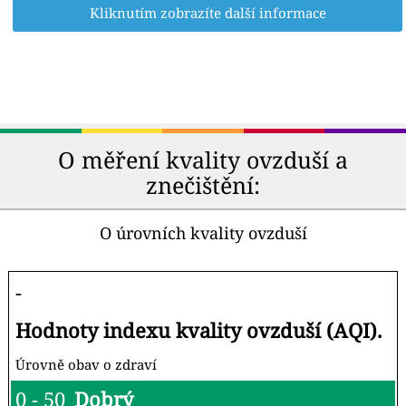
Kliknutím zobrazíte další informace
O měření kvality ovzduší a
znečištění:
O úrovních kvality ovzduší
-
Hodnoty indexu kvality ovzduší (AQI).
Úrovně obav o zdraví
0 - 50
Dobrý