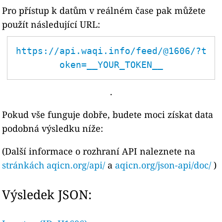
Pro přístup k datům v reálném čase pak můžete
použít následující URL:
https://api.waqi.info/feed/@1606/?t
oken=__YOUR_TOKEN__
.
Pokud vše funguje dobře, budete moci získat data
podobná výsledku níže:
(Další informace o rozhraní API naleznete na
stránkách aqicn.org/api/
a
aqicn.org/json-api/doc/
)
Výsledek JSON: