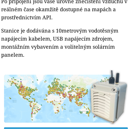
Po připojení jsou vaše úrovně znečištění vzduchu v
reálném čase okamžitě dostupné na mapách a
prostřednictvím API.
Stanice je dodávána s 10metrovým vodotěsným
napájecím kabelem, USB napájecím zdrojem,
montážním vybavením a volitelným solárním
panelem.