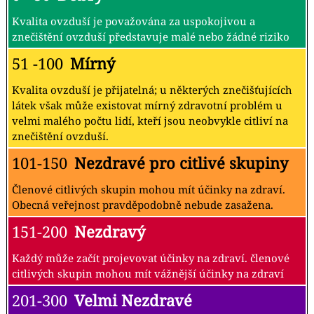
Kvalita ovzduší je považována za uspokojivou a
znečištění ovzduší představuje malé nebo žádné riziko
51 -100
Mírný
Kvalita ovzduší je přijatelná; u některých znečišťujících
látek však může existovat mírný zdravotní problém u
velmi malého počtu lidí, kteří jsou neobvykle citliví na
znečištění ovzduší.
101-150
Nezdravé pro citlivé skupiny
Členové citlivých skupin mohou mít účinky na zdraví.
Obecná veřejnost pravděpodobně nebude zasažena.
151-200
Nezdravý
Každý může začít projevovat účinky na zdraví. členové
citlivých skupin mohou mít vážnější účinky na zdraví
201-300
Velmi Nezdravé