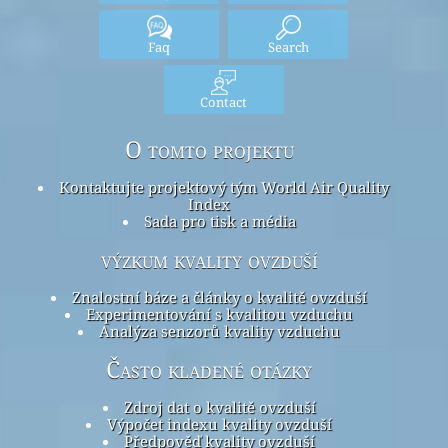
Faq
Search
Contact
O tomto projektu
Kontaktujte projektový tým World Air Quality
Index
Sada pro tisk a média
výzkum kvality ovzduší
Znalostní báze a články o kvalitě ovzduší
Experimentování s kvalitou vzduchu
Analýza senzorů kvality vzduchu
Často kladené otázky
Zdroj dat o kvalitě ovzduší
Výpočet indexu kvality ovzduší
Předpověď kvality ovzduší