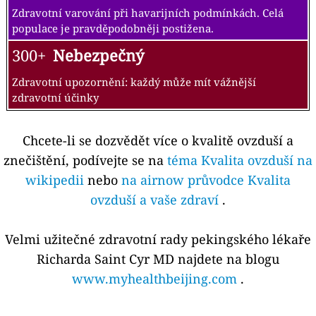
Zdravotní varování při havarijních podmínkách. Celá
populace je pravděpodobněji postižena.
300+
Nebezpečný
Zdravotní upozornění: každý může mít vážnější
zdravotní účinky
Chcete-li se dozvědět více o kvalitě ovzduší a
znečištění, podívejte se na
téma Kvalita ovzduší na
wikipedii
nebo
na airnow průvodce Kvalita
ovzduší a vaše zdraví
.
Velmi užitečné zdravotní rady pekingského lékaře
Richarda Saint Cyr MD najdete na blogu
www.myhealthbeijing.com
.