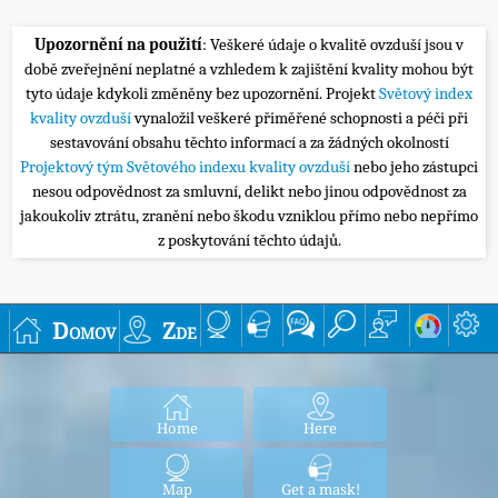
Upozornění na použití
: Veškeré údaje o kvalitě ovzduší jsou v
době zveřejnění neplatné a vzhledem k zajištění kvality mohou být
tyto údaje kdykoli změněny bez upozornění. Projekt
Světový index
kvality ovzduší
vynaložil veškeré přiměřené schopnosti a péči při
sestavování obsahu těchto informací a za žádných okolností
Projektový tým Světového indexu kvality ovzduší
nebo jeho zástupci
nesou odpovědnost za smluvní, delikt nebo jinou odpovědnost za
jakoukoliv ztrátu, zranění nebo škodu vzniklou přímo nebo nepřímo
z poskytování těchto údajů.
Domov
Zde
Home
Here
Map
Get a mask!