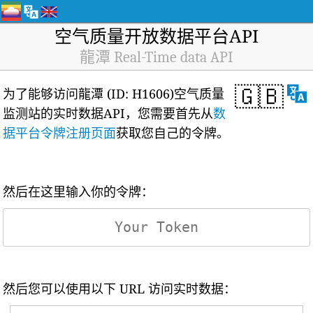
空气质量开放数据平台API
龍潭 Real-Time data API
🇬🇧
为了能够访问龍潭 (ID: H1606)空气质量
监测站的实时数据API，您需要首先从
数
据平台令牌注册页面
获取您自己的令牌。
然后在这里输入你的令牌：
然后您可以使用以下 URL 访问实时数据：