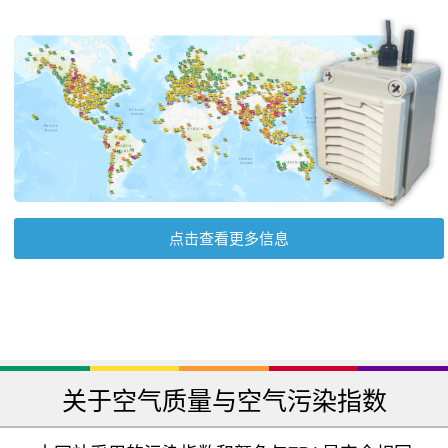
点击查看更多信息
关于空气质量与空气污染指数