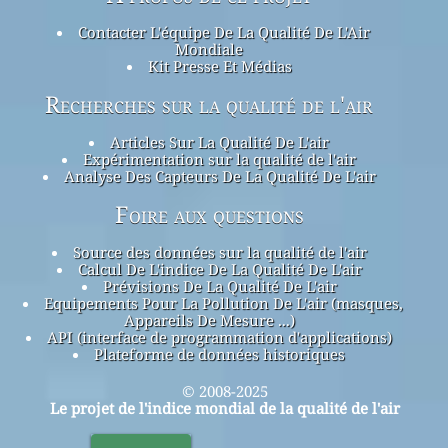
Contacter L'équipe De La Qualité De L'Air
Mondiale
Kit Presse Et Médias
Recherches sur la qualité de l'air
Articles Sur La Qualité De L'air
Expérimentation sur la qualité de l'air
Analyse Des Capteurs De La Qualité De L'air
Foire aux questions
Source des données sur la qualité de l'air
Calcul De L'indice De La Qualité De L'air
Prévisions De La Qualité De L'air
Equipements Pour La Pollution De L'air (masques,
Appareils De Mesure ...)
API (interface de programmation d'applications)
Plateforme de données historiques
© 2008-2025
Le projet de l'indice mondial de la qualité de l'air