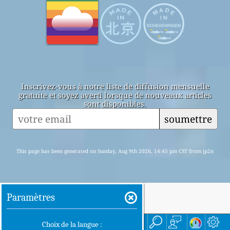
Inscrivez-vous à notre liste de diffusion mensuelle
gratuite et soyez averti lorsque de nouveaux articles
sont disponibles.
soumettre
This page has been generated on Sunday, Aug 9th 2026, 14:45 pm CST from jp2n
Paramètres
accueil
ici
Choix de la langue :