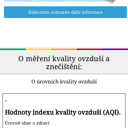
Kliknutím zobrazíte další informace
O měření kvality ovzduší a
znečištění:
O úrovních kvality ovzduší
-
Hodnoty indexu kvality ovzduší (AQI).
Úrovně obav o zdraví