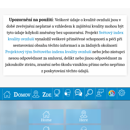
Upozornění na použití
: Veškeré údaje o kvalitě ovzduší jsou v
době zveřejnění neplatné a vzhledem k zajištění kvality mohou být
tyto údaje kdykoli změněny bez upozornění. Projekt
Světový index
kvality ovzduší
vynaložil veškeré přiměřené schopnosti a péči při
sestavování obsahu těchto informací a za žádných okolností
Projektový tým Světového indexu kvality ovzduší
nebo jeho zástupci
nesou odpovědnost za smluvní, delikt nebo jinou odpovědnost za
jakoukoliv ztrátu, zranění nebo škodu vzniklou přímo nebo nepřímo
z poskytování těchto údajů.
Domov
Zde
Home
Here