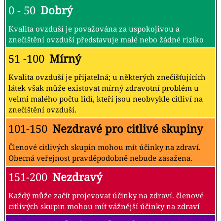
0 - 50
Dobrý
Kvalita ovzduší je považována za uspokojivou a
znečištění ovzduší představuje malé nebo žádné riziko
51 -100
Mírný
Kvalita ovzduší je přijatelná; u některých znečišťujících
látek však může existovat mírný zdravotní problém u
velmi malého počtu lidí, kteří jsou neobvykle citliví na
znečištění ovzduší.
101-150
Nezdravé pro citlivé skupiny
Členové citlivých skupin mohou mít účinky na zdraví.
Obecná veřejnost pravděpodobně nebude zasažena.
151-200
Nezdravý
Každý může začít projevovat účinky na zdraví. členové
citlivých skupin mohou mít vážnější účinky na zdraví