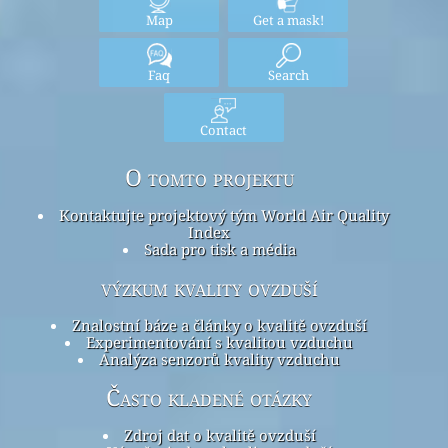
Map
Get a mask!
Faq
Search
Contact
O tomto projektu
Kontaktujte projektový tým World Air Quality
Index
Sada pro tisk a média
výzkum kvality ovzduší
Znalostní báze a články o kvalitě ovzduší
Experimentování s kvalitou vzduchu
Analýza senzorů kvality vzduchu
Často kladené otázky
Zdroj dat o kvalitě ovzduší