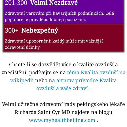
201-300
Velmi Nezdravé
Zdravotní varování při havarijních podmínkách. Celá
populace je pravděpodobněji postižena.
300+
Nebezpečný
Zdravotní upozornění: každý může mít vážnější
zdravotní účinky
Chcete-li se dozvědět více o kvalitě ovzduší a
znečištění, podívejte se na
téma Kvalita ovzduší na
wikipedii
nebo
na airnow průvodce Kvalita
ovzduší a vaše zdraví
.
Velmi užitečné zdravotní rady pekingského lékaře
Richarda Saint Cyr MD najdete na blogu
www.myhealthbeijing.com
.