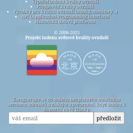
Výpočet indexu kvality ovzduší
Předpověď kvality ovzduší
Výrobky pro kvalitu ovzduší (masky, monitory…)
API (Application Programming Interface)
Historická datová platforma
© 2008-2025
Projekt indexu světové kvality ovzduší
Zaregistrujte se do našeho bezplatného měsíčního
seznamu adresátů a získejte upozornění, když budou k
dispozici nové články.
předložit