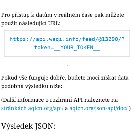
Pro přístup k datům v reálném čase pak můžete
použít následující URL:
https://api.waqi.info/feed/@13290/?
token=__YOUR_TOKEN__
.
Pokud vše funguje dobře, budete moci získat data
podobná výsledku níže:
(Další informace o rozhraní API naleznete na
stránkách aqicn.org/api/
a
aqicn.org/json-api/doc/
)
Výsledek JSON: