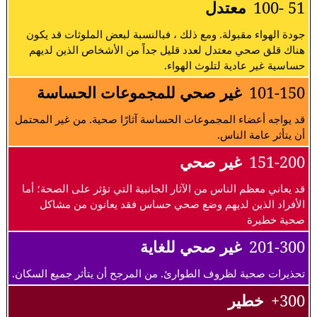
51 -100
معتدل
جودة الهواء مقبولة. ومع ذلك ، فبالنسبة لبعض الملوثات قد يكون
هناك قلق صحي معتدل لعدد قليل جداً من الأشخاص الذين لديهم
حساسية غير عادية لتلوث الهواء.
101-150
غير صحي للمجموعات الحساسة
قد يواجه أعضاء المجموعات الحساسة آثارًا صحية. من غير المحتمل
أن يتأثر عامة الناس.
151-200
غير صحي
قد يعاني معظم الناس من الآثار الجانبية التي تؤثر على الصحة؛ أما
الأفراد الذين لديهم وضع صحي حساس فقد يعانون من مشاكل
صحية خطيرة
201-300
غير صحي للغاية
تحذيرات صحية لظروف الطوارئ. من المرجح أن يتأثر جميع السكان.
300+
خطير