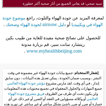
تنبيه صحي: قد يعاني الجميع من آثار صحية أكثر خطورة
لمعرفة المزيد عن جودة الهواء والتلوث، راجع
موضوع جودة
الهواء في ويكيبيديا
أو
دليل airnow لجودة الهواء وصحتك
.
للحصول على نصائح صحية مفيدة للغاية من طبيب بكين
ريتشارد سانت سير، قم بزيارة مدونة
.
www.myhealthbeijing.com
إشعار الاستخدام
: جميع بيانات جودة الهواء غير مضمونة في وقت
النشر ، وبسبب ضمان الجودة ، يمكن تعديل هذه البيانات ، دون سابق
إنذار ، في أي وقت. لقد مارس مشروع
مؤشر جودة الهواء العالمي
جميع المهارات والحلول المعقولة في تجميع محتويات هذه المعلومات
ولن يكون تحت أي ظرف من الظروف
فريق مشروع جودة الهواء
العالمي
أو وكلائه مسؤولين في العقد أو الضرر أو غير ذلك عن أي
خسارة أو ضرر أو ضرر ناشئ بشكل مباشر أو غير مباشر عن توريد هذه