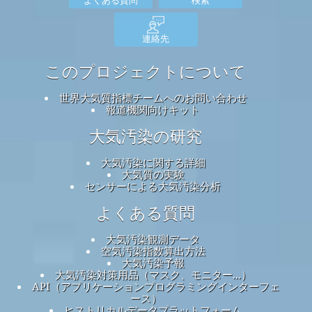
連絡先
このプロジェクトについて
世界大気質指標チームへのお問い合わせ
報道機関向けキット
大気汚染の研究
大気汚染に関する詳細
大気質の実験
センサーによる大気汚染分析
よくある質問
大気汚染観測データ
空気汚染指数算出方法
大気汚染予報
大気汚染対策用品（マスク、モニター...）
API（アプリケーションプログラミングインターフェ
ース）
ヒストリカルデータプラットフォーム