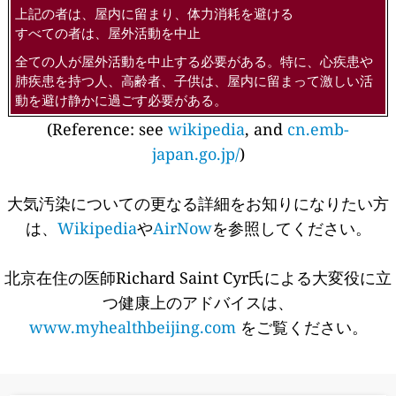
上記の者は、屋内に留まり、体力消耗を避ける
すべての者は、屋外活動を中止
全ての人が屋外活動を中止する必要がある。特に、心疾患や
肺疾患を持つ人、高齢者、子供は、屋内に留まって激しい活
動を避け静かに過ごす必要がある。
(Reference: see
wikipedia
, and
cn.emb-
japan.go.jp/
)
大気汚染についての更なる詳細をお知りになりたい方
は、
Wikipedia
や
AirNow
を参照してください。
北京在住の医師Richard Saint Cyr氏による大変役に立
つ健康上のアドバイスは、
www.myhealthbeijing.com
をご覧ください。