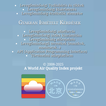
Levegőminőségi Tudásbázis és cikkek
Levegőminőségi kísérletezés
Levegőminőség-érzékelők elemzése
Gyakran Ismételt Kérdések
Levegőminőségi adatforrás
Levegőminőségi index kiszámítása
Levegőminőség előrejelzés
Levegőminőségű termékek (maszkok,
monitorok…)
API (Application Programming Interface)
Történelmi adatplatform
© 2008-2025
A World Air Quality Index projekt