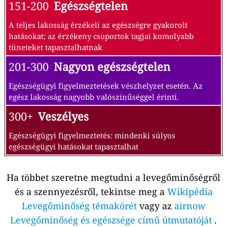
151-200
Egészségtelen
A teljes lakosság érzékeli az egészségre gyakorolt
hatásokat; az érzékeny csoportok tagjai komolyabb
tüneteket tapasztalhatnak
201-300
Nagyon egészségtelen
Egészségügyi figyelmeztetések vészhelyzet esetén. Az
egész lakosság nagyobb valószínűséggel érinti.
300+
Veszélyes
Egészségügyi figyelmeztetés: mindenki súlyos
egészségügyi hatásokat tapasztalhat
Ha többet szeretne megtudni a levegőminőségről
és a szennyezésről, tekintse meg a
Wikipédia
Levegőminőség témakörét
vagy az
airnow
Levegőminőség és egészsége című útmutatóját
.