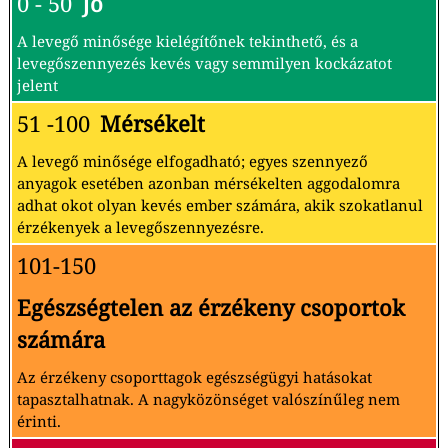
0 - 50
Jó
A levegő minősége kielégítőnek tekinthető, és a
levegőszennyezés kevés vagy semmilyen kockázatot
jelent
51 -100
Mérsékelt
A levegő minősége elfogadható; egyes szennyező
anyagok esetében azonban mérsékelten aggodalomra
adhat okot olyan kevés ember számára, akik szokatlanul
érzékenyek a levegőszennyezésre.
101-150
Egészségtelen az érzékeny csoportok
számára
Az érzékeny csoporttagok egészségügyi hatásokat
tapasztalhatnak. A nagyközönséget valószínűleg nem
érinti.