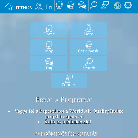
itthon
Itt
Home
Here
Map
Get a mask!
Faq
Search
Contact
Erről a Projektről
Vegye fel a kapcsolatot a World Air Quality Index
projektcsapatával
Sajtó és médiakészlet
levegőminőség-kutatás