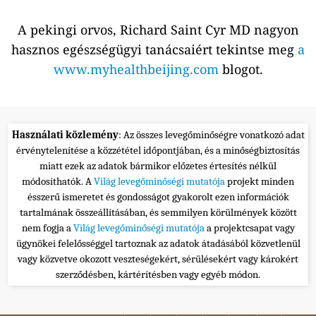
A pekingi orvos, Richard Saint Cyr MD nagyon
hasznos egészségügyi tanácsaiért tekintse meg
a
www.myhealthbeijing.com
blogot.
Használati közlemény
: Az összes levegőminőségre vonatkozó adat
érvénytelenítése a közzététel időpontjában, és a minőségbiztosítás
miatt ezek az adatok bármikor előzetes értesítés nélkül
módosíthatók. A
Világ levegőminőségi mutatója
projekt minden
ésszerű ismeretet és gondosságot gyakorolt ezen információk
tartalmának összeállításában, és semmilyen körülmények között
nem fogja a
Világ levegőminőségi mutatója
a projektcsapat vagy
ügynökei felelősséggel tartoznak az adatok átadásából közvetlenül
vagy közvetve okozott veszteségekért, sérülésekért vagy károkért
szerződésben, kártérítésben vagy egyéb módon.