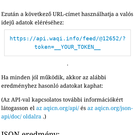
Ezután a következő URL-címet használhatja a valós
idejű adatok eléréséhez:
https://api.waqi.info/feed/@12652/?
token=__YOUR_TOKEN__
.
Ha minden jól működik, akkor az alábbi
eredményhez hasonló adatokat kaphat:
(Az API-val kapcsolatos további információkért
látogasson el
az aqicn.org/api/
és
az aqicn.org/json-
api/doc/ oldalra
.)
JSON eredmény: