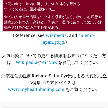
上記の者は、屋内に留まり、体力消耗を避ける
すべての者は、屋外活動を中止
全ての人が屋外活動を中止する必要がある。特に、心疾患や
肺疾患を持つ人、高齢者、子供は、屋内に留まって激しい活
動を避け静かに過ごす必要がある。
(Reference: see
wikipedia
, and
cn.emb-
japan.go.jp/
)
大気汚染についての更なる詳細をお知りになりたい方
は、
Wikipedia
や
AirNow
を参照してください。
北京在住の医師Richard Saint Cyr氏による大変役に立
つ健康上のアドバイスは、
www.myhealthbeijing.com
をご覧ください。