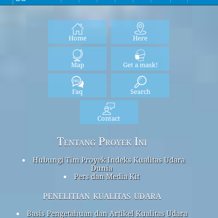
Home
Here
Map
Get a mask!
Faq
Search
Contact
Tentang Proyek Ini
Hubungi Tim Proyek Indeks Kualitas Udara
Dunia
Pers dan Media Kit
penelitian kualitas udara
Basis Pengetahuan dan Artikel Kualitas Udara