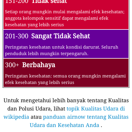
151-200
Tidak sehat
Setiap orang mungkin mulai mengalami efek kesehatan;
anggota kelompok sensitif dapat mengalami efek
kesehatan yang lebih serius
201-300
Sangat Tidak Sehat
Peringatan kesehatan untuk kondisi darurat. Seluruh
penduduk lebih mungkin terpengaruh.
300+
Berbahaya
Peringatan kesehatan: semua orang mungkin mengalami
efek kesehatan yang lebih serius
Untuk mengetahui lebih banyak tentang Kualitas
dan Polusi Udara, lihat
topik Kualitas Udara di
wikipedia
atau
panduan airnow tentang Kualitas
Udara dan Kesehatan Anda
.