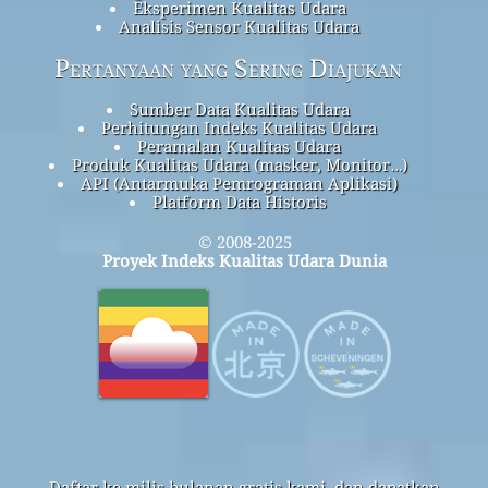
Eksperimen Kualitas Udara
Analisis Sensor Kualitas Udara
Pertanyaan yang Sering Diajukan
Sumber Data Kualitas Udara
Perhitungan Indeks Kualitas Udara
Peramalan Kualitas Udara
Produk Kualitas Udara (masker, Monitor…)
API (Antarmuka Pemrograman Aplikasi)
Platform Data Historis
© 2008-2025
Proyek Indeks Kualitas Udara Dunia
Daftar ke milis bulanan gratis kami, dan dapatkan