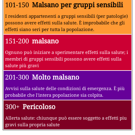
101-150
Malsano per gruppi sensibili
I residenti appartenenti a gruppi sensibili (per patologie)
possono avere effetti sulla salute. È improbabile che gli
effetti siano seri per tutta la popolazione.
151-200
malsano
Ognuno può iniziare a sperimentare effetti sulla salute; i
membri di gruppi sensibili possono avere effetti sulla
salute più gravi
201-300
Molto malsano
Avvisi sulla salute delle condizioni di emergenza. È più
probabile che l'intera popolazione sia colpita.
300+
Pericoloso
Allerta salute: chiunque può essere soggetto a effetti piu
gravi sulla propria salute