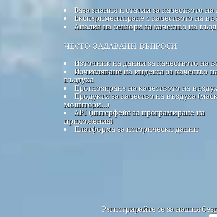
База знания и статии за качеството на
Експериментиране с качеството на въ
Анализ на сензори за качество на въз
често задавани въпроси
Източник на данни за качеството на в
Изчисляване на индекса за качество н
въздуха
Прогнозиране на качеството на възду
Продукти за качество на въздуха (маск
монитори...)
API (интерфейс за програмиране на
приложения)
Платформа за исторически данни
Регистрирайте се за нашия без