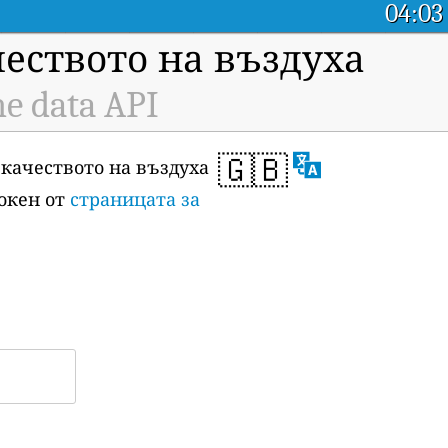
04:03
чеството на въздуха
e data API
🇬🇧
 качеството на въздуха
токен от
страницата за