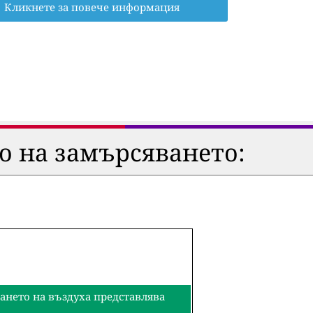
Кликнете за повече информация
о на замърсяването:
ването на въздуха представлява