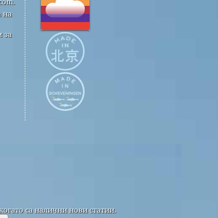
com.
 на
 за
когато са налични нови статии.