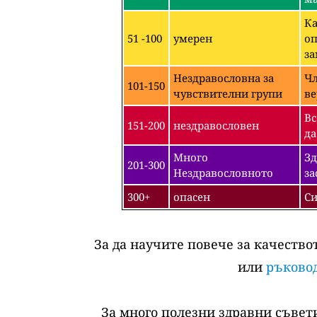
Ка
51 -100
умерен
оп
за
Нездравословна за
Чл
101-150
чувствителни групи
ве
Вс
151-200
нездравословен
да
Много
Зд
201-300
Нездравословното
за
300+
опасен
Си
За да научите повече за качество
или
ръковод
За много полезни здравни съвети