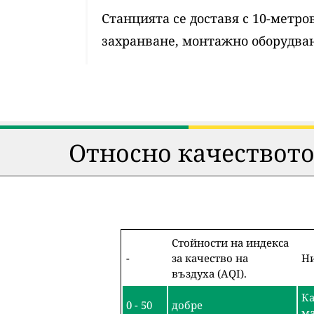
Станцията се доставя с 10-метр
захранване, монтажно оборудван
Относно качеството
Стойности на индекса
-
за качество на
Ни
въздуха (AQI).
Ка
0 - 50
добре
ма