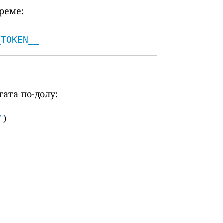
реме:
_TOKEN__
ата по-долу:
/
)