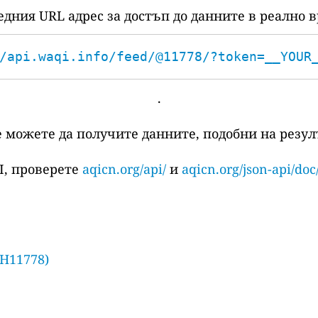
едния URL адрес за достъп до данните в реално в
/api.waqi.info/feed/@11778/?token=__YOUR
.
е можете да получите данните, подобни на резулт
I, проверете
aqicn.org/api/
и
aqicn.org/json-api/doc
 H11778)