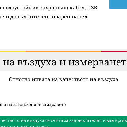
ов водоустойчив захранващ кабел, USB
е и допълнителен соларен панел.
 на въздуха и измерванет
Относно нивата на качеството на въздуха
ва на загриженост за здравето
чеството на въздуха се счита за задоволително и замърся
лък или никакъв риск