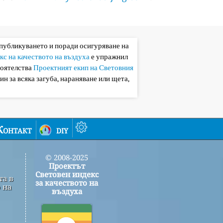
 публикуването и поради осигуряване на
кс на качеството на въздуха
е упражнил
тоятелства
Проектният екип на Световния
ин за всяка загуба, нараняване или щета,
Контакт
diy
© 2008-2025
Проектът
Световен индекс
та в
за качеството на
 на
въздуха