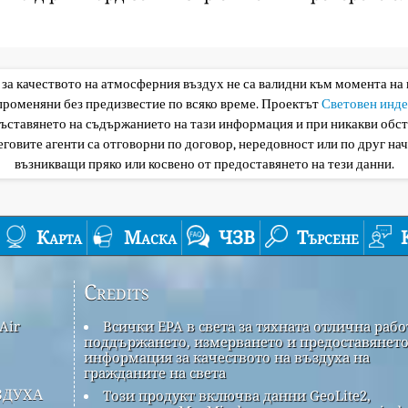
 за качеството на атмосферния въздух не са валидни към момента на
 променяни без предизвестие по всяко време. Проектът
Световен инде
съставянето на съдържанието на тази информация и при никакви обс
еговите агенти са отговорни по договор, нередовност или по друг нач
възникващи пряко или косвено от предоставянето на тези данни.
Карта
Маска
ЧЗВ
Търсене
Credits
Air
Всички EPA в света за тяхната отлична рабо
поддържането, измерването и предоставянето
информация за качеството на въздуха на
гражданите на света
здуха
Този продукт включва данни GeoLite2,