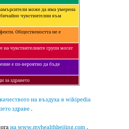
 замърсители може да има умерена
необичайно чувствителни към
фекти. Обществеността не е
е на чувствителните групи могат
ение е по-вероятно да бъде
и за здравето
 качеството на въздуха в wikipedia
шето здраве
.
лога
на www.myhealthbeijing.com
.