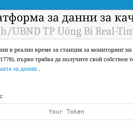
атформа за данни за ка
h/UBND TP Uông Bí Real-Tim
анни в реално време за станция за мониторинг на
11778), първо трябва да получите свой собствен 
мата за данни
.
к: