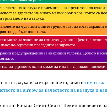
чеството на въздуха е приемливо; въпреки това за някои
асност за здравето на много малък брой хора, които са 
мърсяването на въздуха.
еновете на чувствителните групи могат да имат здравни е
роятно да бъде засегната.
еки може да започне да изпитва здравни ефекти; членовет
 имат по-сериозни последици за здравето
равни предупреждения за аварийни условия. Цялото насел
сегнато.
гнал за здравето: всеки може да има по-сериозни последиц
то на въздуха и замърсяването, вижте
темата за
ството на airnow за качеството на въздуха и ва
 на д-р Ричард Сейнт Сир от Пекин проверете б