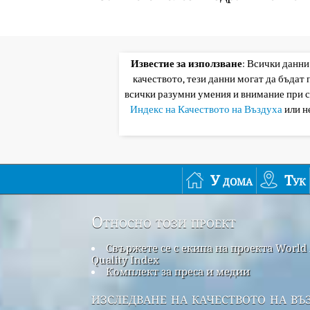
Известие за използване
: Всички данни
качеството, тези данни могат да бъдат
всички разумни умения и внимание при 
Индекс на Качеството на Въздуха
или н
У дома
Тук
Относно този проект
Свържете се с екипа на проекта World 
Quality Index
Комплект за преса и медии
изследване на качеството на въ