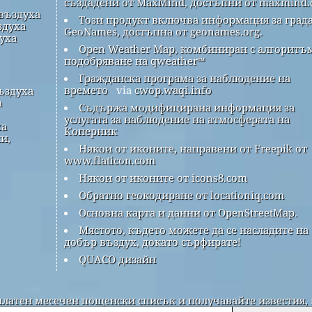
създадени от MaxMind, достъпни от maxmind.
 въздуха
Този продукт включва информация за града
здуха
GeoNames, достъпна от geonames.org.
духа
Open Weather Map, комбиниран с алгоритъм
подобряване на qweather™
Гражданска програма за наблюдение на
времето
via
cwop.waqi.info
ъздуха
а
Съдържа модифицирана информация за
услугата за наблюдение на атмосферата на
ха
Коперник
и,
Някои от иконите, направени от Freepik от
www.flaticon.com
Някои от иконите от icons8.com
Обратно геокодиране от locationiq.com
Основна карта и данни от OpenStreetMap.
Мястото, където можете да се насладите на
добър въздух, докато сърфирате!
QUACO дизайн
платен месечен пощенски списък и получавайте известия, 