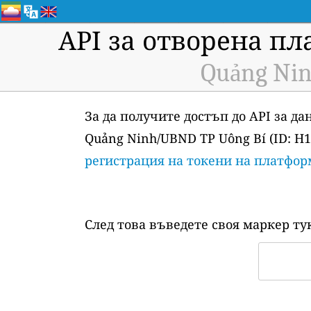
API за отворена пл
Quảng Nin
За да получите достъп до API за д
Quảng Ninh/UBND TP Uông Bí (ID: H
регистрация на токени на платфор
След това въведете своя маркер ту