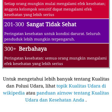
Setiap orang mungkin mulai mengalami efek kesehatan;
anggota kelompok sensitif dapat mengalami efek
kesehatan yang lebih serius
201-300
Sangat Tidak Sehat
Peringatan kesehatan untuk kondisi darurat. Seluruh
penduduk lebih mungkin terpengaruh.
300+
Berbahaya
Peringatan kesehatan: semua orang mungkin mengalami
efek kesehatan yang lebih serius
Untuk mengetahui lebih banyak tentang Kualitas
dan Polusi Udara, lihat
topik Kualitas Udara di
wikipedia
atau
panduan airnow tentang Kualitas
Udara dan Kesehatan Anda
.