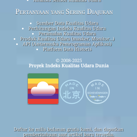
Pertanyaan yang Sering Diajukan
Sumber Data Kualitas Udara
Perhitungan Indeks Kualitas Udara
Peramalan Kualitas Udara
Produk Kualitas Udara (masker, Monitor…)
API (Antarmuka Pemrograman Aplikasi)
Platform Data Historis
© 2008-2025
Proyek Indeks Kualitas Udara Dunia
Daftar ke milis bulanan gratis kami, dan dapatkan
pemberitahuan saat artikel baru tersedia.