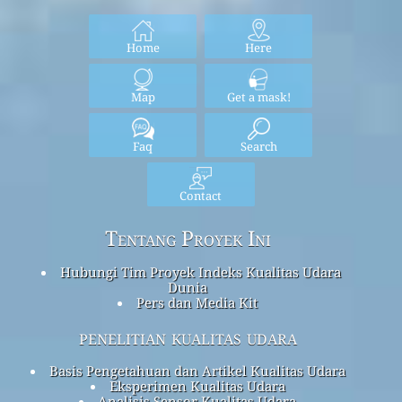
Home
Here
Map
Get a mask!
Faq
Search
Contact
Tentang Proyek Ini
Hubungi Tim Proyek Indeks Kualitas Udara
Dunia
Pers dan Media Kit
penelitian kualitas udara
Basis Pengetahuan dan Artikel Kualitas Udara
Eksperimen Kualitas Udara
Analisis Sensor Kualitas Udara