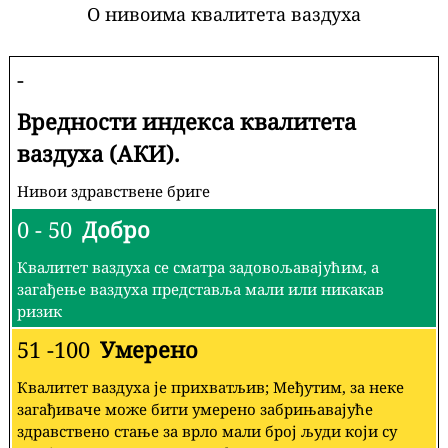
О нивоима квалитета ваздуха
-
Вредности индекса квалитета
ваздуха (АКИ).
Нивои здравствене бриге
0 - 50
Добро
Квалитет ваздуха се сматра задовољавајућим, а
загађење ваздуха представља мали или никакав
ризик
51 -100
Умерено
Квалитет ваздуха је прихватљив; Међутим, за неке
загађиваче може бити умерено забрињавајуће
здравствено стање за врло мали број људи који су