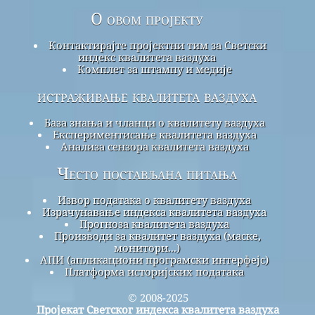
О овом пројекту
Контактирајте пројектни тим за Светски
индекс квалитета ваздуха
Комплет за штампу и медије
истраживање квалитета ваздуха
База знања и чланци о квалитету ваздуха
Експериментисање квалитета ваздуха
Анализа сензора квалитета ваздуха
Често постављана питања
Извор података о квалитету ваздуха
Израчунавање индекса квалитета ваздуха
Прогноза квалитета ваздуха
Производи за квалитет ваздуха (маске,
монитори...)
АПИ (апликациони програмски интерфејс)
Платформа историјских података
© 2008-2025
Пројекат Светског индекса квалитета ваздуха