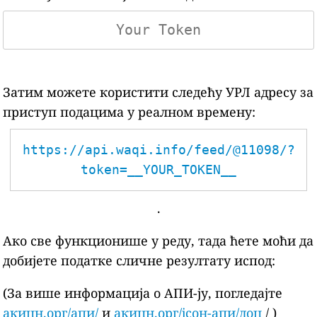
Затим можете користити следећу УРЛ адресу за
приступ подацима у реалном времену:
https://api.waqi.info/feed/@11098/?
token=__YOUR_TOKEN__
.
Ако све функционише у реду, тада ћете моћи да
добијете податке сличне резултату испод:
(За више информација о АПИ-ју, погледајте
акицн.орг/апи/
и
акицн.орг/јсон-апи/доц
/ )