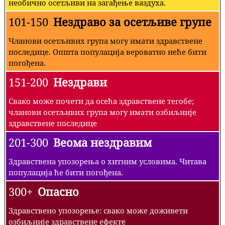
необично осетљиви на загађење ваздуха.
101-150
Нездраво за осетљиве групе
Чланови осетљивих група могу имати здравствене
последице. Општа популација вероватно неће бити
погођена.
151-200
Нездрави
Свако може почети да осећа здравствене тегобе;
чланови осетљивих група могу имати озбиљније
здравствене последице
201-300
Веома нездравим
Здравствена упозорења о хитним условима. Читава
популација ће бити погођена.
300+
Опасно
Здравствено упозорење: свако може доживети
озбиљније здравствене ефекте