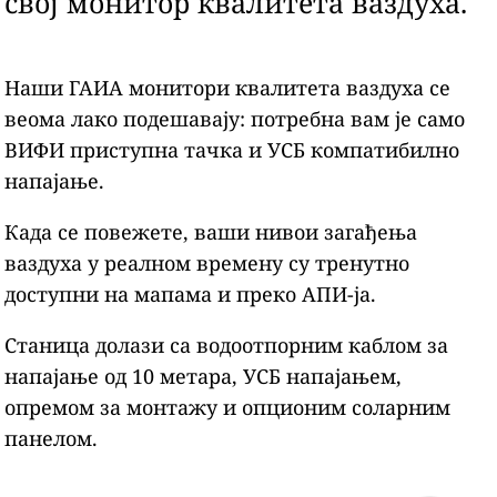
свој монитор квалитета ваздуха.
Наши ГАИА монитори квалитета ваздуха се
веома лако подешавају: потребна вам је само
ВИФИ приступна тачка и УСБ компатибилно
напајање.
Када се повежете, ваши нивои загађења
ваздуха у реалном времену су тренутно
доступни на мапама и преко АПИ-ја.
Станица долази са водоотпорним каблом за
напајање од 10 метара, УСБ напајањем,
опремом за монтажу и опционим соларним
панелом.