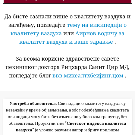
Да бисте сазнали више о квалитету ваздуха и
загађењу, погледајте
тему на википедији о
квалитету ваздуха
или
Аирнов водичу за
квалитет ваздуха и ваше здравље
.
За веома корисне здравствене савете
пекиншког доктора Рицхарда Саинт Цир МД,
погледајте блог
ввв.михеалтхбеијинг.цом
.
Употреба обавештења
: Сви подаци о квалитету ваздуха су
неважећи у време објављивања, а због обезбеђивања квалитета
ови подаци могу бити без измењени у било ком тренутку, без
обавештења. Пројектни тим
"Светског индекса квалитета
ваздуха"
је уложио разуман напор и бригу приликом