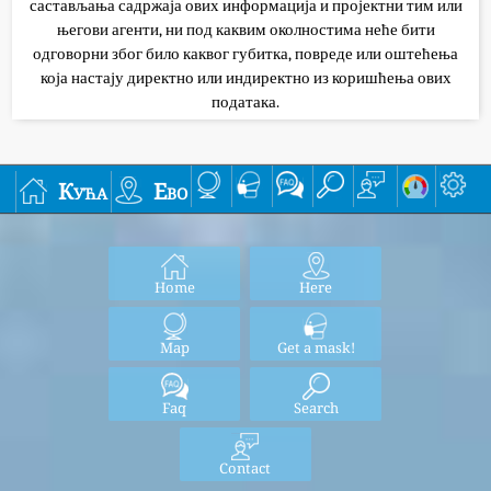
састављања садржаја ових информација и пројектни тим или
његови агенти, ни под каквим околностима неће бити
одговорни због било каквог губитка, повреде или оштећења
која настају директно или индиректно из коришћења ових
података.
Кућа
Ево
Home
Here
Map
Get a mask!
Faq
Search
Contact