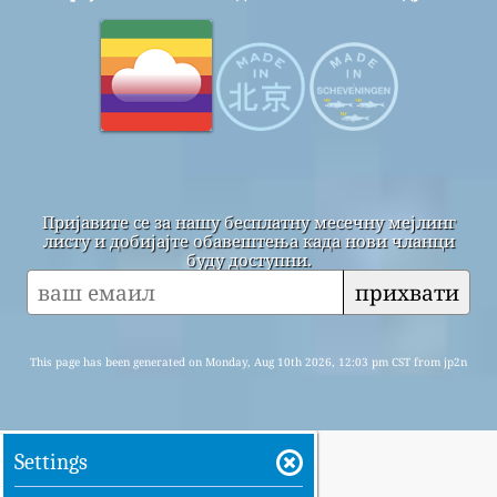
Пријавите се за нашу бесплатну месечну мејлинг
листу и добијајте обавештења када нови чланци
буду доступни.
прихвати
This page has been generated on Monday, Aug 10th 2026, 12:03 pm CST from jp2n
Settings