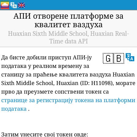
АПИ отворене платформе за
квалитет ваздуха
Huaxian Sixth Middle School, Huaxian Real-
Time data API
🇬🇧
Да бисте добили приступ АПИ-ју
података у реалном времену за
станицу за праћење квалитета ваздуха Huaxian
Sixth Middle School, Huaxian (ID: H11098), морате
прво да преузмете сопствени токен са
странице за регистрацију токена на платформи
података
.
Затим унесите свој токен овде: