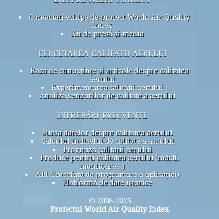
Contactați echipa de proiect World Air Quality
Index
Kit de presă și media
cercetarea calitatii aerului
Baza de cunoștințe și articole despre calitatea
aerului
Experimentarea calității aerului
Analiza senzorilor de calitate a aerului
întrebări frecvente
Sursa datelor despre calitatea aerului
Calculul indicelui de calitate a aerului
Prognoza calității aerului
Produse pentru calitatea aerului (măști,
monitoare...)
API (Interfață de programare a aplicației)
Platformă de date istorice
© 2008-2025
Proiectul World Air Quality Index