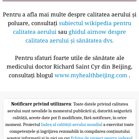
Pentru a afla mai multe despre calitatea aerului și
poluare, consultați
subiectul wikipedia pentru
calitatea aerului
sau
ghidul airnow despre
calitatea aerului și sănătatea dvs.
Pentru sfaturi foarte utile de sănătate ale
medicului doctor Richard Saint Cyr din Beijing,
consultați blogul
www.myhealthbeijing.com
.
Notificare privind utilizarea
: Toate datele privind calitatea
aerului sunt nevalide la momentul publicării și, datorită asigurării
calității, aceste date pot fi modificate, fără notificare, în orice
moment. Proiectul
Index al calității aerului mondial
a exercitat toate
competențele și îngrijirea rezonabilă în compilarea conținutului
acestor informații și în nici un caz
Echipa de proiect pentru indexul