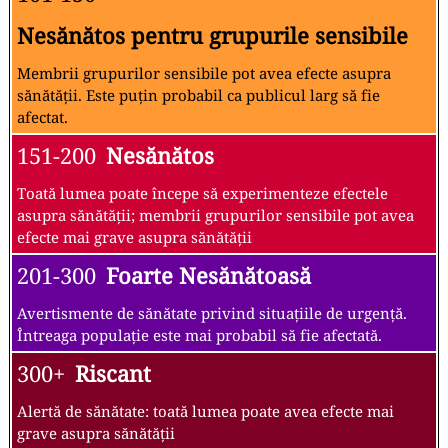
Nesănătos pentru grupurile sensibile
Membrii grupurilor sensibile pot avea efecte asupra
sănătății. Este puțin probabil ca publicul larg să fie
afectat.
151-200
Nesănătos
Toată lumea poate începe să experimenteze efectele
asupra sănătății; membrii grupurilor sensibile pot avea
efecte mai grave asupra sănătății
201-300
Foarte Nesănătoasă
Avertismente de sănătate privind situațiile de urgență.
Întreaga populație este mai probabil să fie afectată.
300+
Riscant
Alertă de sănătate: toată lumea poate avea efecte mai
grave asupra sănătății