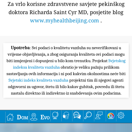
Za vrlo korisne zdravstvene savjete pekinškog
doktora Richarda Saint Cyr MD, posjetite blog
www.myhealthbeijing.com
.
Upotreba
: Svi podaci o kvalitetu vazduha su neverifikovani u
vrijeme objavljivanja, a zbog osiguranja kvaliteta ovi podaci mogu
biti izmjenjeni i dopunjeni u bilo kom trenutku. Projekat
Svjetskog
indeksa kvaliteta vazduha
obratio je veliku pažnju prilikom
sastavljanja ovih informacija i ni pod kakvim okolnostima neće biti
Svjetski indeks kvaliteta vazduha
projektni tim ili njegovi agenti
odgovorni za ugovor, štetu ili bilo kakav gubitak, povredu ili štetu
nastalu direktno ili indirektno iz snabdevanja ovim podacima.
Dom
Evo