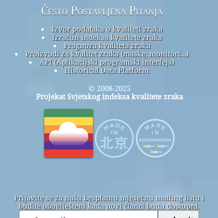
Često Postavljena Pitanja
Izvor podataka o kvaliteti zraka
Izračun indeksa kvalitete zraka
Prognoza kvaliteta zraka
Proizvodi za kvalitet zraka (maske, monitori...)
API (Aplikacijski programski interfejs)
Historical Data Platform
© 2008-2025
Projekat Svjetskog indeksa kvalitete zraka
Prijavite se za našu besplatnu mjesečnu mailing listu i
budite obaviješteni kada novi članci budu dostupni.