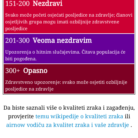
151-200
Nezdravi
Svako može početi osjećati posljedice na zdravlje; članovi
osjetljivih grupa mogu imati ozbiljnije zdravstvene
posljedice
201-300
Veoma nezdravim
Upozorenja o hitnim slučajevima. Čitava populacija će
biti pogođena.
300+
Opasno
Zdravstveno upozorenje: svako može osjetiti ozbiljnije
posljedice na zdravlje
Da biste saznali više o kvaliteti zraka i zagađenju,
provjerite
temu wikipedije o kvaliteti zraka
ili
airnow vodiču za kvalitet zraka i vaše zdravlje
.