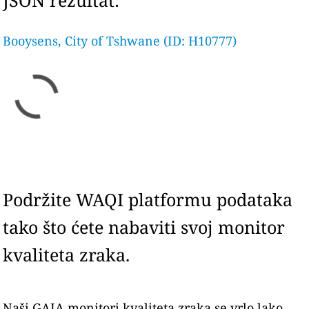
JSON rezultat:
Booysens, City of Tshwane (ID: H10777)
Podržite WAQI platformu podataka
tako što ćete nabaviti svoj monitor
kvaliteta zraka.
Naši GAIA monitori kvaliteta zraka se vrlo lako