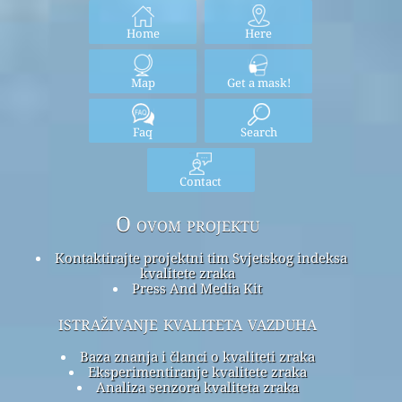
Home
Here
Map
Get a mask!
Faq
Search
Contact
O ovom projektu
Kontaktirajte projektni tim Svjetskog indeksa
kvalitete zraka
Press And Media Kit
istraživanje kvaliteta vazduha
Baza znanja i članci o kvaliteti zraka
Eksperimentiranje kvalitete zraka
Analiza senzora kvaliteta zraka