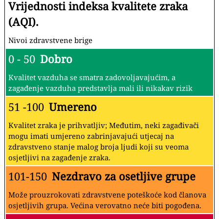
Vrijednosti indeksa kvalitete zraka
(AQI).
Nivoi zdravstvene brige
0 - 50
Dobro
Kvalitet vazduha se smatra zadovoljavajućim, a
zagađenje vazduha predstavlja mali ili nikakav rizik
51 -100
Umereno
Kvalitet zraka je prihvatljiv; Međutim, neki zagađivači
mogu imati umjereno zabrinjavajući utjecaj na
zdravstveno stanje malog broja ljudi koji su veoma
osjetljivi na zagađenje zraka.
101-150
Nezdravo za osetljive grupe
Može prouzrokovati zdravstvene poteškoće kod članova
osjetljivih grupa. Većina verovatno neće biti pogođena.