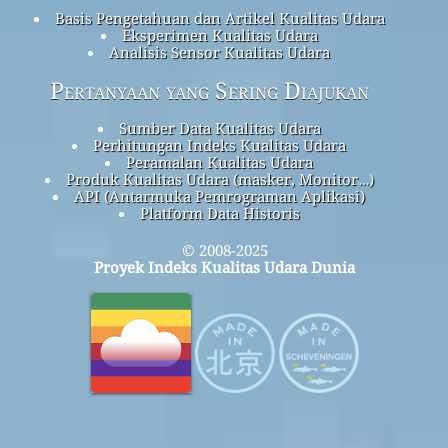
Basis Pengetahuan dan Artikel Kualitas Udara
Eksperimen Kualitas Udara
Analisis Sensor Kualitas Udara
Pertanyaan yang Sering Diajukan
Sumber Data Kualitas Udara
Perhitungan Indeks Kualitas Udara
Peramalan Kualitas Udara
Produk Kualitas Udara (masker, Monitor…)
API (Antarmuka Pemrograman Aplikasi)
Platform Data Historis
© 2008-2025
Proyek Indeks Kualitas Udara Dunia