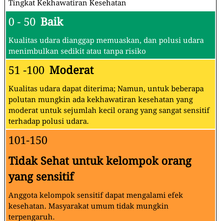
Tingkat Kekhawatiran Kesehatan
0 - 50
Baik
Kualitas udara dianggap memuaskan, dan polusi udara
menimbulkan sedikit atau tanpa risiko
51 -100
Moderat
Kualitas udara dapat diterima; Namun, untuk beberapa
polutan mungkin ada kekhawatiran kesehatan yang
moderat untuk sejumlah kecil orang yang sangat sensitif
terhadap polusi udara.
101-150
Tidak Sehat untuk kelompok orang
yang sensitif
Anggota kelompok sensitif dapat mengalami efek
kesehatan. Masyarakat umum tidak mungkin
terpengaruh.