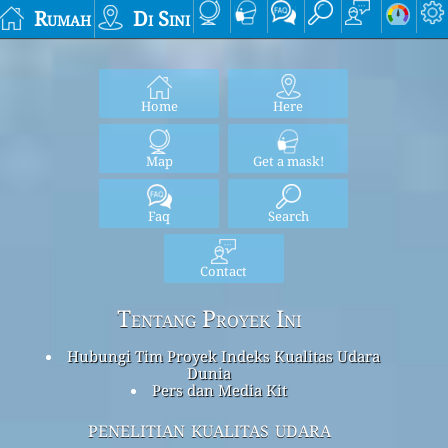
Rumah
Di Sini
Home
Here
Map
Get a mask!
Faq
Search
Contact
Tentang Proyek Ini
Hubungi Tim Proyek Indeks Kualitas Udara
Dunia
Pers dan Media Kit
penelitian kualitas udara