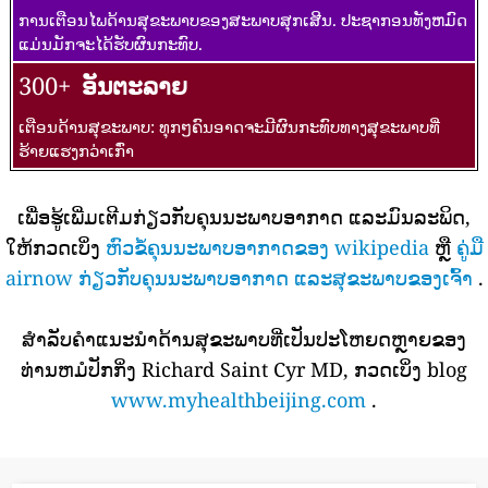
ການເຕືອນໄພດ້ານສຸຂະພາບຂອງສະພາບສຸກເສີນ. ປະຊາກອນທັງຫມົດ
ແມ່ນມັກຈະໄດ້ຮັບຜົນກະທົບ.
300+
ອັນຕະລາຍ
ເຕືອນດ້ານສຸຂະພາບ: ທຸກໆຄົນອາດຈະມີຜົນກະທົບທາງສຸຂະພາບທີ່
ຮ້າຍແຮງກວ່າເກົ່າ
ເພື່ອຮູ້ເພີ່ມເຕີມກ່ຽວກັບຄຸນນະພາບອາກາດ ແລະມົນລະພິດ,
ໃຫ້ກວດເບິ່ງ
ຫົວຂໍ້ຄຸນນະພາບອາກາດຂອງ wikipedia
ຫຼື
ຄູ່ມື
airnow ກ່ຽວກັບຄຸນນະພາບອາກາດ ແລະສຸຂະພາບຂອງເຈົ້າ
.
ສໍາລັບຄໍາແນະນໍາດ້ານສຸຂະພາບທີ່ເປັນປະໂຫຍດຫຼາຍຂອງ
ທ່ານຫມໍປັກກິ່ງ Richard Saint Cyr MD, ກວດເບິ່ງ blog
www.myhealthbeijing.com
.