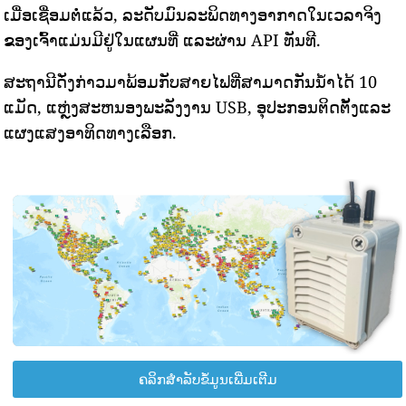
ເມື່ອເຊື່ອມຕໍ່ແລ້ວ, ລະດັບມົນລະພິດທາງອາກາດໃນເວລາຈິງ
ຂອງເຈົ້າແມ່ນມີຢູ່ໃນແຜນທີ່ ແລະຜ່ານ API ທັນທີ.
ສະຖານີດັ່ງກ່າວມາພ້ອມກັບສາຍໄຟທີ່ສາມາດກັນນ້ໍາໄດ້ 10
ແມັດ, ແຫຼ່ງສະຫນອງພະລັງງານ USB, ອຸປະກອນຕິດຕັ້ງແລະ
ແຜງແສງອາທິດທາງເລືອກ.
ຄລິກສຳລັບຂໍ້ມູນເພີ່ມເຕີມ