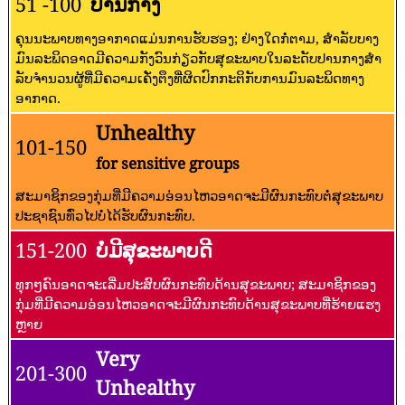
51 -100
ປານກາງ
ຄຸນນະພາບທາງອາກາດແມ່ນການຮັບຮອງ; ຢ່າງໃດກໍ່ຕາມ, ສໍາລັບບາງ
ມົນລະພິດອາດມີຄວາມກັງວົນກ່ຽວກັບສຸຂະພາບໃນລະດັບປານກາງສໍາ
ລັບຈໍານວນຜູ້ທີ່ມີຄວາມເຄັ່ງຕຶງທີ່ຜິດປົກກະຕິກັບການມົນລະພິດທາງ
ອາກາດ.
Unhealthy
101-150
for sensitive groups
ສະມາຊິກຂອງກຸ່ມທີ່ມີຄວາມອ່ອນໄຫວອາດຈະມີຜົນກະທົບຕໍ່ສຸຂະພາບ
ປະຊາຊົນທົ່ວໄປບໍ່ໄດ້ຮັບຜົນກະທົບ.
151-200
ບໍ່ມີສຸຂະພາບດີ
ທຸກໆຄົນອາດຈະເລີ່ມປະສົບຜົນກະທົບດ້ານສຸຂະພາບ; ສະມາຊິກຂອງ
ກຸ່ມທີ່ມີຄວາມອ່ອນໄຫວອາດຈະມີຜົນກະທົບດ້ານສຸຂະພາບທີ່ຮ້າຍແຮງ
ຫຼາຍ
Very
201-300
Unhealthy