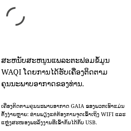
ສະຫນັບສະຫນູນແພລະຕະຟອມຂໍ້ມູນ
WAQI ໂດຍການໄດ້ຮັບເຄື່ອງຕິດຕາມ
ຄຸນນະພາບອາກາດຂອງທ່ານ.
ເຄື່ອງຕິດຕາມຄຸນນະພາບອາກາດ GAIA ຂອງພວກເຮົາແມ່ນ
ຕັ້ງງ່າຍຫຼາຍ: ທ່ານພຽງແຕ່ຕ້ອງການຈຸດເຂົ້າເຖິງ WIFI ແລະ
ແຫຼ່ງສະໜອງພະລັງງານທີ່ເຂົ້າກັນໄດ້ກັບ USB.