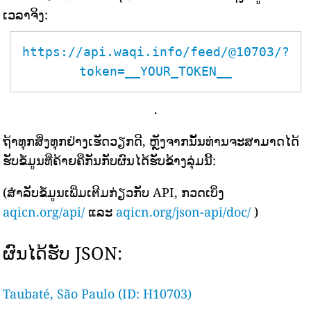
ເວລາຈິງ:
https://api.waqi.info/feed/@10703/?
token=__YOUR_TOKEN__
.
ຖ້າທຸກສິ່ງທຸກຢ່າງເຮັດວຽກດີ, ຫຼັງຈາກນັ້ນທ່ານຈະສາມາດໄດ້
ຮັບຂໍ້ມູນທີ່ຄ້າຍຄືກັນກັບຜົນໄດ້ຮັບຂ້າງລຸ່ມນີ້:
(ສຳລັບຂໍ້ມູນເພີ່ມເຕີມກ່ຽວກັບ API, ກວດເບິ່ງ
aqicn.org/api/
ແລະ
aqicn.org/json-api/doc/
)
ຜົນໄດ້ຮັບ JSON:
Taubaté, São Paulo (ID: H10703)