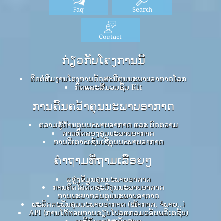
Faq
Search
Contact
ກ່ຽວກັບໂຄງການນີ້
ຕິດຕໍ່ທີມງານໂຄງການດັດສະນີຄຸນນະພາບອາກາດໂລກ
ກົດ​ແລະ​ສື່​ມວນ​ຊົນ Kit
ການຄົ້ນຄວ້າຄຸນນະພາບອາກາດ
ຄວາມຮູ້ດ້ານຄຸນນະພາບອາກາດ ແລະ ບົດຄວາມ
ການທົດລອງຄຸນນະພາບອາກາດ
ການວິເຄາະເຊັນເຊີຄຸນນະພາບອາກາດ
ຄໍາຖາມທີ່ຖາມເລື້ອຍໆ
ແຫຼ່ງຂໍ້ມູນຄຸນນະພາບອາກາດ
ການຄິດໄລ່ດັດຊະນີຄຸນນະພາບອາກາດ
ການພະຍາກອນຄຸນນະພາບອາກາດ
ຜະລິດຕະພັນຄຸນນະພາບອາກາດ (ໜ້າກາກ, ຈໍພາບ…)
API (ການໂຕ້ຕອບການຂຽນໂປລແກລມແອັບພລິເຄຊັນ)
ເວທີຂໍ້ມູນປະຫວັດສາດ