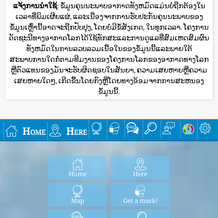
ແຈ້ງການນໍາໃຊ້
: ຂໍ້ມູນຄຸນນະພາບອາກາດທັງຫມົດແມ່ນບໍ່ຖືກຕ້ອງໃນ
ເວລາທີ່ພິມເຜີຍແຜ່, ແລະເນື່ອງຈາກການຮັບປະກັນຄຸນນະພາບຂອງ
ຂໍ້ມູນເຫຼົ່ານີ້ອາດຈະຖືກປັບປຸງ, ໂດຍບໍ່ມີຂໍ້ສັງເກດ, ໃນທຸກເວລາ. ໂຄງການ
ດັດຊະນີທາງອາກາດໂລກໄດ້ໃຊ້ທັກສະແລະການດູແລທີ່ສົມເຫດສົມຜົນ
ທັງຫມົດໃນການລວບລວມເນື້ອໃນຂອງຂໍ້ມູນນີ້ແລະພາຍໃຕ້
ສະພາບການໃດກໍ່ຕາມທີມງານຂອງໂຄງການໂລກຂອງອາກາດທາງໂລກ
ຫຼືຕົວແທນຂອງມັນຈະຮັບຜິດຊອບໃນສັນຍາ, ຄວາມເສຍຫາຍຫຼືຄວາມ
ເສຍຫາຍໃດໆ, ເກີດຂື້ນໂດຍກົງຫຼືໂດຍທາງອ້ອມຈາກການສະຫນອງ
ຂໍ້ມູນນີ້.
Home
Here
Home
Here
Map
Get a mask!