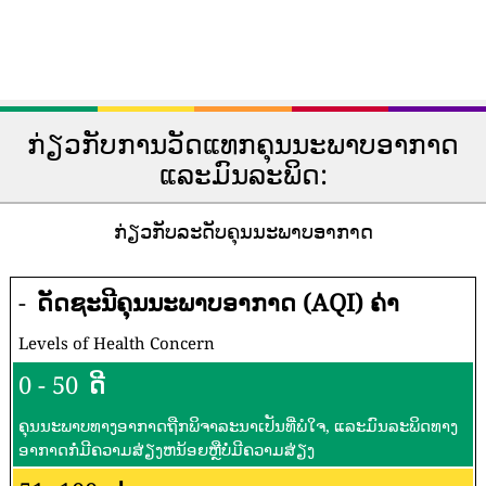
ກ່ຽວກັບການວັດແທກຄຸນນະພາບອາກາດ
ແລະມົນລະພິດ:
ກ່ຽວກັບລະດັບຄຸນນະພາບອາກາດ
-
ດັດຊະນີຄຸນນະພາບອາກາດ (AQI) ຄ່າ
Levels of Health Concern
0 - 50
ດີ
ຄຸນນະພາບທາງອາກາດຖືກພິຈາລະນາເປັນທີ່ພໍໃຈ, ແລະມົນລະພິດທາງ
ອາກາດກໍ່ມີຄວາມສ່ຽງຫນ້ອຍຫຼືບໍ່ມີຄວາມສ່ຽງ