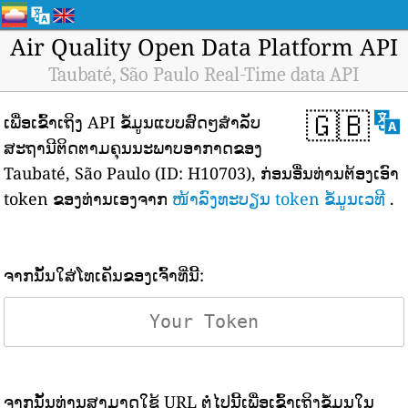
Air Quality Open Data Platform API
Taubaté, São Paulo Real-Time data API
🇬🇧
ເພື່ອເຂົ້າເຖິງ API ຂໍ້ມູນແບບສົດໆສຳລັບ
ສະຖານີຕິດຕາມຄຸນນະພາບອາກາດຂອງ
Taubaté, São Paulo (ID: H10703), ກ່ອນອື່ນທ່ານຕ້ອງເອົາ
token ຂອງທ່ານເອງຈາກ
ໜ້າລົງທະບຽນ token ຂໍ້ມູນເວທີ
.
ຈາກນັ້ນໃສ່ໂທເຄັນຂອງເຈົ້າທີ່ນີ້:
ຈາກນັ້ນທ່ານສາມາດໃຊ້ URL ຕໍ່ໄປນີ້ເພື່ອເຂົ້າເຖິງຂໍ້ມູນໃນ