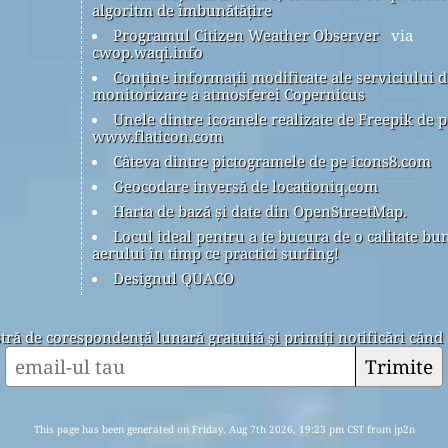
algoritm de îmbunătățire
Programul Citizen Weather Observer
via
cwop.waqi.info
Conține informații modificate ale serviciului d
monitorizare a atmosferei Copernicus
Unele dintre icoanele realizate de Freepik de p
www.flaticon.com
Câteva dintre pictogramele de pe icons8.com
Geocodare inversă de locationiq.com
Harta de bază și date din OpenStreetMap.
Locul ideal pentru a te bucura de o calitate bu
aerului în timp ce practici surfing!
Designul QUACO
stră de corespondență lunară gratuită și primiți notificări când 
Trimite
This page has been generated on Friday, Aug 7th 2026, 19:23 pm CST from jp2n