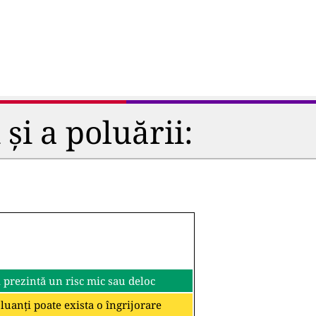
și a poluării:
i prezintă un risc mic sau deloc
oluanți poate exista o îngrijorare