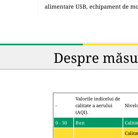
alimentare USB, echipament de mon
Despre măsura
Valorile indicelui de
-
calitate a aerului
Nivel
(AQI).
0 - 50
Bun
Calita
Calita