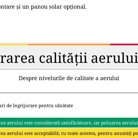
tare și un panou solar opțional.
rea calității aerului 
Despre nivelurile de calitate a aerului
uri de îngrijorare pentru sănătate
tea aerului este considerată satisfăcătoare, iar poluarea aerulu
tea aerului este acceptabilă; cu toate acestea, pentru anumiți p