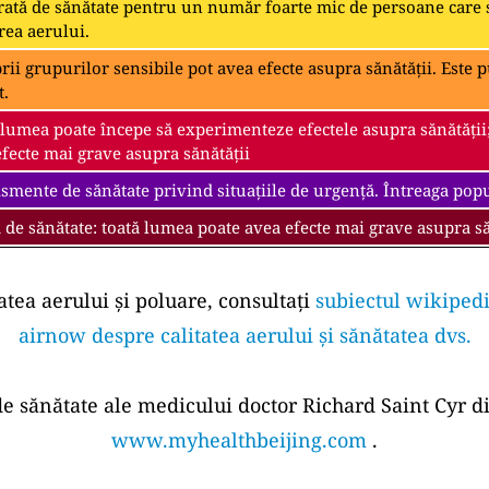
ată de sănătate pentru un număr foarte mic de persoane care s
rea aerului.
i grupurilor sensibile pot avea efecte asupra sănătății. Este pu
t.
 lumea poate începe să experimenteze efectele asupra sănătății
fecte mai grave asupra sănătății
smente de sănătate privind situațiile de urgență. Întreaga popul
 de sănătate: toată lumea poate avea efecte mai grave asupra să
atea aerului și poluare, consultați
subiectul wikipedi
airnow despre calitatea aerului și sănătatea dvs.
 de sănătate ale medicului doctor Richard Saint Cyr di
www.myhealthbeijing.com
.