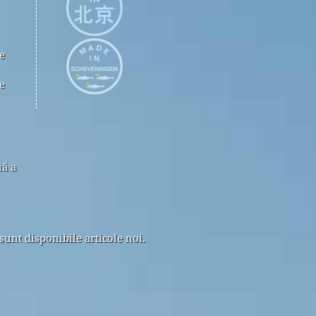
e
e
nă a
sunt disponibile articole noi.