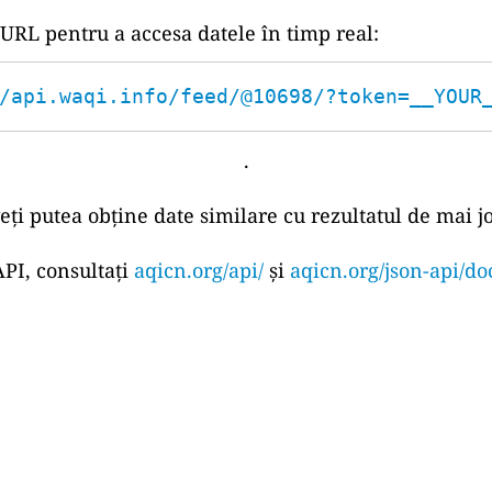
 URL pentru a accesa datele în timp real:
/api.waqi.info/feed/@10698/?token=__YOUR
.
eți putea obține date similare cu rezultatul de mai jo
PI, consultați
aqicn.org/api/
și
aqicn.org/json-api/do