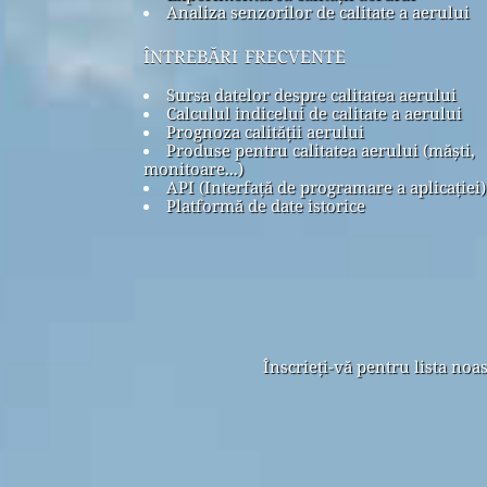
Analiza senzorilor de calitate a aerului
întrebări frecvente
Sursa datelor despre calitatea aerului
Calculul indicelui de calitate a aerului
Prognoza calității aerului
Produse pentru calitatea aerului (măști,
monitoare...)
API (Interfață de programare a aplicației)
Platformă de date istorice
Înscrieți-vă pentru lista noa