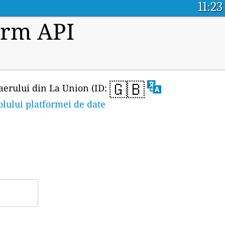
11:23
orm API
🇬🇧
 aerului din La Union (ID:
olului platformei de date