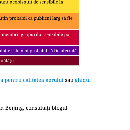
unt neobișnuit de sensibile la
țin probabil ca publicul larg să fie
; membrii grupurilor sensibile pot
ație este mai probabil să fie afectată.
nătății
a pentru calitatea aerului
sau
ghidul
n Beijing, consultați blogul