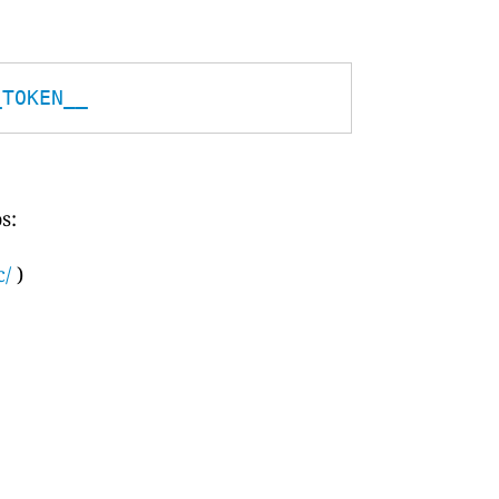
_TOKEN__
s:
c/
)