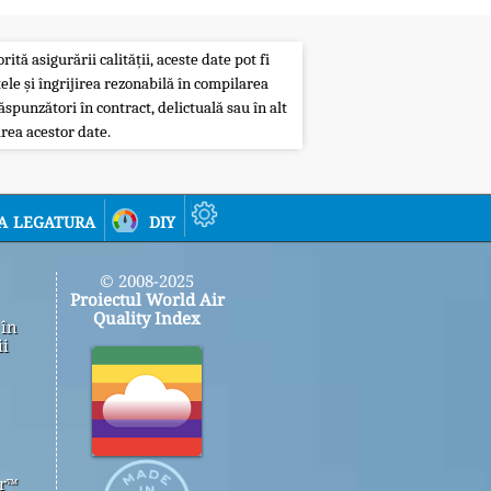
ită asigurării calității, aceste date pot fi
ele și îngrijirea rezonabilă în compilarea
ăspunzători în contract, delictuală sau în alt
rea acestor date.
a legatura
diy
© 2008-2025
Proiectul World Air
Quality Index
 în
ii
er™