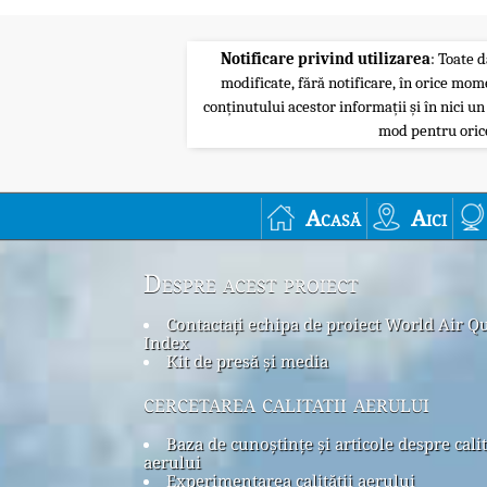
Notificare privind utilizarea
: Toate d
modificate, fără notificare, în orice mom
conținutului acestor informații și în nici un
mod pentru orice
Acasă
Aici
Despre acest proiect
Contactați echipa de proiect World Air Qu
Index
Kit de presă și media
cercetarea calitatii aerului
Baza de cunoștințe și articole despre cali
aerului
Experimentarea calității aerului