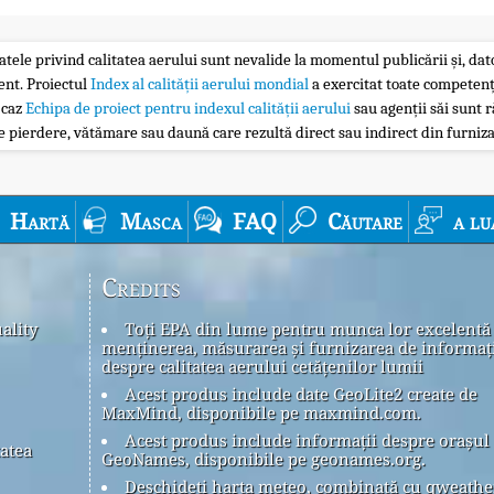
atele privind calitatea aerului sunt nevalide la momentul publicării și, dator
ent. Proiectul
Index al calității aerului mondial
a exercitat toate competenț
 caz
Echipa de proiect pentru indexul calității aerului
sau agenții săi sunt r
 pierdere, vătămare sau daună care rezultă direct sau indirect din furniza
Hartă
Masca
FAQ
Căutare
a lu
Credits
ality
Toți EPA din lume pentru munca lor excelentă
menținerea, măsurarea și furnizarea de informaț
despre calitatea aerului cetățenilor lumii
Acest produs include date GeoLite2 create de
MaxMind, disponibile pe maxmind.com.
Acest produs include informații despre orașul
tatea
GeoNames, disponibile pe geonames.org.
Deschideți harta meteo, combinată cu qweath