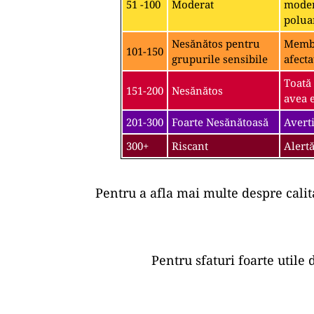
51 -100
Moderat
moder
polua
Nesănătos pentru
Membri
101-150
grupurile sensibile
afecta
Toată
151-200
Nesănătos
avea e
201-300
Foarte Nesănătoasă
Averti
300+
Riscant
Alertă
Pentru a afla mai multe despre calit
Pentru sfaturi foarte utile