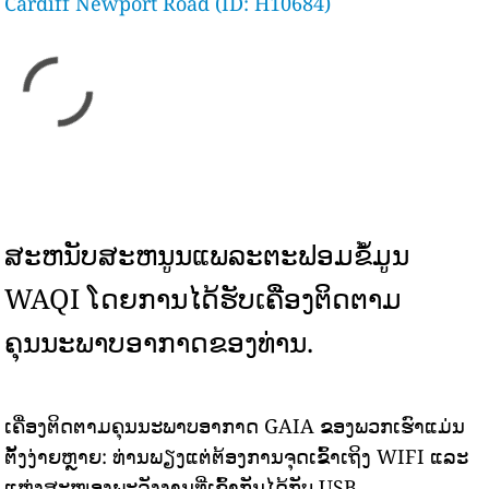
Cardiff Newport Road (ID: H10684)
ສະຫນັບສະຫນູນແພລະຕະຟອມຂໍ້ມູນ
WAQI ໂດຍການໄດ້ຮັບເຄື່ອງຕິດຕາມ
ຄຸນນະພາບອາກາດຂອງທ່ານ.
ເຄື່ອງຕິດຕາມຄຸນນະພາບອາກາດ GAIA ຂອງພວກເຮົາແມ່ນ
ຕັ້ງງ່າຍຫຼາຍ: ທ່ານພຽງແຕ່ຕ້ອງການຈຸດເຂົ້າເຖິງ WIFI ແລະ
ແຫຼ່ງສະໜອງພະລັງງານທີ່ເຂົ້າກັນໄດ້ກັບ USB.