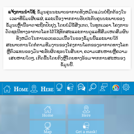
ແຈ້ງການນໍາໃຊ້
: ຂໍ້ມູນຄຸນນະພາບອາກາດທັງຫມົດແມ່ນບໍ່ຖືກຕ້ອງໃນ
ເວລາທີ່ພິມເຜີຍແຜ່, ແລະເນື່ອງຈາກການຮັບປະກັນຄຸນນະພາບຂອງ
ຂໍ້ມູນເຫຼົ່ານີ້ອາດຈະຖືກປັບປຸງ, ໂດຍບໍ່ມີຂໍ້ສັງເກດ, ໃນທຸກເວລາ. ໂຄງການ
ດັດຊະນີທາງອາກາດໂລກໄດ້ໃຊ້ທັກສະແລະການດູແລທີ່ສົມເຫດສົມຜົນ
ທັງຫມົດໃນການລວບລວມເນື້ອໃນຂອງຂໍ້ມູນນີ້ແລະພາຍໃຕ້
ສະພາບການໃດກໍ່ຕາມທີມງານຂອງໂຄງການໂລກຂອງອາກາດທາງໂລກ
ຫຼືຕົວແທນຂອງມັນຈະຮັບຜິດຊອບໃນສັນຍາ, ຄວາມເສຍຫາຍຫຼືຄວາມ
ເສຍຫາຍໃດໆ, ເກີດຂື້ນໂດຍກົງຫຼືໂດຍທາງອ້ອມຈາກການສະຫນອງ
ຂໍ້ມູນນີ້.
Home
Here
Home
Here
Map
Get a mask!