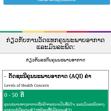
ກ່ຽວກັບການວັດແທກຄຸນນະພາບອາກາດ
ແລະມົນລະພິດ:
ກ່ຽວກັບລະດັບຄຸນນະພາບອາກາດ
-
ດັດຊະນີຄຸນນະພາບອາກາດ (AQI) ຄ່າ
Levels of Health Concern
0 - 50
ດີ
ຄຸນນະພາບທາງອາກາດຖືກພິຈາລະນາເປັນທີ່ພໍໃຈ, ແລະມົນລະພິດທາງ
ອາກາດກໍ່ມີຄວາມສ່ຽງຫນ້ອຍຫຼືບໍ່ມີຄວາມສ່ຽງ