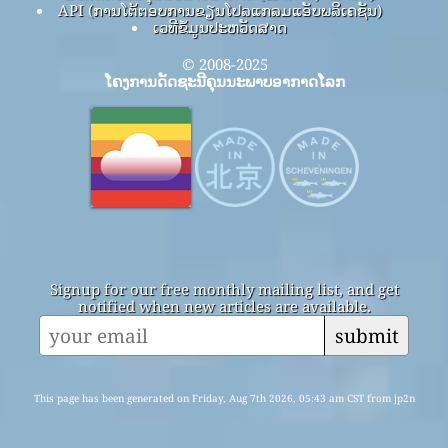
API (ການໂຕ້ຕອບການຂຽນໂປລແກລມແອັບພລິເຄຊັນ)
ເວທີຂໍ້ມູນປະຫວັດສາດ
© 2008-2025
ໂຄງການດັດຊະນີຄຸນນະພາບອາກາດໂລກ
Signup for our free monthly mailing list, and get
notified when new articles are available.
submit
This page has been generated on Friday, Aug 7th 2026, 05:43 am CST from jp2n