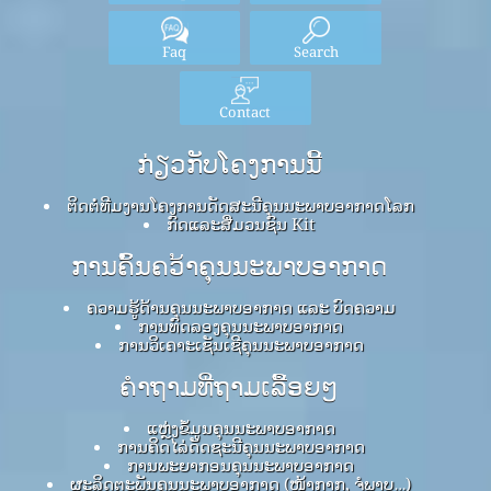
Faq
Search
Contact
ກ່ຽວກັບໂຄງການນີ້
ຕິດຕໍ່ທີມງານໂຄງການດັດສະນີຄຸນນະພາບອາກາດໂລກ
ກົດ​ແລະ​ສື່​ມວນ​ຊົນ Kit
ການຄົ້ນຄວ້າຄຸນນະພາບອາກາດ
ຄວາມຮູ້ດ້ານຄຸນນະພາບອາກາດ ແລະ ບົດຄວາມ
ການທົດລອງຄຸນນະພາບອາກາດ
ການວິເຄາະເຊັນເຊີຄຸນນະພາບອາກາດ
ຄໍາຖາມທີ່ຖາມເລື້ອຍໆ
ແຫຼ່ງຂໍ້ມູນຄຸນນະພາບອາກາດ
ການຄິດໄລ່ດັດຊະນີຄຸນນະພາບອາກາດ
ການພະຍາກອນຄຸນນະພາບອາກາດ
ຜະລິດຕະພັນຄຸນນະພາບອາກາດ (ໜ້າກາກ, ຈໍພາບ…)