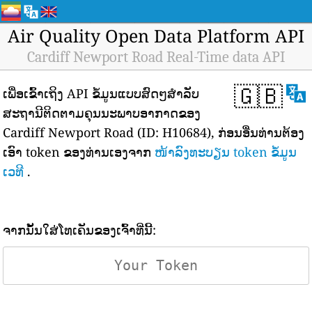
Air Quality Open Data Platform API
Cardiff Newport Road Real-Time data API
🇬🇧
ເພື່ອເຂົ້າເຖິງ API ຂໍ້ມູນແບບສົດໆສຳລັບ
ສະຖານີຕິດຕາມຄຸນນະພາບອາກາດຂອງ
Cardiff Newport Road (ID: H10684), ກ່ອນອື່ນທ່ານຕ້ອງ
ເອົາ token ຂອງທ່ານເອງຈາກ
ໜ້າລົງທະບຽນ token ຂໍ້ມູນ
ເວທີ
.
ຈາກນັ້ນໃສ່ໂທເຄັນຂອງເຈົ້າທີ່ນີ້: