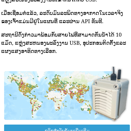
ເມື່ອເຊື່ອມຕໍ່ແລ້ວ, ລະດັບມົນລະພິດທາງອາກາດໃນເວລາຈິງ
ຂອງເຈົ້າແມ່ນມີຢູ່ໃນແຜນທີ່ ແລະຜ່ານ API ທັນທີ.
ສະຖານີດັ່ງກ່າວມາພ້ອມກັບສາຍໄຟທີ່ສາມາດກັນນ້ໍາໄດ້ 10
ແມັດ, ແຫຼ່ງສະຫນອງພະລັງງານ USB, ອຸປະກອນຕິດຕັ້ງແລະ
ແຜງແສງອາທິດທາງເລືອກ.
ຄລິກສຳລັບຂໍ້ມູນເພີ່ມເຕີມ