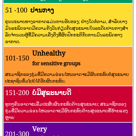
51 -100
ປານກາງ
ຄຸນນະພາບທາງອາກາດແມ່ນການຮັບຮອງ; ຢ່າງໃດກໍ່ຕາມ, ສໍາລັບບາງ
ມົນລະພິດອາດມີຄວາມກັງວົນກ່ຽວກັບສຸຂະພາບໃນລະດັບປານກາງສໍາ
ລັບຈໍານວນຜູ້ທີ່ມີຄວາມເຄັ່ງຕຶງທີ່ຜິດປົກກະຕິກັບການມົນລະພິດທາງ
ອາກາດ.
Unhealthy
101-150
for sensitive groups
ສະມາຊິກຂອງກຸ່ມທີ່ມີຄວາມອ່ອນໄຫວອາດຈະມີຜົນກະທົບຕໍ່ສຸຂະພາບ
ປະຊາຊົນທົ່ວໄປບໍ່ໄດ້ຮັບຜົນກະທົບ.
151-200
ບໍ່ມີສຸຂະພາບດີ
ທຸກໆຄົນອາດຈະເລີ່ມປະສົບຜົນກະທົບດ້ານສຸຂະພາບ; ສະມາຊິກຂອງ
ກຸ່ມທີ່ມີຄວາມອ່ອນໄຫວອາດຈະມີຜົນກະທົບດ້ານສຸຂະພາບທີ່ຮ້າຍແຮງ
ຫຼາຍ
Very
201-300