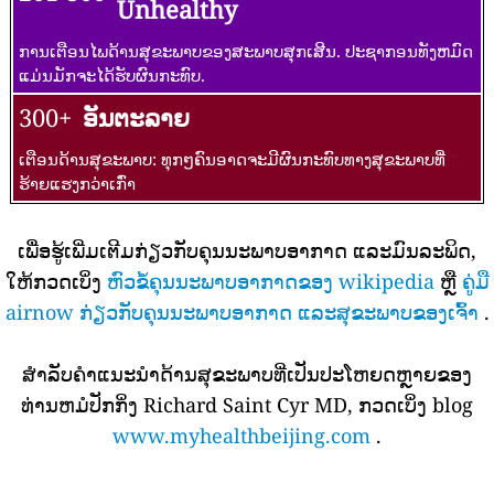
Unhealthy
ການເຕືອນໄພດ້ານສຸຂະພາບຂອງສະພາບສຸກເສີນ. ປະຊາກອນທັງຫມົດ
ແມ່ນມັກຈະໄດ້ຮັບຜົນກະທົບ.
300+
ອັນຕະລາຍ
ເຕືອນດ້ານສຸຂະພາບ: ທຸກໆຄົນອາດຈະມີຜົນກະທົບທາງສຸຂະພາບທີ່
ຮ້າຍແຮງກວ່າເກົ່າ
ເພື່ອຮູ້ເພີ່ມເຕີມກ່ຽວກັບຄຸນນະພາບອາກາດ ແລະມົນລະພິດ,
ໃຫ້ກວດເບິ່ງ
ຫົວຂໍ້ຄຸນນະພາບອາກາດຂອງ wikipedia
ຫຼື
ຄູ່ມື
airnow ກ່ຽວກັບຄຸນນະພາບອາກາດ ແລະສຸຂະພາບຂອງເຈົ້າ
.
ສໍາລັບຄໍາແນະນໍາດ້ານສຸຂະພາບທີ່ເປັນປະໂຫຍດຫຼາຍຂອງ
ທ່ານຫມໍປັກກິ່ງ Richard Saint Cyr MD, ກວດເບິ່ງ blog
www.myhealthbeijing.com
.