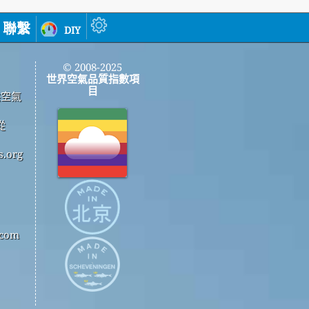
聯繫
diy
© 2008-2025
世界空氣品質指數項
目
供空氣
從
.org
com