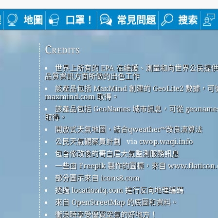
裡
地圖
口罩！
常見問題
搜索
Credits
世界上所有的 EPA 在維護、測量和向世界公民提
品質資訊方面所做的出色工作
該產品包括 MaxMind 創建的 GeoLite2 數據，可
maxmind.com 取得。
該產品包括 GeoNames 城市訊息，可從 geonames
取得。
開放式天氣地圖，結合qweather™改良演算法
公民天氣觀察員計劃
via
cwop.waqi.info
包含修改後的哥白尼大氣監測服務訊息
一些由 Freepik 製作的圖標，來自 www.flaticon.
部分圖示來自 icons8.com
透過 locationiq.com 進行反向地理編碼
來自 OpenStreetMap 的底圖和資料。
衝浪時享受優質空氣的好地方！