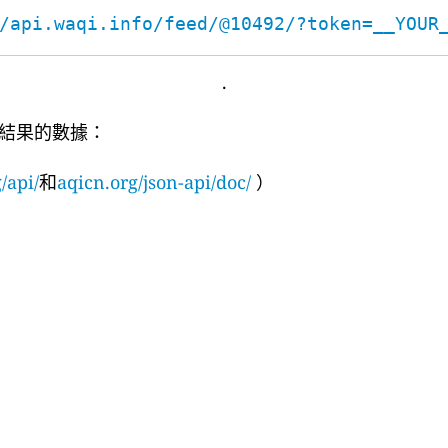
/api.waqi.info/feed/@10492/?token=__YOUR
.
結果的數據：
/api/
和
aqicn.org/json-api/doc/
）