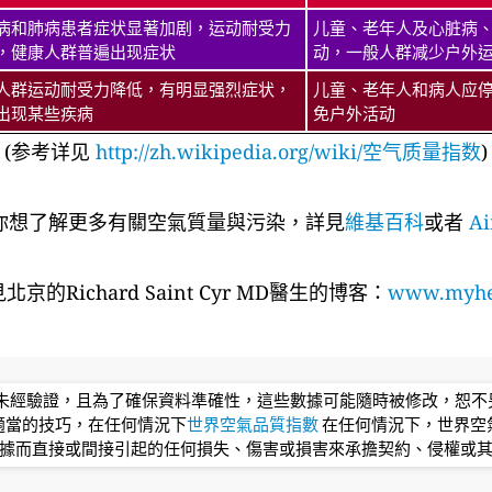
病和肺病患者症状显著加剧，运动耐受力
儿童、老年人及心脏病
，健康人群普遍出现症状
动，一般人群减少户外
人群运动耐受力降低，有明显强烈症状，
儿童、老年人和病人应
出现某些疾病
免户外活动
(参考详见
http://zh.wikipedia.org/wiki/空气质量指数
)
你想了解更多有關空氣質量與污染，詳見
維基百科
或者
Ai
京的Richard Saint Cyr MD醫生的博客：
www.myhea
均未經驗證，且為了確保資料準確性，這些數據可能隨時被修改，恕
適當的技巧，在任何情況下
世界空氣品質指數
在任何情況下，世界空
據而直接或間接引起的任何損失、傷害或損害來承擔契約、侵權或