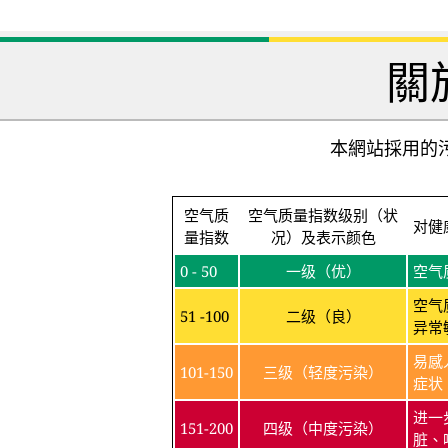
關
本網站採用的污
空气质
空气质量指数级别（状
对健
量指数
况）及表示颜色
0 - 50
一级（优）
空气
空气
51 -100
二级（良）
异常
易感
101-150
三级（轻度污染）
症状
进一
151-200
四级（中度污染）
脏、