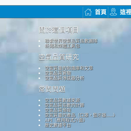
首頁
這
關於這個項目
聯繫世界空氣品質指數團隊
新聞和媒體工具包
空氣品質研究
空氣質量的知識庫和文章
空氣品質實驗
空氣品質傳感器分析
常問問題
空氣品質數據來源
空氣品質指數的計算
空氣品質預報
空氣質量的產品（口罩，監示器......）
API（應用程式介面）
歷史數據平台