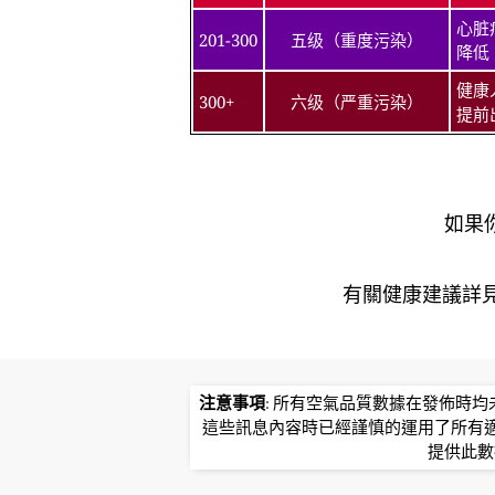
心脏
201-300
五级（重度污染）
降低
健康
300+
六级（严重污染）
提前
如果
有關健康建議詳​​見北
注意事項
: 所有空氣品質數據在發佈時
這些訊息內容時已經謹慎的運用了所有
提供此數