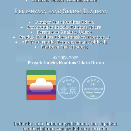
Pertanyaan yang Sering Diajukan
Sumber Data Kualitas Udara
Perhitungan Indeks Kualitas Udara
Peramalan Kualitas Udara
Produk Kualitas Udara (masker, Monitor…)
API (Antarmuka Pemrograman Aplikasi)
Platform Data Historis
© 2008-2025
Proyek Indeks Kualitas Udara Dunia
Daftar ke milis bulanan gratis kami, dan dapatkan
pemberitahuan saat artikel baru tersedia.