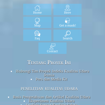
Home
Here
Map
Get a mask!
Faq
Search
Contact
Tentang Proyek Ini
Hubungi Tim Proyek Indeks Kualitas Udara
Dunia
Pers dan Media Kit
penelitian kualitas udara
Basis Pengetahuan dan Artikel Kualitas Udara
Eksperimen Kualitas Udara
Analisis Sensor Kualitas Udara