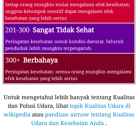
Setiap orang mungkin mulai mengalami efek kesehatan;
anggota kelompok sensitif dapat mengalami efek
kesehatan yang lebih serius
201-300
Sangat Tidak Sehat
Peringatan kesehatan untuk kondisi darurat. Seluruh
penduduk lebih mungkin terpengaruh.
300+
Berbahaya
Peringatan kesehatan: semua orang mungkin mengalami
efek kesehatan yang lebih serius
Untuk mengetahui lebih banyak tentang Kualitas
dan Polusi Udara, lihat
topik Kualitas Udara di
wikipedia
atau
panduan airnow tentang Kualitas
Udara dan Kesehatan Anda
.