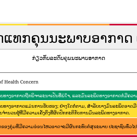
ັດແທກຄຸນນະພາບອາກາດ 
ກ່ຽວກັບລະດັບຄຸນນະພາບອາກາດ
of Health Concern
ບທາງອາກາດຖືກພິຈາລະນາເປັນທີ່ພໍໃຈ, ແລະມົນລະພິດທາງອາກາດກໍ່ມີຄວາມ
ບທາງອາກາດແມ່ນການຮັບຮອງ; ຢ່າງໃດກໍ່ຕາມ, ສໍາລັບບາງມົນລະພິດອາດມ
ບຈໍານວນຜູ້ທີ່ມີຄວາມເຄັ່ງຕຶງທີ່ຜິດປົກກະຕິກັບການມົນລະພິດທາງອາກາດ.
ຂອງກຸ່ມທີ່ມີຄວາມອ່ອນໄຫວອາດຈະມີຜົນກະທົບຕໍ່ສຸຂະພາບ ປະຊາຊົນທົ່ວໄປບໍ