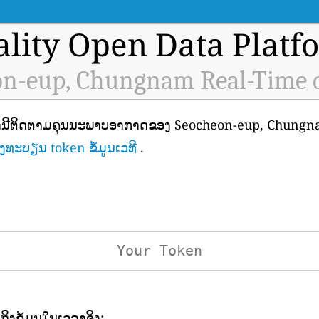
ality Open Data Platf
n-eup, Chungnam Real-Time 
ສະຖານີຕິດຕາມຄຸນນະພາບອາກາດຂອງ Seocheon-eup, Chungnam
ງທະບຽນ token ຂໍ້ມູນເວທີ
.
ເຖິງຂໍ້ມູນໃນເວລາຈິງ: