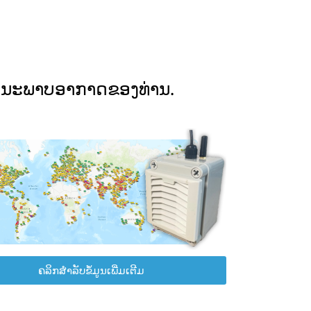
ຸນນະພາບອາກາດຂອງທ່ານ.
ຄລິກສຳລັບຂໍ້ມູນເພີ່ມເຕີມ