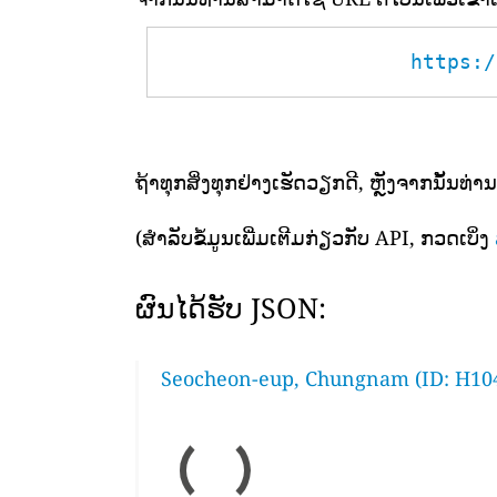
https:/
ຖ້າທຸກສິ່ງທຸກຢ່າງເຮັດວຽກດີ, ຫຼັງຈາກນັ້ນທ່ານ
(ສຳລັບຂໍ້ມູນເພີ່ມເຕີມກ່ຽວກັບ API, ກວດເບິ່ງ
ຜົນໄດ້ຮັບ JSON:
Seocheon-eup, Chungnam (ID: H10