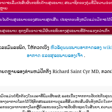
ອາດຈະເລີ່ມປະສົບຜົນກະທົບດ້ານສຸຂະພາບ; ສະມາຊິກຂອງກຸ່ມທີ່ມີຄວາມອ່
ຫຼາຍ
ນໄພດ້ານສຸຂະພາບຂອງສະພາບສຸກເສີນ. ປະຊາກອນທັງຫມົດແມ່ນມັກຈະໄດ້ຮ
ານສຸຂະພາບ: ທຸກໆຄົນອາດຈະມີຜົນກະທົບທາງສຸຂະພາບທີ່ຮ້າຍແຮງກວ່າເກົ່າ
 ແລະມົນລະພິດ, ໃຫ້ກວດເບິ່ງ
ຫົວຂໍ້ຄຸນນະພາບອາກາດຂອງ wik
ອາກາດ ແລະສຸຂະພາບຂອງເຈົ້າ
.
ຫຍດຫຼາຍຂອງທ່ານຫມໍປັກກິ່ງ Richard Saint Cyr MD, ກວດເບ
ມົດແມ່ນບໍ່ຖືກຕ້ອງໃນເວລາທີ່ພິມເຜີຍແຜ່, ແລະເນື່ອງຈາກການຮັບປະກັນຄຸນນະ
ດຊະນີທາງອາກາດໂລກໄດ້ໃຊ້ທັກສະແລະການດູແລທີ່ສົມເຫດສົມຜົນທັງຫມົດໃນກ
ກຂອງອາກາດທາງໂລກຫຼືຕົວແທນຂອງມັນຈະຮັບຜິດຊອບໃນສັນຍາ, ຄວາມເ