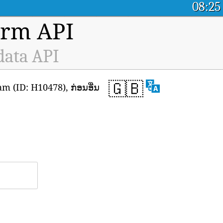
08:25
orm API
data API
🇬🇧
 (ID: H10478), ກ່ອນອື່ນ