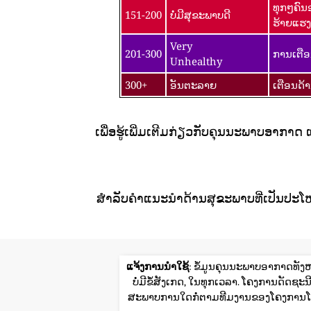
ທຸກໆຄົນ
151-200
ບໍ່ມີສຸຂະພາບດີ
ຮ້າຍແຮງ
Very
201-300
ການເຕືອ
Unhealthy
300+
ອັນຕະລາຍ
ເຕືອນດ້
ເພື່ອຮູ້ເພີ່ມເຕີມກ່ຽວກັບຄຸນນະພາບອາກາດ
ສໍາລັບຄໍາແນະນໍາດ້ານສຸຂະພາບທີ່ເປັນປະໂ
ແຈ້ງການນໍາໃຊ້
: ຂໍ້ມູນຄຸນນະພາບອາກາດທັງຫ
ບໍ່ມີຂໍ້ສັງເກດ, ໃນທຸກເວລາ. ໂຄງການດັ
ສະພາບການໃດກໍ່ຕາມທີມງານຂອງໂຄງການໂລ