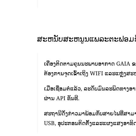
ສະຫນັບສະຫນູນແພລະຕະຟອມຂໍ້
ເຄື່ອງຕິດຕາມຄຸນນະພາບອາກາດ GAIA ຂອງ
ຕ້ອງການຈຸດເຂົ້າເຖິງ WIFI ແລະແຫຼ່ງສະໜ
ເມື່ອເຊື່ອມຕໍ່ແລ້ວ, ລະດັບມົນລະພິດທາງ
ຜ່ານ API ທັນທີ.
ສະຖານີດັ່ງກ່າວມາພ້ອມກັບສາຍໄຟທີ່ສາມາ
USB, ອຸປະກອນຕິດຕັ້ງແລະແຜງແສງອາທິດ