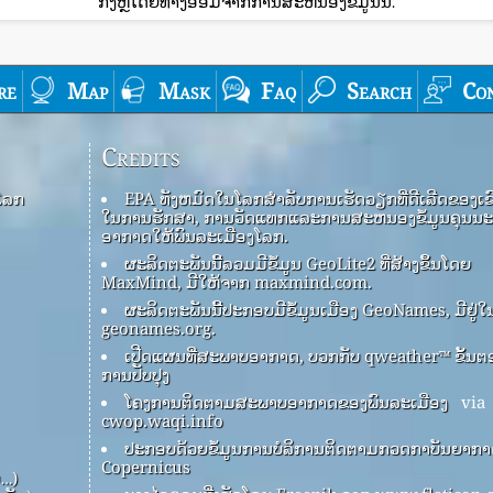
ກົງຫຼືໂດຍທາງອ້ອມຈາກການສະຫນອງຂໍ້ມູນນີ້.
re
Map
Mask
Faq
Search
Co
Credits
ໂລກ
EPA ທັງ​ຫມົດ​ໃນ​ໂລກ​ສໍາ​ລັບ​ການ​ເຮັດ​ວຽກ​ທີ່​ດີ​ເລີດ​ຂອງ​ເຂົາ
ໃນ​ການ​ຮັກ​ສາ​, ການ​ວັດ​ແທກ​ແລະ​ການ​ສະ​ຫນອງ​ຂໍ້​ມູນ​ຄຸນ​ນະ
ອາ​ກາດ​ໃຫ້​ພົນ​ລະ​ເມືອງ​ໂລກ​.
ຜະລິດຕະພັນນີ້ລວມມີຂໍ້ມູນ GeoLite2 ທີ່ສ້າງຂຶ້ນໂດຍ
MaxMind, ມີໃຫ້ຈາກ maxmind.com.
ຜະລິດຕະພັນນີ້ປະກອບມີຂໍ້ມູນເມືອງ GeoNames, ມີຢູ່ໃ
geonames.org.
ເປີດແຜນທີ່ສະພາບອາກາດ, ບວກກັບ qweather™ ຂັ້ນຕ
ການປັບປຸງ
ໂຄງການຕິດຕາມສະພາບອາກາດຂອງພົນລະເມືອງ
via
cwop.waqi.info
ປະກອບດ້ວຍຂໍ້ມູນການບໍລິການຕິດຕາມກວດກາບັນຍາກ
Copernicus
ບ…)