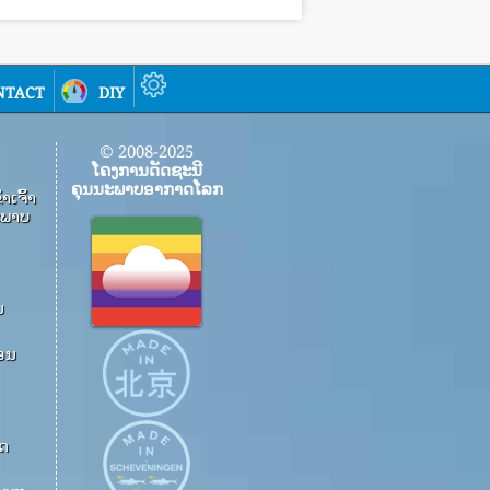
ntact
diy
© 2008-2025
ໂຄງການດັດຊະນີ
ຄຸນນະພາບອາກາດໂລກ
​ເຈົ້າ​
​ພາບ​
ນ
ອນ
າດ