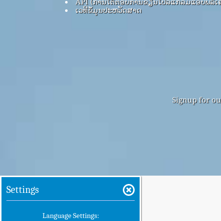
API (ການໂຕ້ຕອບການຂຽນໂປລແກລມແອັບພລິເຄ
ເວທີຂໍ້ມູນປະຫວັດສາດ
Signup for ou
Settings
Language Settings: