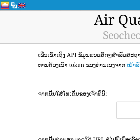
Air Qu
Seocheo
ເພື່ອເຂົ້າເຖິງ API ຂໍ້ມູນແບບສົດໆສຳລັບ
ທ່ານຕ້ອງເອົາ token ຂອງທ່ານເອງຈາກ
ໜ້າລົ
ຈາກນັ້ນໃສ່ໂທເຄັນຂອງເຈົ້າທີ່ນີ້:
ຈາກນັ້ນທ່ານສາມາດໃຊ້ URL ຕໍ່ໄປນີ້ເພື່ອເຂົ້າ