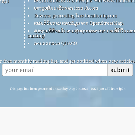
ບາງໄອຄອນທີ່ເຮັດໂດຍ Freepik ຈາກ www.flaticon
ຊັນ)
ບາງຮູບສັນຍາລັກຈາກ icons8.com
Reverse geocoding ໂດຍ locationiq.com
ແຜນທີ່ພື້ນຖານ ແລະຂໍ້ມູນຈາກ OpenStreetMap.
ສະຖານທີ່ທີ່ຈະມີຄວາມສຸກຄຸນນະພາບອາກາດທີ່ດີໃນຂະນະ
surfing!
ການອອກແບບ QUACO
r free monthly mailing list, and get notified when new articles 
submit
This page has been generated on Sunday, Aug 9th 2026, 16:25 pm CST from jp2n