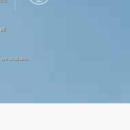
.com
ທີ່
are available.