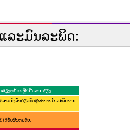
ແລະມົນລະພິດ:
ສ່ຽງຫນ້ອຍຫຼືບໍ່ມີຄວາມສ່ຽງ
ີຄວາມກັງວົນກ່ຽວກັບສຸຂະພາບໃນລະດັບປານ
່ໄດ້ຮັບຜົນກະທົບ.