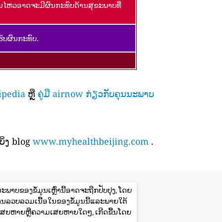
ອນໄຫວອາດຈະມີຜົນກະທົບດ້ານສຸຂະພາບທີ່
ັບຜົນກະທົບ.
ipedia
ຫຼື
ຄູ່ມື airnow ກ່ຽວກັບຄຸນນະພາບ
ິ່ງ blog
www.myhealthbeijing.com
.
ພາບຂອງຂໍ້ມູນເຫຼົ່ານີ້ອາດຈະຖືກປັບປຸງ, ໂດຍ
ານລວບລວມເນື້ອໃນຂອງຂໍ້ມູນນີ້ແລະພາຍໃຕ້
ສຍຫາຍຫຼືຄວາມເສຍຫາຍໃດໆ, ເກີດຂື້ນໂດຍ