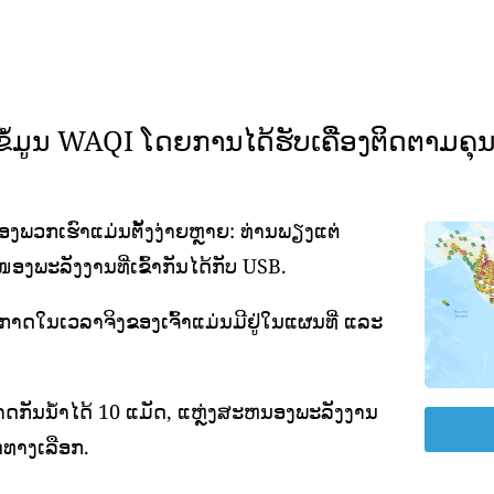
ມູນ WAQI ໂດຍການໄດ້ຮັບເຄື່ອງຕິດຕາມຄ
ພວກເຮົາແມ່ນຕັ້ງງ່າຍຫຼາຍ: ທ່ານພຽງແຕ່
ອງພະລັງງານທີ່ເຂົ້າກັນໄດ້ກັບ USB.
ອາກາດໃນເວລາຈິງຂອງເຈົ້າແມ່ນມີຢູ່ໃນແຜນທີ່ ແລະ
ດກັນນ້ໍາໄດ້ 10 ແມັດ, ແຫຼ່ງສະຫນອງພະລັງງານ
ທາງເລືອກ.