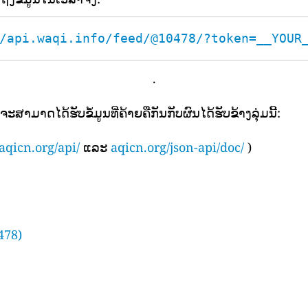
/api.waqi.info/feed/@10478/?token=__YOUR
.
ຈະສາມາດໄດ້ຮັບຂໍ້ມູນທີ່ຄ້າຍຄືກັນກັບຜົນໄດ້ຮັບຂ້າງລຸ່ມນີ້:
aqicn.org/api/
ແລະ
aqicn.org/json-api/doc/
)
478)