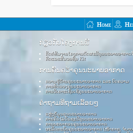
Home
He
ກ່ຽວກັບໂຄງການນີ້
ຕິດຕໍ່ທີມງານໂຄງການດັດສະນີຄຸນນະພາບອາກາດ
ກົດ​ແລະ​ສື່​ມວນ​ຊົນ Kit
ການຄົ້ນຄວ້າຄຸນນະພາບອາກາດ
ຄວາມຮູ້ດ້ານຄຸນນະພາບອາກາດ ແລະ ບົດຄວາມ
ການທົດລອງຄຸນນະພາບອາກາດ
ການວິເຄາະເຊັນເຊີຄຸນນະພາບອາກາດ
ຄໍາຖາມທີ່ຖາມເລື້ອຍໆ
ແຫຼ່ງຂໍ້ມູນຄຸນນະພາບອາກາດ
ການຄິດໄລ່ດັດຊະນີຄຸນນະພາບອາກາດ
ການພະຍາກອນຄຸນນະພາບອາກາດ
ຜະລິດຕະພັນຄຸນນະພາບອາກາດ (ໜ້າກາກ, ຈໍພາ