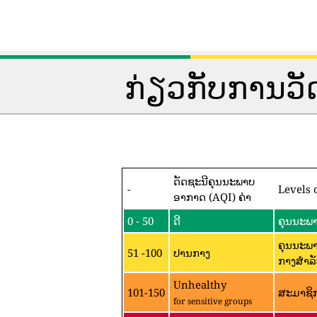
ກ່ຽວກັບການວ
ດັດຊະນີຄຸນນະພາບ
-
Levels 
ອາກາດ (AQI) ຄ່າ
0 - 50
ດີ
ຄຸນນະພາ
ຄຸນນະພາ
51 -100
ປານກາງ
ກາງສໍາລັ
Unhealthy
101-150
ສະມາຊິກ
for sensitive groups