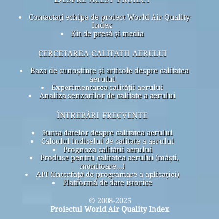
Contactați echipa de proiect World Air Quality
Index
Kit de presă și media
cercetarea calitatii aerului
Baza de cunoștințe și articole despre calitatea
aerului
Experimentarea calității aerului
Analiza senzorilor de calitate a aerului
întrebări frecvente
Sursa datelor despre calitatea aerului
Calculul indicelui de calitate a aerului
Prognoza calității aerului
Produse pentru calitatea aerului (măști,
monitoare...)
API (Interfață de programare a aplicației)
Platformă de date istorice
© 2008-2025
Proiectul World Air Quality Index