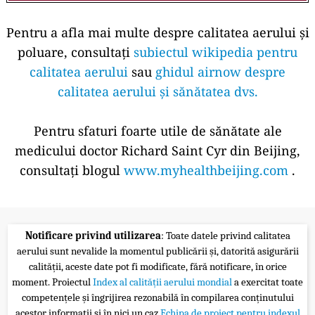
Pentru a afla mai multe despre calitatea aerului și
poluare, consultați
subiectul wikipedia pentru
calitatea aerului
sau
ghidul airnow despre
calitatea aerului și sănătatea dvs.
Pentru sfaturi foarte utile de sănătate ale
medicului doctor Richard Saint Cyr din Beijing,
consultați blogul
www.myhealthbeijing.com
.
Notificare privind utilizarea
: Toate datele privind calitatea
aerului sunt nevalide la momentul publicării și, datorită asigurării
calității, aceste date pot fi modificate, fără notificare, în orice
moment. Proiectul
Index al calității aerului mondial
a exercitat toate
competențele și îngrijirea rezonabilă în compilarea conținutului
acestor informații și în nici un caz
Echipa de proiect pentru indexul