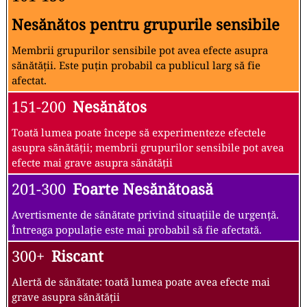
Nesănătos pentru grupurile sensibile
Membrii grupurilor sensibile pot avea efecte asupra
sănătății. Este puțin probabil ca publicul larg să fie
afectat.
151-200
Nesănătos
Toată lumea poate începe să experimenteze efectele
asupra sănătății; membrii grupurilor sensibile pot avea
efecte mai grave asupra sănătății
201-300
Foarte Nesănătoasă
Avertismente de sănătate privind situațiile de urgență.
Întreaga populație este mai probabil să fie afectată.
300+
Riscant
Alertă de sănătate: toată lumea poate avea efecte mai
grave asupra sănătății