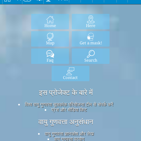
Home
Here
Map
Get a mask!
Faq
Search
Contact
इस प्रोजेक्ट के बारे में
विश्व वायु गुणवत्ता सूचकांक परियोजना टीम से संपर्क करें
प्रेस और मीडिया किट
वायु गुणवत्ता अनुसंधान
वायु गुणवत्ता ज्ञानकोष और लेख
वायु गुणवत्ता प्रयोग