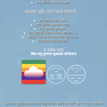
वायु गुणवत्ता सेंसर विश्लेषण
अक्सर पूछे जाने वाले प्रश्नों
वायु गुणवत्ता डेटा स्रोत
वायु गुणवत्ता सूचकांक गणना
वायु गुणवत्ता पूर्वानुमान
वायु गुणवत्ता उत्पाद (मास्क, मॉनिटर...)
एपीआई (एप्लिकेशन प्रोग्रामिंग इंटरफ़ेस)
ऐतिहासिक डेटा प्लेटफ़ॉर्म
© 2008-2025
विश्व वायु गुणवत्ता सूचकांक परियोजना
हमारी निःशुल्क मासिक मेलिंग सूची के लिए साइन अप करें, और नए लेख उपलब्ध