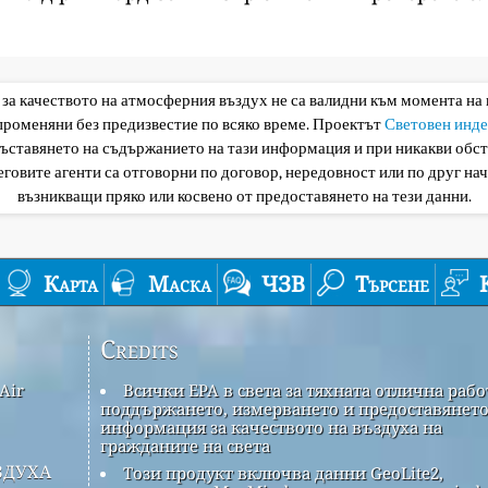
 за качеството на атмосферния въздух не са валидни към момента на
 променяни без предизвестие по всяко време. Проектът
Световен инде
съставянето на съдържанието на тази информация и при никакви обс
еговите агенти са отговорни по договор, нередовност или по друг нач
възникващи пряко или косвено от предоставянето на тези данни.
Карта
Маска
ЧЗВ
Търсене
Credits
Air
Всички EPA в света за тяхната отлична рабо
поддържането, измерването и предоставянето
информация за качеството на въздуха на
гражданите на света
здуха
Този продукт включва данни GeoLite2,