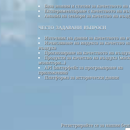
База знания и статии за качеството на
Експериментиране с качеството на въ
Анализ на сензори за качество на въз
често задавани въпроси
Източник на данни за качеството на в
Изчисляване на индекса за качество н
въздуха
Прогнозиране на качеството на възду
Продукти за качество на въздуха (маск
монитори...)
API (интерфейс за програмиране на
приложения)
Платформа за исторически данни
Регистрирайте се за нашия без