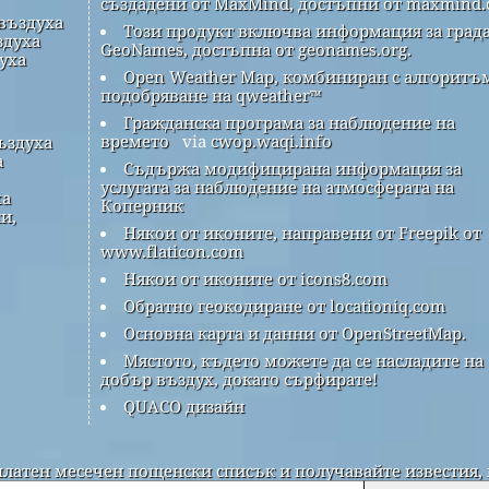
създадени от MaxMind, достъпни от maxmind.
 въздуха
Този продукт включва информация за града
здуха
GeoNames, достъпна от geonames.org.
духа
Open Weather Map, комбиниран с алгоритъм
подобряване на qweather™
Гражданска програма за наблюдение на
времето
via
cwop.waqi.info
ъздуха
а
Съдържа модифицирана информация за
услугата за наблюдение на атмосферата на
ха
Коперник
и,
Някои от иконите, направени от Freepik от
www.flaticon.com
Някои от иконите от icons8.com
Обратно геокодиране от locationiq.com
Основна карта и данни от OpenStreetMap.
Мястото, където можете да се насладите на
добър въздух, докато сърфирате!
QUACO дизайн
платен месечен пощенски списък и получавайте известия, 