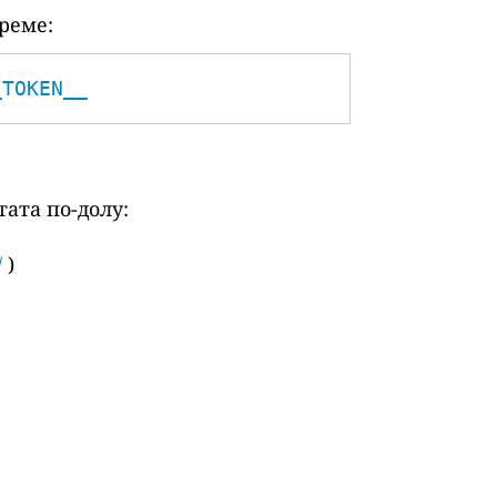
реме:
_TOKEN__
ата по-долу:
/
)