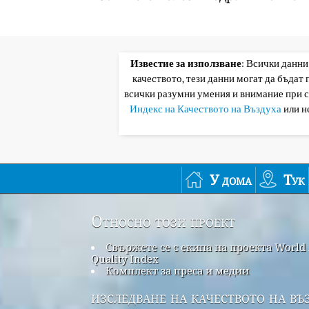
Известие за използване
: Всички данни
качеството, тези данни могат да бъдат
всички разумни умения и внимание при 
Индекс на Качеството на Въздуха
или н
У дома
Тук
Относно този проект
Свържете се с екипа на проекта World 
Quality Index
Комплект за преса и медии
изследване на качеството на въ