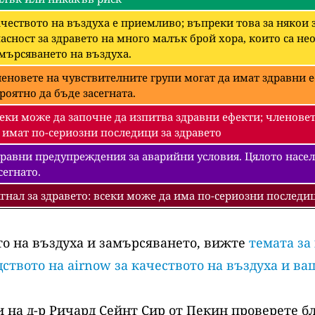
чеството на въздуха е приемливо; въпреки това за някои
асност за здравето на много малък брой хора, които са 
мърсяването на въздуха.
еновете на чувствителните групи могат да имат здравни е
роятно да бъде засегната.
еки може да започне да изпитва здравни ефекти; членовет
 имат по-сериозни последици за здравето
равни предупреждения за аварийни условия. Цялото насел
сегнато.
гнал за здравето: всеки може да има по-сериозни последиц
то на въздуха и замърсяването, вижте
темата за
ството на airnow за качеството на въздуха и ва
 на д-р Ричард Сейнт Сир от Пекин проверете б