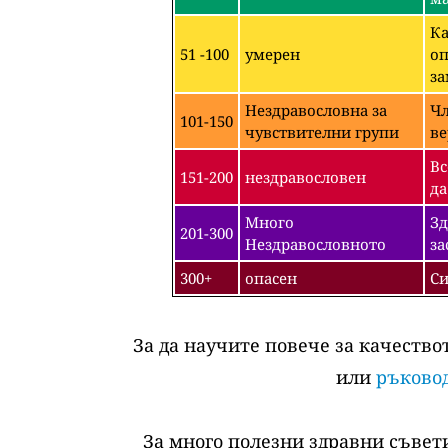
Ка
51 -100
умерен
оп
за
Нездравословна за
Чл
101-150
чувствителни групи
ве
Вс
151-200
нездравословен
да
Много
Зд
201-300
Нездравословното
за
300+
опасен
Си
За да научите повече за качество
или
ръковод
За много полезни здравни съвети