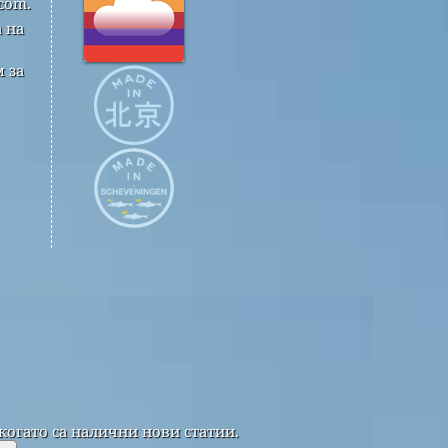
com.
 на
 за
когато са налични нови статии.