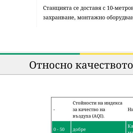
Станцията се доставя с 10-метр
захранване, монтажно оборудван
Относно качеството
Стойности на индекса
-
за качество на
Ни
въздуха (AQI).
Ка
0 - 50
добре
ма