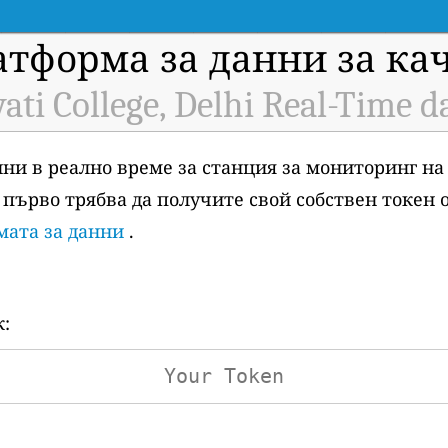
атформа за данни за ка
ati College, Delhi Real-Time d
анни в реално време за станция за мониторинг на
5), първо трябва да получите свой собствен токен 
мата за данни
.
к: