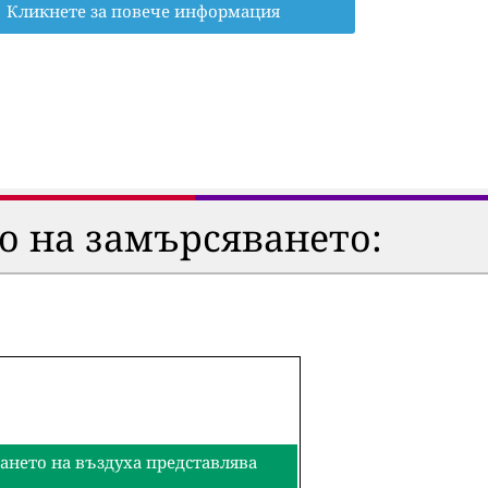
Кликнете за повече информация
о на замърсяването:
ването на въздуха представлява