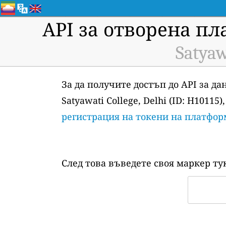
API за отворена пл
Satyaw
За да получите достъп до API за д
Satyawati College, Delhi (ID: H1011
регистрация на токени на платфор
След това въведете своя маркер ту