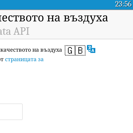
23:56
чеството на въздуха
ata API
🇬🇧
 качеството на въздуха
от
страницата за