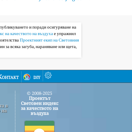
 публикуването и поради осигуряване на
кс на качеството на въздуха
е упражнил
тоятелства
Проектният екип на Световния
ин за всяка загуба, нараняване или щета,
Контакт
diy
© 2008-2025
Проектът
Световен индекс
та в
за качеството на
 на
въздуха