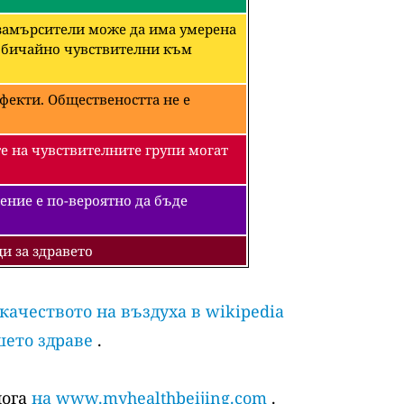
 замърсители може да има умерена
необичайно чувствителни към
фекти. Обществеността не е
е на чувствителните групи могат
ение е по-вероятно да бъде
и за здравето
 качеството на въздуха в wikipedia
шето здраве
.
лога
на www.myhealthbeijing.com
.