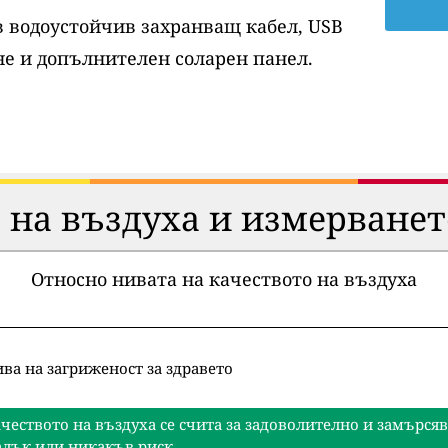
ов водоустойчив захранващ кабел, USB
е и допълнителен соларен панел.
 на въздуха и измерванет
Относно нивата на качеството на въздуха
ва на загриженост за здравето
чеството на въздуха се счита за задоволително и замърся
лък или никакъв риск