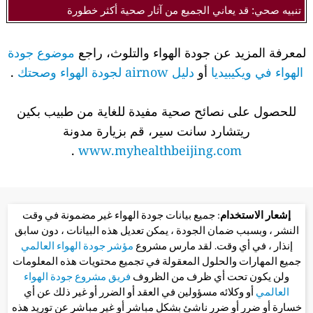
تنبيه صحي: قد يعاني الجميع من آثار صحية أكثر خطورة
لمعرفة المزيد عن جودة الهواء والتلوث، راجع
موضوع جودة
الهواء في ويكيبيديا
أو
دليل airnow لجودة الهواء وصحتك
.
للحصول على نصائح صحية مفيدة للغاية من طبيب بكين
ريتشارد سانت سير، قم بزيارة مدونة
.
www.myhealthbeijing.com
إشعار الاستخدام
: جميع بيانات جودة الهواء غير مضمونة في وقت
النشر ، وبسبب ضمان الجودة ، يمكن تعديل هذه البيانات ، دون سابق
إنذار ، في أي وقت. لقد مارس مشروع
مؤشر جودة الهواء العالمي
جميع المهارات والحلول المعقولة في تجميع محتويات هذه المعلومات
ولن يكون تحت أي ظرف من الظروف
فريق مشروع جودة الهواء
العالمي
أو وكلائه مسؤولين في العقد أو الضرر أو غير ذلك عن أي
خسارة أو ضرر أو ضرر ناشئ بشكل مباشر أو غير مباشر عن توريد هذه