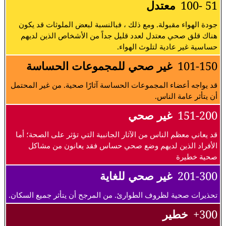
51 -100
معتدل
جودة الهواء مقبولة. ومع ذلك ، فبالنسبة لبعض الملوثات قد يكون
هناك قلق صحي معتدل لعدد قليل جداً من الأشخاص الذين لديهم
حساسية غير عادية لتلوث الهواء.
101-150
غير صحي للمجموعات الحساسة
قد يواجه أعضاء المجموعات الحساسة آثارًا صحية. من غير المحتمل
أن يتأثر عامة الناس.
151-200
غير صحي
قد يعاني معظم الناس من الآثار الجانبية التي تؤثر على الصحة؛ أما
الأفراد الذين لديهم وضع صحي حساس فقد يعانون من مشاكل
صحية خطيرة
201-300
غير صحي للغاية
تحذيرات صحية لظروف الطوارئ. من المرجح أن يتأثر جميع السكان.
300+
خطير