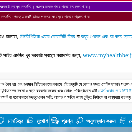
অবস্থা স্বাস্থ্য সতর্কতা। সমগ্র জনসংখ্যার প্রভাবিত হতে পারে।
থ্য সতর্কতা: প্রত্যেকেরই আরও গুরুতর স্বাস্থ্যের প্রভাব পড়তে পারে
ে আরও জানতে,
উইকিপিডিয়া এয়ার কোয়ালিটি বিষয়
বা
বায়ুর গুণমান এবং আপনার স্বাস
ন্ট সাইর এমডির খুব দরকারী স্বাস্থ্য পরামর্শের জন্য,
www.myhealthbeij
তথ্য অ-বৈধ হয় এবং গুণমান নিশ্চিতকরণের কারণে এই তথ্যটি যে কোনও সময়ে নোটিশ ছাড়াই সংশো
 যুক্তিসঙ্গত দক্ষতা ও যত্ন ব্যবহার করেছে এবং কোনও পরিস্থিতিতে এটি
ওয়ার্ল্ড এয়ার কোয়ালিটি 
রাসরি বা পরোক্ষভাবে উদ্ভূত কোন ক্ষতি, আঘাত বা ক্ষতির জন্য চুক্তি, নির্যাতন বা অন্যথায় দায়বদ্
মানচিত্র
মুখোশ
প্রশ্ন
অনুসন্ধান করুন
য