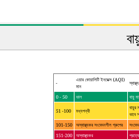
বা
এয়ার কোয়ালিটি ইনডেক্স (AQI)
-
স্বাস্থ
মান
0 - 50
ভাল
বায়ু
বায়ুর 
51 -100
মধ্যপন্থী
ভাবে 
101-150
অস্বাস্থ্যকর সংবেদনশীল গ্রুপের
সংবেদ
151-200
অস্বাস্থ্যকর
প্রত্য