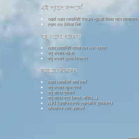
এই প্রকল্প সম্পর্কে
ওয়ার্ল্ড এয়ার কোয়ালিটি ইনডেক্স প্রজেক্ট টিমের সাথে যোগাযোগ
প্রেস এবং মিডিয়া কিট
বায়ু মানের গবেষণা
এয়ার কোয়ালিটি নলেজ বেস এবং প্রবন্ধ
বায়ু গুণমান পরীক্ষা
বায়ু গুণমান সেন্সর বিশ্লেষণ
সচরাচর জিজ্ঞাস্য
এয়ার কোয়ালিটি ডাটা সোর্স
বায়ু গুণমান সূচক গণনা
বায়ু মানের পূর্বাভাস
বায়ু মানের পণ্য (মাস্ক, মনিটর...)
API (অ্যাপ্লিকেশন প্রোগ্রামিং ইন্টারফেস)
ঐতিহাসিক ডেটা প্ল্যাটফর্ম
আমাদের 