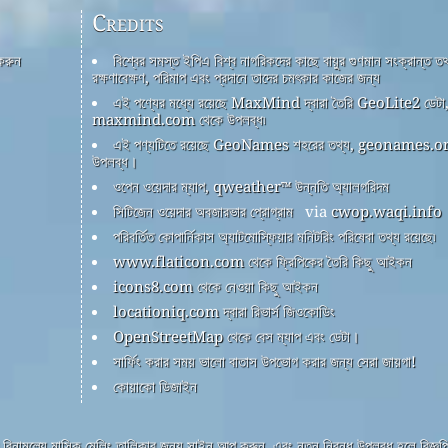
Credits
 করুন
বিশ্বের সমস্ত ইপিএ বিশ্ব নাগরিকদের কাছে বায়ুর গুণমান সংক্রান্ত তথ
রক্ষণাবেক্ষণ, পরিমাপ এবং প্রদানে তাদের চমৎকার কাজের জন্য
এই পণ্যের মধ্যে রয়েছে MaxMind দ্বারা তৈরি GeoLite2 ডেটা
maxmind.com থেকে উপলব্ধ৷
এই পণ্যটিতে রয়েছে GeoNames শহরের তথ্য, geonames.or
উপলব্ধ।
ওপেন ওয়েদার ম্যাপ, qweather™ উন্নতি অ্যালগরিদম
সিটিজেন ওয়েদার অবজারভার প্রোগ্রাম
via
cwop.waqi.info
পরিবর্তিত কোপার্নিকাস অ্যাটমোস্ফিয়ার মনিটরিং পরিষেবা তথ্য রয়েছে৷
www.flaticon.com থেকে ফ্রিপিকের তৈরি কিছু আইকন
icons8.com থেকে নেওয়া কিছু আইকন
locationiq.com দ্বারা রিভার্স জিওকোডিং
OpenStreetMap থেকে বেস ম্যাপ এবং ডেটা।
সার্ফিং করার সময় ভালো বাতাস উপভোগ করার জন্য সেরা জায়গা!
কোয়াকো ডিজাইন
বিনামূল্যে মাসিক মেলিং তালিকার জন্য সাইন আপ করুন, এবং নতুন নিবন্ধ উপলব্ধ হলে বিজ্ঞপ