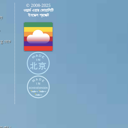
© 2008-2025
ওয়ার্ল্ড এয়ার কোয়ালিটি
ইনডেক্স প্রজেক্ট
্য
,
g থেকে
্তি পান।