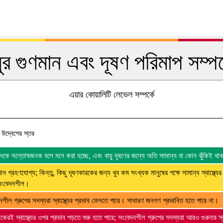
য়ুর গুণমান এবং দূষণ পরিমাপ সম্পর্
এয়ার কোয়ালিটি লেভেল সম্পর্কে
্য উদ্বেগের স্তর
 মানকে সন্তোষজনক বলে মনে করা হচ্ছে, এবং বায়ু দূষণের জন্যে অতি সামান্য বা কোন ঝুঁকিই থা
মান গ্রহণযোগ্য; কিন্তু, কিছু দূষণকারকের জন্য খুব কম সংখ্যক মানুষের পক্ষে সামান্য স্বাস্থ্যের
সংবেদনশীল।
নশীল গ্রুপের সদস্যরা স্বাস্থ্যের প্রভাব ফেলতে পারে। সাধারণ জনগণ প্রভাবিত হতে পারে না।
েকেরই স্বাস্থ্যের ওপর প্রভাব পড়তে শুরু হতে পারে; সংবেদনশীল গ্রুপের সদস্যরা আরও গুরুতর স