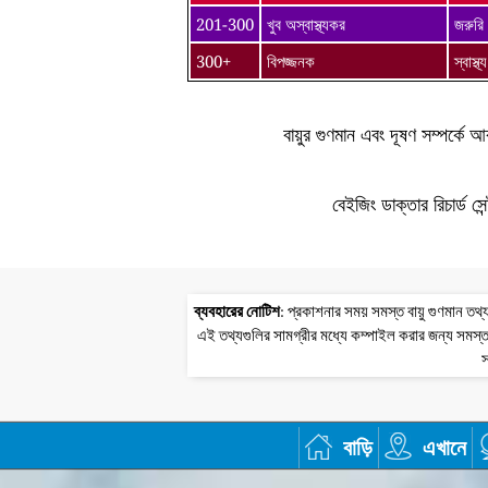
201-300
খুব অস্বাস্থ্যকর
জরুরি 
300+
বিপজ্জনক
স্বাস্
বায়ুর গুণমান এবং দূষণ সম্পর্ক
বেইজিং ডাক্তার রিচার্ড সে
ব্যবহারের নোটিশ
: প্রকাশনার সময় সমস্ত বায়ু গুণমান 
এই তথ্যগুলির সামগ্রীর মধ্যে কম্পাইল করার জন্য সমস্ত
স
বাড়ি
এখানে