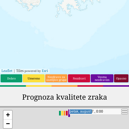
Leaflet
| Tiles
Esri
powered by
Nezdravo za
Veoma
Dobro
Umereno
Nezdravi
Opasno
osetljive grupe
nezdravim
Prognoza kvalitete zraka
petak, august 7., 19:00
petak, august 7., 19:00
+
−