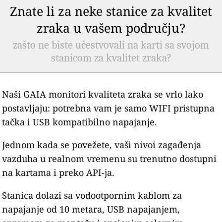
Znate li za neke stanice za kvalitet
zraka u vašem području?
zašto ne biste učestvovali na karti sa svojom
stanicom za kvalitet zraka?
Naši GAIA monitori kvaliteta zraka se vrlo lako
postavljaju: potrebna vam je samo WIFI pristupna
tačka i USB kompatibilno napajanje.
Jednom kada se povežete, vaši nivoi zagađenja
vazduha u realnom vremenu su trenutno dostupni
na kartama i preko API-ja.
Stanica dolazi sa vodootpornim kablom za
napajanje od 10 metara, USB napajanjem,