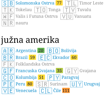
🇸🇧
🇹🇱
Solomonska Ostrva
77
Timor Leste
🇹🇰
🇹🇴
🇹🇻
Tokelau
Tonga
Tuvalu
🇼🇫
🇻🇺
Valis i Futuna Ostrva
Vanuatu
🇳🇷
nauru
južna amerika
🇦🇷
🇧🇴
Argentina
20
Bolivija
🇧🇷
🇪🇨
Brazil
59
Ekvador
60
🇫🇰
Folklandska Ostrva
🇬🇫
🇬🇾
Francuska Gvajana
35
Gvajana
🇨🇴
🇵🇾
Kolumbija
51
Paragvaj
🇵🇪
🇸🇷
🇺🇾
Peru
80
Surinam
Urugvaj
🇻🇪
🇨🇱
Venecuela
Čile
111