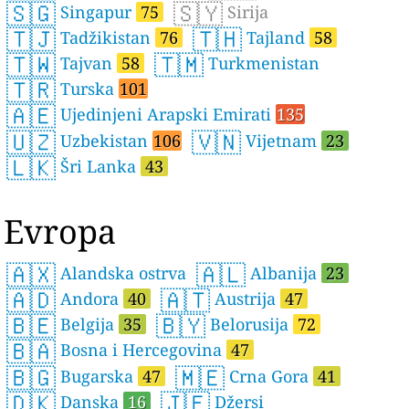
🇸🇬
🇸🇾
Singapur
75
Sirija
🇹🇯
🇹🇭
Tadžikistan
76
Tajland
58
🇹🇼
🇹🇲
Tajvan
58
Turkmenistan
🇹🇷
Turska
101
🇦🇪
Ujedinjeni Arapski Emirati
135
🇺🇿
🇻🇳
Uzbekistan
106
Vijetnam
23
🇱🇰
Šri Lanka
43
Evropa
🇦🇽
🇦🇱
Alandska ostrva
Albanija
23
🇦🇩
🇦🇹
Andora
40
Austrija
47
🇧🇪
🇧🇾
Belgija
35
Belorusija
72
🇧🇦
Bosna i Hercegovina
47
🇧🇬
🇲🇪
Bugarska
47
Crna Gora
41
🇩🇰
🇯🇪
Danska
16
Džersi