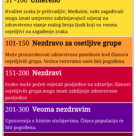
Kvalitet zraka je prihvatljiv; Međutim, neki zagađivači
mogu imati umjereno zabrinjavajući utjecaj na
zdravstveno stanje malog broja ljudi koji su veoma
osjetljivi na zagađenje zraka.
101-150
Nezdravo za osetljive grupe
Može prouzrokovati zdravstvene poteškoće kod članova
osjetljivih grupa. Većina verovatno neće biti pogođena.
151-200
Nezdravi
Svako može početi osjećati posljedice na zdravlje; članovi
osjetljivih grupa mogu imati ozbiljnije zdravstvene
posljedice
201-300
Veoma nezdravim
Upozorenja o hitnim slučajevima. Čitava populacija će
biti pogođena.