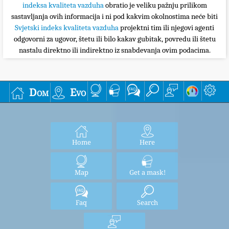
indeksa kvaliteta vazduha
obratio je veliku pažnju prilikom
sastavljanja ovih informacija i ni pod kakvim okolnostima neće biti
Svjetski indeks kvaliteta vazduha
projektni tim ili njegovi agenti
odgovorni za ugovor, štetu ili bilo kakav gubitak, povredu ili štetu
nastalu direktno ili indirektno iz snabdevanja ovim podacima.
Dom
Evo
Home
Here
Map
Get a mask!
Faq
Search