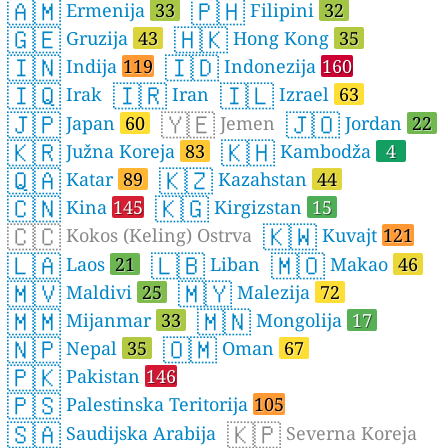
🇦🇲
🇵🇭
Ermenija
33
Filipini
32
🇬🇪
🇭🇰
Gruzija
43
Hong Kong
35
🇮🇳
🇮🇩
Indija
119
Indonezija
160
🇮🇶
🇮🇷
🇮🇱
Irak
Iran
Izrael
63
🇯🇵
🇾🇪
🇯🇴
Japan
60
Jemen
Jordan
22
🇰🇷
🇰🇭
Južna Koreja
83
Kambodža
4
🇶🇦
🇰🇿
Katar
89
Kazahstan
44
🇨🇳
🇰🇬
Kina
145
Kirgizstan
15
🇨🇨
🇰🇼
Kokos (Keling) Ostrva
Kuvajt
121
🇱🇦
🇱🇧
🇲🇴
Laos
21
Liban
Makao
46
🇲🇻
🇲🇾
Maldivi
25
Malezija
72
🇲🇲
🇲🇳
Mijanmar
33
Mongolija
17
🇳🇵
🇴🇲
Nepal
35
Oman
67
🇵🇰
Pakistan
146
🇵🇸
Palestinska Teritorija
105
🇸🇦
🇰🇵
Saudijska Arabija
Severna Koreja