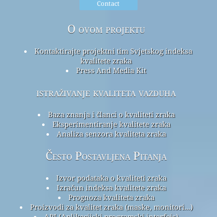
Contact
O ovom projektu
Kontaktirajte projektni tim Svjetskog indeksa
kvalitete zraka
Press And Media Kit
istraživanje kvaliteta vazduha
Baza znanja i članci o kvaliteti zraka
Eksperimentiranje kvalitete zraka
Analiza senzora kvaliteta zraka
Često Postavljena Pitanja
Izvor podataka o kvaliteti zraka
Izračun indeksa kvalitete zraka
Prognoza kvaliteta zraka
Proizvodi za kvalitet zraka (maske, monitori...)
API (Aplikacijski programski interfejs)