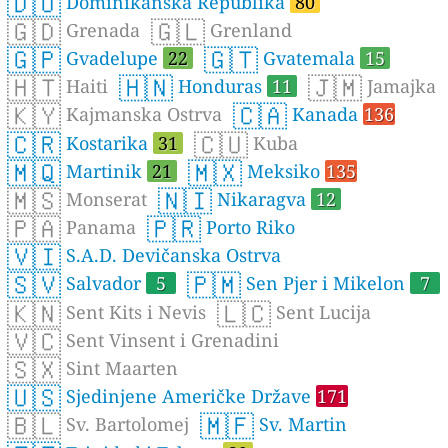
🇩🇴
Dominikanska Republika
80
🇬🇩
🇬🇱
Grenada
Grenland
🇬🇵
🇬🇹
Gvadelupe
22
Gvatemala
15
🇭🇹
🇭🇳
🇯🇲
Haiti
Honduras
11
Jamajka
🇰🇾
🇨🇦
Kajmanska Ostrva
Kanada
136
🇨🇷
🇨🇺
Kostarika
31
Kuba
🇲🇶
🇲🇽
Martinik
21
Meksiko
135
🇲🇸
🇳🇮
Monserat
Nikaragva
12
🇵🇦
🇵🇷
Panama
Porto Riko
🇻🇮
S.A.D. Devičanska Ostrva
🇸🇻
🇵🇲
Salvador
5
Sen Pjer i Mikelon
7
🇰🇳
🇱🇨
Sent Kits i Nevis
Sent Lucija
🇻🇨
Sent Vinsent i Grenadini
🇸🇽
Sint Maarten
🇺🇸
Sjedinjene Američke Države
171
🇧🇱
🇲🇫
Sv. Bartolomej
Sv. Martin