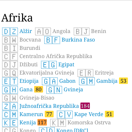
Afrika
🇩🇿
🇦🇴
🇧🇯
Alžir
Angola
Benin
🇧🇼
🇧🇫
Bocvana
Burkina Faso
🇧🇮
Burundi
🇨🇫
Centralno Afrička Republika
🇩🇯
🇪🇬
Džibuti
Egipat
🇬🇶
🇪🇷
Ekvatorijalna Gvineja
Eritreja
🇪🇹
🇬🇦
🇬🇲
Etiopija
Gabon
Gambija
53
🇬🇭
🇬🇳
Gana
80
Gvineja
🇬🇼
Gvineja-Bisao
🇿🇦
Južnoafrička Republika
184
🇨🇲
🇨🇻
Kamerun
77
Kape Verde
51
🇰🇪
🇰🇲
Kenija
117
Komorska Ostrva
🇨🇬
🇨🇩
Kongo
Kongo [DRC]