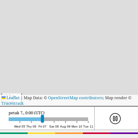
50 km
Leaflet
|
Map Data: ©
OpenStreetMap contributors
; Map render ©
30 mi
Tracestrack
petak 7., 19:00 (UTC)
Wed 05
Thu 06
Fri 07
Sat 08
Aug 09
Mon 10
Tue 11