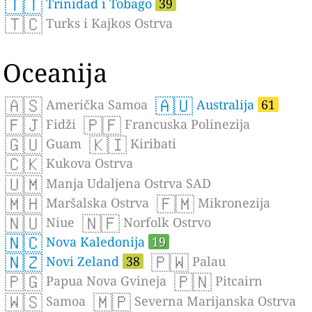
🇹🇹
Trinidad i Tobago
39
🇹🇨
Turks i Kajkos Ostrva
Oceanija
🇦🇸
🇦🇺
Američka Samoa
Australija
61
🇫🇯
🇵🇫
Fidži
Francuska Polinezija
🇬🇺
🇰🇮
Guam
Kiribati
🇨🇰
Kukova Ostrva
🇺🇲
Manja Udaljena Ostrva SAD
🇲🇭
🇫🇲
Maršalska Ostrva
Mikronezija
🇳🇺
🇳🇫
Niue
Norfolk Ostrvo
🇳🇨
Nova Kaledonija
19
🇳🇿
🇵🇼
Novi Zeland
38
Palau
🇵🇬
🇵🇳
Papua Nova Gvineja
Pitcairn
🇼🇸
🇲🇵
Samoa
Severna Marijanska Ostrva