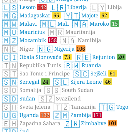
🇱🇸
🇱🇷
🇱🇾
Lesoto
142
Liberija
Libija
🇲🇬
🇾🇹
Madagaskar
65
Majote
62
🇲🇼
🇲🇱
🇲🇦
Malavi
Mali
Maroko
15
🇲🇺
🇲🇷
Mauricius
Mauritanija
🇲🇿
🇳🇦
Mozambik
158
Namibija
🇳🇪
🇳🇬
Niger
Nigerija
106
🇨🇮
🇷🇪
Obala Slonovače
73
Rejunion
20
🇹🇳
🇷🇼
Republika Tunis
Ruanda
🇸🇹
🇸🇨
Sao Tome i Principe
Sejšeli
61
🇸🇳
🇸🇱
Senegal
24
Sijera Leone
46
🇸🇴
🇸🇸
Somalija
South Sudan
🇸🇩
🇸🇿
Sudan
Svazilend
🇸🇭
🇹🇿
🇹🇬
Sveta Jelena
Tanzanija
Togo
🇺🇬
🇿🇲
Uganda
132
Zambija
171
🇪🇭
🇿🇼
Zapadna Sahara
Zimbabve
101
🇹🇩
Čad