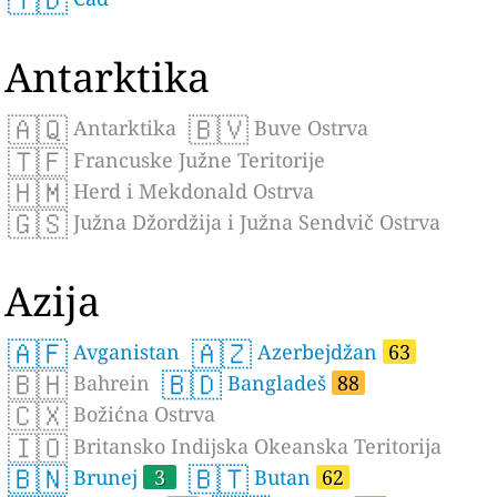
Antarktika
🇦🇶
🇧🇻
Antarktika
Buve Ostrva
🇹🇫
Francuske Južne Teritorije
🇭🇲
Herd i Mekdonald Ostrva
🇬🇸
Južna Džordžija i Južna Sendvič Ostrva
Azija
🇦🇫
🇦🇿
Avganistan
Azerbejdžan
63
🇧🇭
🇧🇩
Bahrein
Bangladeš
88
🇨🇽
Božićna Ostrva
🇮🇴
Britansko Indijska Okeanska Teritorija
🇧🇳
🇧🇹
Brunej
3
Butan
62