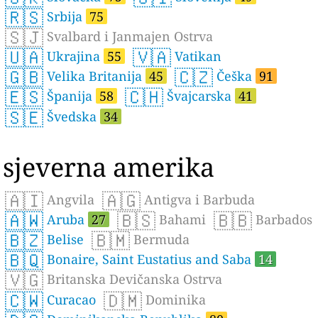
🇷🇸
Srbija
75
🇸🇯
Svalbard i Janmajen Ostrva
🇺🇦
🇻🇦
Ukrajina
55
Vatikan
🇬🇧
🇨🇿
Velika Britanija
45
Češka
91
🇪🇸
🇨🇭
Španija
58
Švajcarska
41
🇸🇪
Švedska
34
sjeverna amerika
🇦🇮
🇦🇬
Angvila
Antigva i Barbuda
🇦🇼
🇧🇸
🇧🇧
Aruba
27
Bahami
Barbados
🇧🇿
🇧🇲
Belise
Bermuda
🇧🇶
Bonaire, Saint Eustatius and Saba
14
🇻🇬
Britanska Devičanska Ostrva
🇨🇼
🇩🇲
Curacao
Dominika