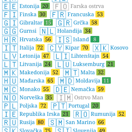
🇪🇪
🇫🇴
Estonija
20
Farska ostrva
🇫🇮
🇫🇷
Finska
30
Francuska
53
🇬🇮
🇬🇷
Gibraltar
15
Grčka
58
🇬🇬
🇳🇱
Gurnsi
Holandija
34
🇭🇷
🇮🇸
Hrvatska
56
Island
8
🇮🇹
🇨🇾
🇽🇰
Italija
72
Kipar
70
Kosovo
🇱🇻
🇱🇮
Letonija
47
Lihtenštajn
54
🇱🇹
🇱🇺
Litvanija
24
Luksemburg
21
🇲🇰
🇲🇹
Makedonija
52
Malta
32
🇭🇺
🇲🇩
Mađarska
65
Moldavija
11
🇲🇨
🇩🇪
Monako
55
Nemačka
59
🇳🇴
🇮🇲
Norveška
35
Ostrvo Man
🇵🇱
🇵🇹
Poljska
72
Portugal
20
🇮🇪
🇷🇴
Republika Irska
21
Rumunija
52
🇷🇺
🇸🇲
Rusija
80
San Marino
66
🇸🇰
🇸🇮
Slovačka
75
Slovenija
49