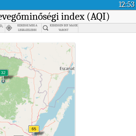
12:53
levegőminőségi index (AQI)
d,
KERESSE MEG A
KERESSEN EGY MáSIK
LEGKöZELEBBI
VáROST
VáROST