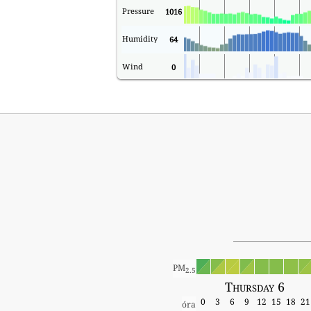
Pressure
1016
Humidity
64
Wind
0
PM
2.5
Thursday 6
0
3
6
9
12
15
18
21
óra