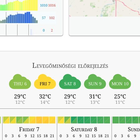
1010
1016
57
102
0
2
Levegőminőségi előrejelzés
THU 6
FRI 7
SAT 8
SUN 9
MON 10
29°C
32°C
29°C
31°C
25°C
12°C
14°C
12°C
13°C
11°C
Friday 7
Saturday 8
Sund
0
3
6
9
12
15
18
21
0
3
6
9
12
15
18
21
0
3
6
9