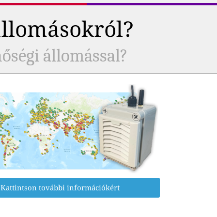
állomásokról?
nőségi állomással?
Kattintson további információkért