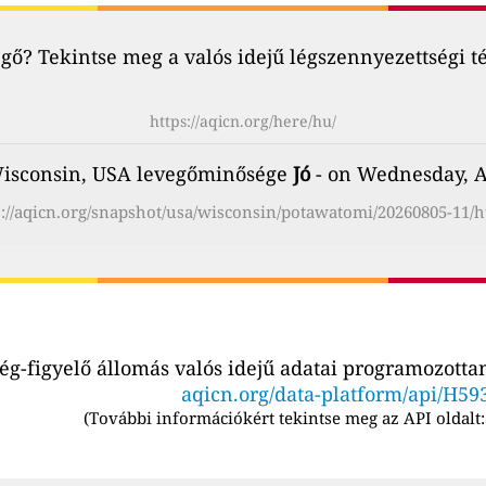
ő? Tekintse meg a valós idejű légszennyezettségi t
https://aqicn.org/here/hu/
isconsin, USA levegőminősége
Jó
- on Wednesday, A
s://aqicn.org/snapshot/usa/wisconsin/potawatomi/20260805-11/h
g-figyelő állomás valós idejű adatai programozottan
aqicn.org/data-platform/api/H59
(
További információkért tekintse meg az API oldalt: