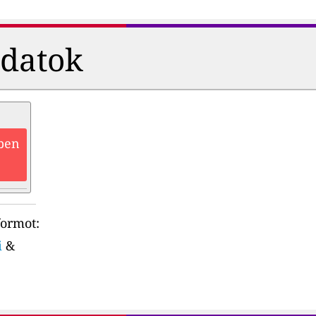
adatok
zben
formot:
i
&