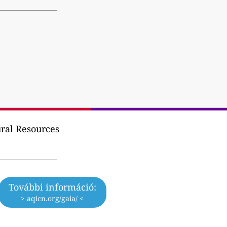
ral Resources
További információ:
> aqicn.org/gaia/ <