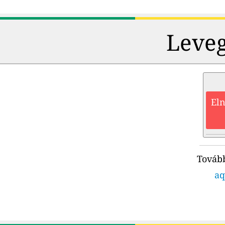
Leveg
Eln
Tovább
aq