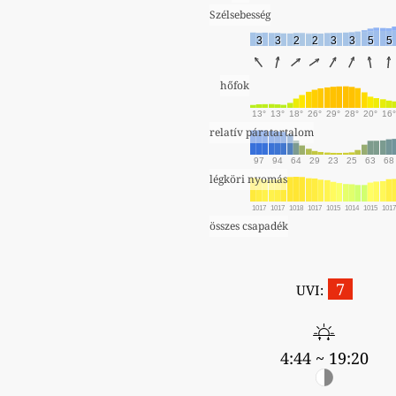
Szélsebesség
3
3
2
2
3
3
5
5
hőfok
13°
13°
18°
26°
29°
28°
20°
16°
relatív páratartalom
97
94
64
29
23
25
63
68
légköri nyomás
1017
1017
1018
1017
1015
1014
1015
101
összes csapadék
7
UVI:
4:44 ~ 19:20