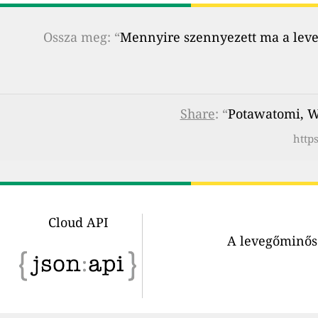
Ossza meg: “
Mennyire szennyezett ma a leveg
Share
: “
Potawatomi, W
http
Cloud API
A levegőminősé