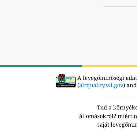
A levegőminőségi adato
(
airquality.wi.gov
) and
Tud a környék
állomásokról?
miért n
saját levegőmi