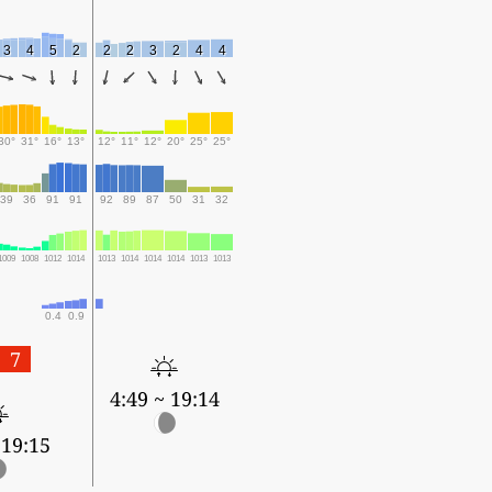
3
4
5
2
2
2
3
2
4
4
30°
31°
16°
13°
12°
11°
12°
20°
25°
25°
39
36
91
91
92
89
87
50
31
32
1009
1008
1012
1014
1013
1014
1014
1014
1013
1013
0.4
0.9
7
4:49 ~ 19:14
 19:15