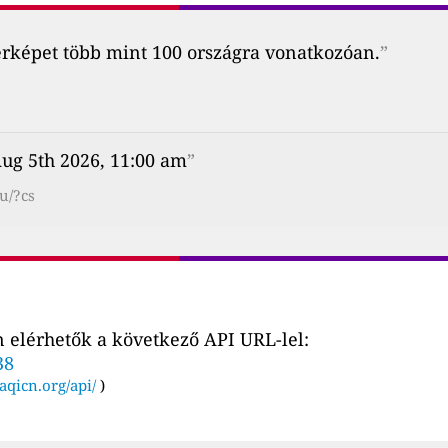
érképet több mint 100 országra vonatkozóan.
”
ug 5th 2026, 11:00 am
”
u/?cs
 elérhetők a következő API URL-lel:
38
aqicn.org/api/
)