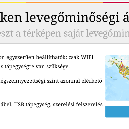
ken levegőminőségi 
szt a térképen saját levegőmi
n egyszerűen beállíthatók: csak WIFI
is tápegységre van szüksége.
 légszennyezettségi szint azonnal elérhető
ábel, USB tápegység, szerelési felszerelés