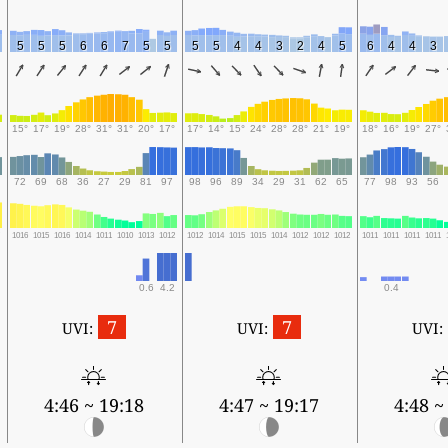
5
5
5
6
6
7
5
5
5
5
4
4
3
2
4
5
6
4
4
3
15°
17°
19°
28°
31°
31°
20°
17°
17°
14°
15°
24°
28°
28°
21°
19°
18°
16°
19°
27°
72
69
68
36
27
29
81
97
98
96
89
34
29
31
62
65
77
98
93
56
7
1016
1015
1016
1014
1011
1010
1013
1012
1012
1014
1015
1015
1014
1012
1012
1012
1011
1011
1011
1011
0.6
4.2
0.4
7
7
UVI:
UVI:
UVI:
4:46 ~ 19:18
4:47 ~ 19:17
4:48 ~