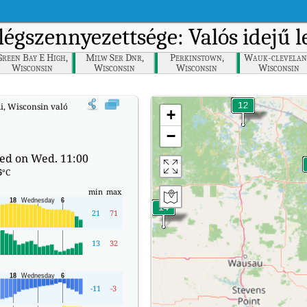
légszennyezettsége: Valós idejű 
Green Bay E High,
Milw Ser Dnr,
Perkinstown,
Wauk-clevelan
Wisconsin
Wisconsin
Wisconsin
Wisconsin
, Wisconsin valós idejű levegőminőségi indexe (AQI).
+
−
ed on Wed. 11:00
6
°C
min
max
21
71
13
32
-11
-3