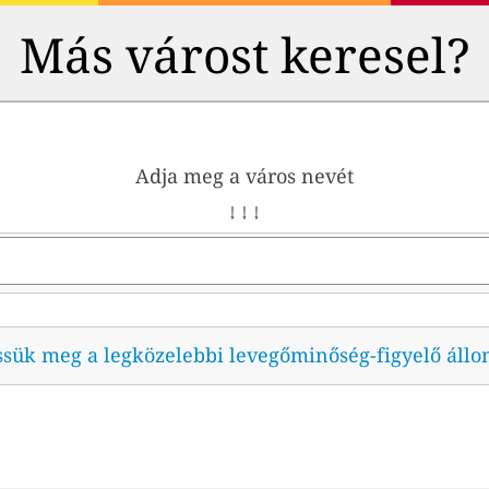
Más várost keresel?
Adja meg a város nevét
↓ ↓ ↓
ssük meg a legközelebbi levegőminőség-figyelő állo