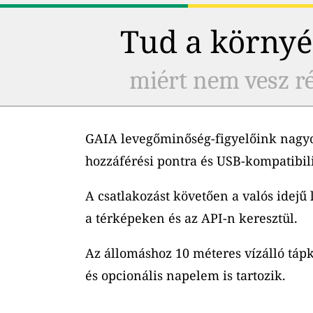
Tud a környé
miért nem vesz ré
GAIA levegőminőség-figyelőink nagyo
hozzáférési pontra és USB-kompatibil
A csatlakozást követően a valós idejű
a térképeken és az API-n keresztül.
Az állomáshoz 10 méteres vízálló tápk
és opcionális napelem is tartozik.