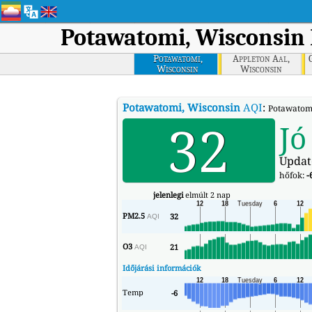
Potawatomi, Wisconsin
Potawatomi,
Appleton Aal,
Wisconsin
Wisconsin
Potawatomi, Wisconsin
AQI
:
Potawatomi
32
Jó
Updat
hőfok:
-
jelenlegi
elmúlt 2 nap
PM2.5
32
AQI
O3
21
AQI
Időjárási információk
Temp
-6