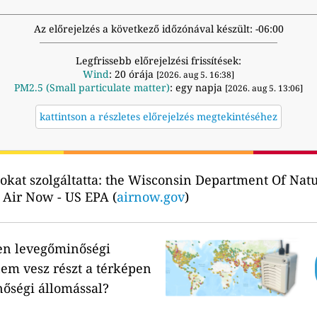
Az előrejelzés a következő időzónával készült: -06:00
Legfrissebb előrejelzési frissítések:
Wind
: 20 órája
[2026. aug 5. 16:38]
PM2.5 (Small particulate matter)
: egy napja
[2026. aug 5. 13:06]
kattintson a részletes előrejelzés megtekintéséhez
kat szolgáltatta:
the Wisconsin Department Of Natu
 Air Now - US EPA (
airnow.gov
)
en levegőminőségi
em vesz részt a térképen
nőségi állomással?