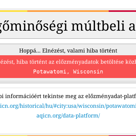
őminőségi múltbeli 
Hoppá... Elnézést, valami hiba történt
ézést, hiba történt az előzményadatok betöltése kö
Potawatomi, Wisconsin
i információért tekintse meg az előzményadat-plat
icn.org/historical/hu/#city:usa/wisconsin/potawatom
aqicn.org/data-platform/