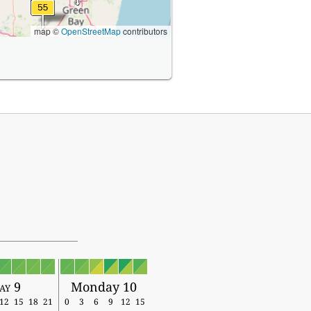
map ©
OpenStreetMap
contributors
ay 9
Monday 10
12
15
18
21
0
3
6
9
12
15