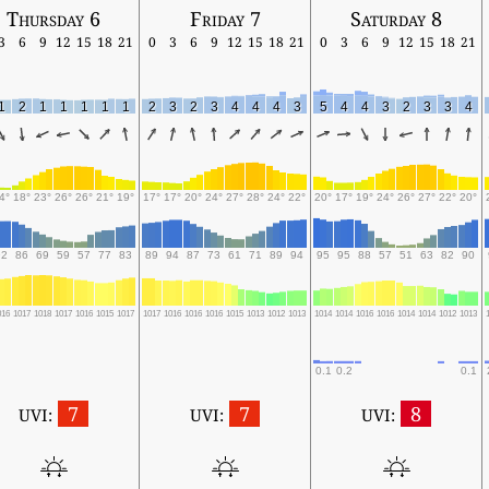
Thursday 6
Friday 7
Saturday 8
3
6
9
12
15
18
21
0
3
6
9
12
15
18
21
0
3
6
9
12
15
18
21
1
2
1
1
1
1
1
2
3
2
3
4
4
4
3
5
4
4
3
2
3
3
4
4°
18°
23°
26°
26°
21°
19°
17°
17°
20°
24°
27°
28°
24°
22°
20°
17°
19°
24°
26°
27°
22°
20°
92
86
69
59
57
77
83
89
94
87
73
61
71
89
94
95
95
88
57
51
63
82
90
016
1017
1018
1017
1016
1015
1017
1017
1016
1016
1016
1015
1013
1012
1013
1014
1014
1016
1016
1014
1014
1012
1013
0.1
0.2
0.1
7
7
8
UVI:
UVI:
UVI: