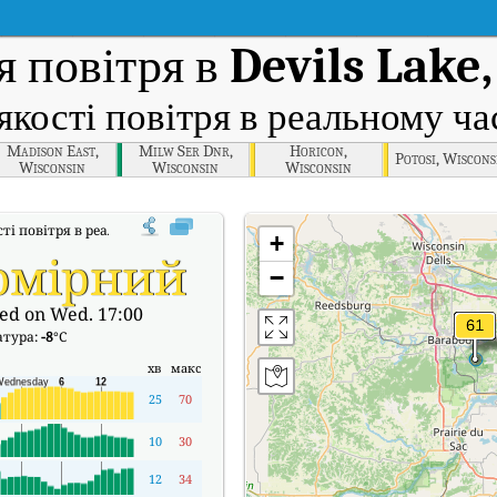
я повітря в
Devils Lake
якості повітря в реальному ча
Madison East,
Milw Ser Dnr,
Horicon,
Potosi, Wiscons
Wisconsin
Wisconsin
Wisconsin
сті повітря в реальному часі (AQI) Devils Lake, Wisconsin.
+
омірний
−
ed on Wed. 17:00
атура:
-8
°C
хв
макс
25
70
10
30
12
34