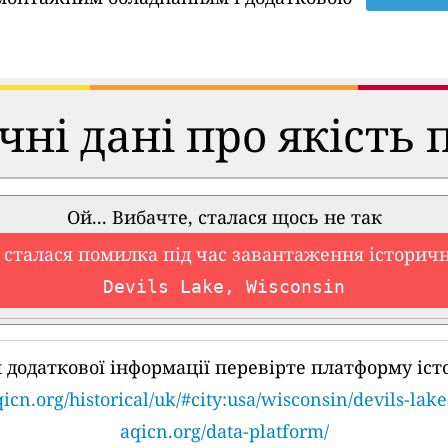
чні дані про якість 
Ой... Вибачте, сталася щось не так
 сталася помилка під час завантаження історич
Devils Lake, Wisconsin
 додаткової інформації перевірте платформу іст
icn.org/historical/uk/#city:usa/wisconsin/devils-lake
aqicn.org/data-platform/