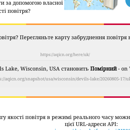
ти за допомогою власної
сті повітря?
овітря? Перегляньте карту забруднення повітря в
https://aqicn.org/here/uk/
ils Lake, Wisconsin, USA становить
Помірний
- on
s://aqicn.org/snapshot/usa/wisconsin/devils-lake/20260805-17/u
ингу якості повітря в режимі реального часу м
цієї URL-адреси API: