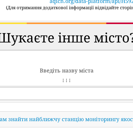
aqicn.org/data-platform/api/H59
(
Для отримання додаткової інформації відвідайте сторін
Шукаєте інше місто
Введіть назву міста
↓ ↓ ↓
нам знайти найближчу станцію моніторингу якос