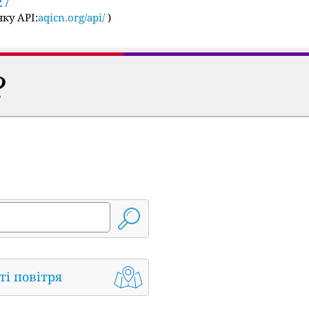
27
ку API:
aqicn.org/api/
)
?
ті повітря