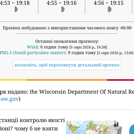
4:53 ~ 19:18
4:55 ~ 19:16
4:56 ~ 19:15
Прогноз побудовано з використанням часового поясу -06:00
Останні оновлення прогнозу:
Wind
: 6 годин тому
[5 серп 2026 р., 16:38]
PM2.5 (Small particulate matter)
: 9 годин тому
[5 серп 2026 р., 13:06
натисніть, щоб переглянути детальний прогноз
тря надано:
the Wisconsin Department Of Natural Re
now.gov
)
станції контролю якості
йоні?
чому б не взяти