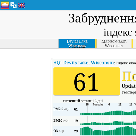
Забрудненн
індекс 
Devils Lake,
Madison-east,
Wisconsin
Wisconsin
AQI
Devils Lake, Wisconsin
:
Індекс яко
61
П
Updat
темпер
поточний
останні 2 дні
PM2.5
61
AQI
PM10
19
AQI
O3
29
AQI