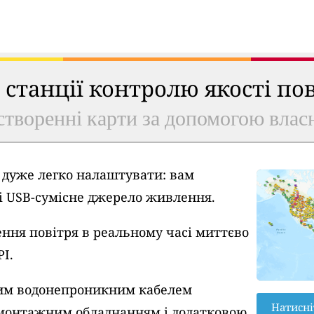
ь станції контролю якості по
створенні карти за допомогою власн
A дуже легко налаштувати: вам
 і USB-сумісне джерело живлення.
ння повітря в реальному часі миттєво
PI.
вим водонепроникним кабелем
Натисні
монтажним обладнанням і додатковою