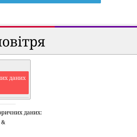
повітря
них даних
оричних даних:
&