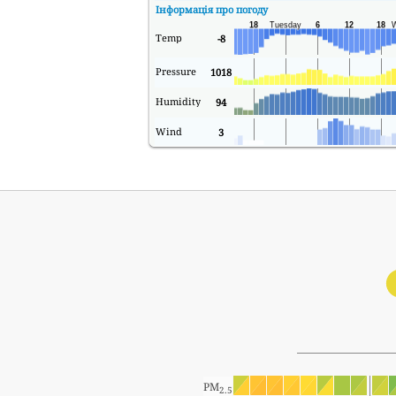
Інформація про погоду
Temp
-8
Pressure
1018
Humidity
94
Wind
3
PM
2.5