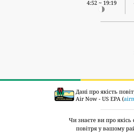
4:52 ~ 19:19
Дані про якість пові
Air Now - US EPA (
air
Чи знаєте ви про якісь 
повітря у вашому ра