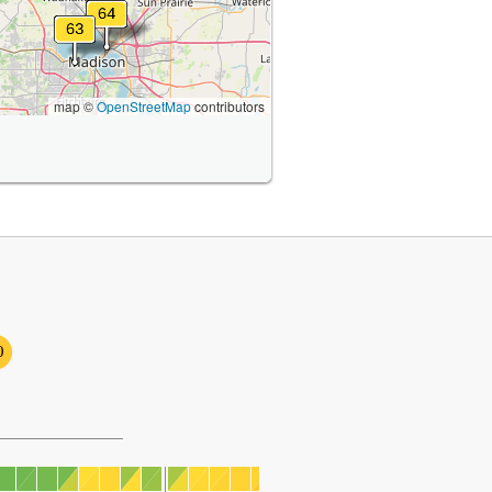
map ©
OpenStreetMap
contributors
0