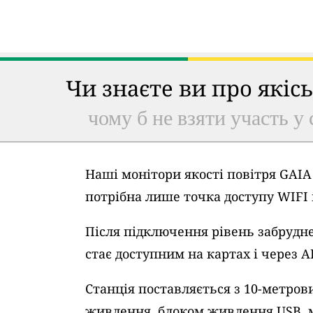
Чи знаєте ви про якіс
чому б не взяти участь у 
Наші монітори якості повітря GAI
потрібна лише точка доступу WIFI
Після підключення рівень забрудне
стає доступним на картах і через A
Станція поставляється з 10-метро
живлення, блоком живлення USB, 