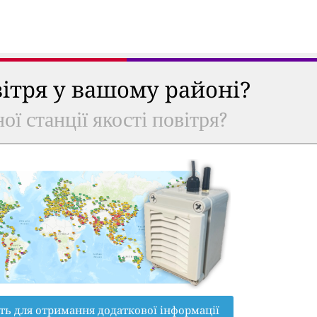
вітря у вашому районі?
ої станції якості повітря?
ть для отримання додаткової інформації