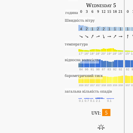
Wednesday 5
0
3
6
9
12
15
18
21
0
година
Швидкість вітру
4
2
1
2
2
1
1
1
1
температура
17°
16°
18°
18°
20°
19°
18°
16°
15°
1
відносна вологість
84
96
91
98
87
83
92
92
92
барометричний тиск
1016
1017
1017
1017
1016
1015
1016
1016
1017
1
загальна кількість опадів
0.1
0.7
0.1
2.1
0.1
5
UVI: