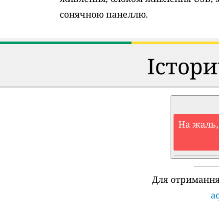
сонячною панеллю.
Істори
На жаль,
Для отримання
aq