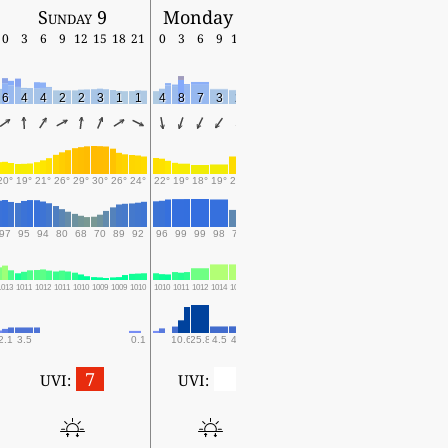
Sunday 9
Monday 10
0
3
6
9
12
15
18
21
0
3
6
9
12
15
6
4
4
2
2
3
1
1
4
8
7
3
2
0
20°
19°
21°
26°
29°
30°
26°
24°
22°
19°
18°
19°
24°
26°
97
95
94
80
68
70
89
92
96
99
99
98
79
69
1013
1011
1012
1011
1010
1009
1009
1010
1010
1011
1012
1014
1014
1013
2.1
3.5
0.1
10.6
25.8
4.5
4.6
0.1
7
0
UVI:
UVI: