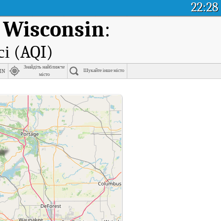
22:28
, Wisconsin
:
сі (AQI)
Знайдіть найближче
in
Шукайте інше місто
місто