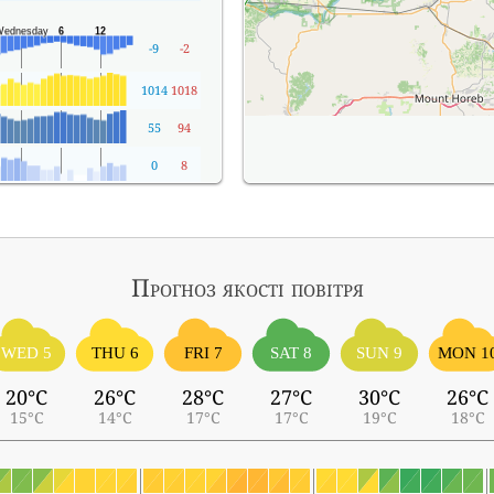
-9
-2
1014
1018
55
94
0
8
Прогноз якості повітря
WED 5
THU 6
FRI 7
SAT 8
SUN 9
MON 1
20°C
26°C
28°C
27°C
30°C
26°C
15°C
14°C
17°C
17°C
19°C
18°C