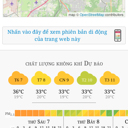
map ©
OpenStreetMap
contributors
Nhấn vào đây để xem phiên bản di động
của trang web này
chất lượng không khí
Dự báo
T6 7
T7 8
CN 9
T2 10
T3 11
36°C
33°C
33°C
33°C
33°C
19°C
20°C
19°C
20°C
20°C
PM
2.5
thứ Sáu 7
thứ Bảy 8
C
0
3
6
9
12
15
18
21
0
3
6
9
12
15
18
21
0
3