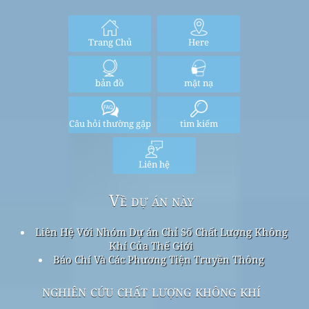
Trang Chủ
Here
bản đồ
mặt nạ
Câu hỏi thường gặp
tìm kiếm
Liên hệ
Về dự án này
Liên Hệ Với Nhóm Dự án Chỉ Số Chất Lượng Không
Khí Của Thế Giới
Báo Chí Và Các Phương Tiện Truyền Thông
nghiên cứu chất lượng không khí