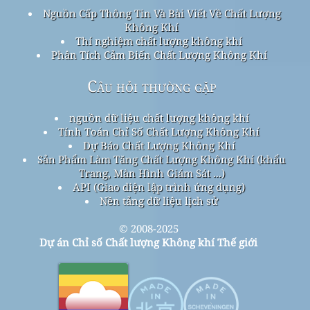
Nguồn Cấp Thông Tin Và Bài Viết Về Chất Lượng
Không Khí
Thí nghiệm chất lượng không khí
Phân Tích Cảm Biến Chất Lượng Không Khí
Câu hỏi thường gặp
nguồn dữ liệu chất lượng không khí
Tính Toán Chỉ Số Chất Lượng Không Khí
Dự Báo Chất Lượng Không Khí
Sản Phẩm Làm Tăng Chất Lượng Không Khí (khẩu
Trang, Màn Hình Giám Sát ...)
API (Giao diện lập trình ứng dụng)
Nền tảng dữ liệu lịch sử
© 2008-2025
Dự án Chỉ số Chất lượng Không khí Thế giới