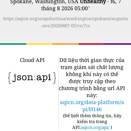
Spokane, Washington, USA
Unhealthy
- t6, 7
tháng 8 2026 05:00
”
https://aqicn.org/snapshot/usa/washington/spokane/augusta
-ave/20260807-05/vn/?cs
Cloud API
Dữ liệu thời gian thực của
trạm giám sát chất lượng
không khí này có thể
được truy cập theo
chương trình bằng url API
này:
aqicn.org/data-platform/a
pi/H146
(
Để biết thêm thông tin, hãy
kiểm tra trang
API:
aqicn.org/api/
)