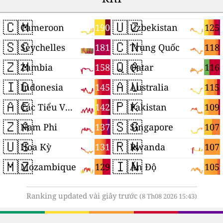
🇨🇲
🇺🇿
190
125
Cameroon
Uzbekistan
🇸🇨
🇨🇳
181
118
Seychelles
Trung Quốc
🇿🇲
🇶🇦
158
116
Zambia
Qatar
🇮🇩
🇦🇺
145
115
Indonesia
Australia
🇦🇪
🇵🇰
142
109
Các Tiểu Vương quốc Ả Rập Thống nhất
Pakistan
🇿🇦
🇸🇬
137
107
Nam Phi
Singapore
🇺🇸
🇷🇼
131
107
Hoa Kỳ
Rwanda
🇲🇿
🇮🇳
129
105
Mozambique
Ấn Độ
Ranking updated vài giây trước
(8 Th08 2026 15:43)