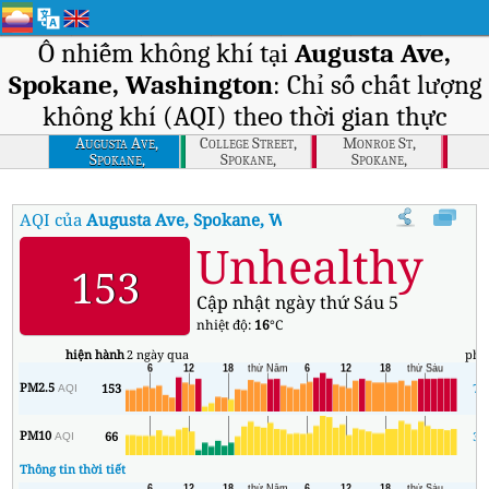
Ô nhiễm không khí tại
Augusta Ave,
Spokane, Washington
: Chỉ số chất lượng
không khí (AQI) theo thời gian thực
Augusta Ave,
College Street,
Monroe St,
Spokane,
Spokane,
Spokane,
Washington
Washington
Washington
AQI của
Augusta Ave, Spokane, Washington
:
Chỉ số chất lượng 
Unhealthy
153
Cập nhật ngày thứ Sáu 5
nhiệt độ:
16
°C
hiện hành
2 ngày qua
phú
PM2.5
153
78
AQI
PM10
66
32
AQI
Thông tin thời tiết