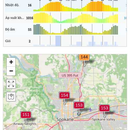
Nhiệt độ.
16
10
Áp suất không khí
1016
101
Độ ẩm
55
12
Gió
2
2
+
−