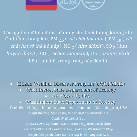
Các nguồn dữ liệu được sử dụng cho Chất lượng không khí,
Ô nhiễm không khí, PM
(
vật chất hạt mịn
), PM
(
vật
2.5
10
chất hạt có thể hô hấp
), NO
(
nitơ điôxít
), SO
(
lưu
2
2
huỳnh đioxit
), CO (
cacbon monoxit
), O
(
ozone
) và dữ
3
liệu Thời tiết trong trang này đến từ:
Citizen Weather Observer Program (CWOP/APRS)
Washington State Department of Ecology
Air Now - US EPA
Washington State Department of Ecology
Ô nhiễm không khí tại Augusta Ave, Spokane, Washington, USA
Augusta Ave, Spokane, Washington overall air
quality index is 153
Augusta Ave, Spokane, Washington PM
(fine particulate
2.5
matter) AQI is 153 - Augusta Ave, Spokane, Washington PM
10
(respirable particulate matter) AQI is 66 - Augusta Ave,