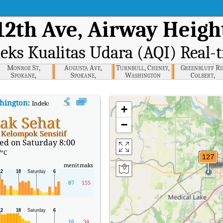
12th Ave, Airway Heigh
eks Kualitas Udara (AQI) Real-
Monroe St,
Augusta Ave,
Turnbull, Cheney,
Greenbluff Rd
Spokane,
Spokane,
Washington
Colbert,
Washington
Washington
Washington
shington
:
Indeks Kualitas Udara (AQI) Real-time W 12th Ave, Airway Heights,
+
ak Sehat
−
Kelompok Sensitif
ed on Saturday 8:00
7
°C
menit
maks
87
155
16
34