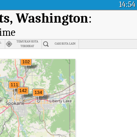
14:54
ts, Washington
:
time
,
TEMUKAN KOTA
CARI KOTA LAIN
TERDEKAT
 Washington.