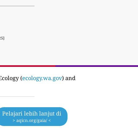
25]
cology (
ecology.wa.gov
) and
Pelajari lebih lanjut di
> aqicn.org/gaia/ <