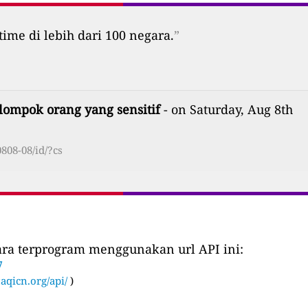
time di lebih dari 100 negara.
”
lompok orang yang sensitif
- on Saturday, Aug 8th
808-08/id/?cs
cara terprogram menggunakan url API ini:
7
:
aqicn.org/api/
)