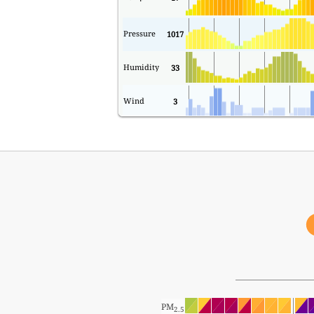
Pressure
1017
Humidity
33
Wind
3
PM
2.5