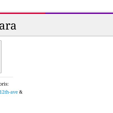
dara
ris:
-12th-ave
&