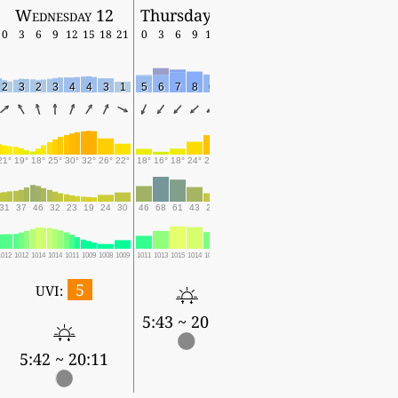
Wednesday 12
Thursday 13
0
3
6
9
12
15
18
21
0
3
6
9
12
15
2
3
2
3
4
4
3
1
5
6
7
8
6
9
21°
19°
18°
25°
30°
32°
26°
22°
18°
16°
18°
24°
29°
29°
31
37
46
32
23
19
24
30
46
68
61
43
28
25
1012
1012
1014
1014
1011
1009
1008
1009
1011
1013
1015
1014
1012
1011
5
UVI:
5:43 ~ 20:10
5:42 ~ 20:11