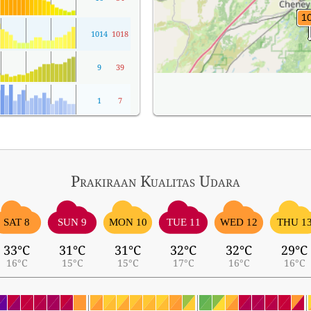
1014
1018
9
39
1
7
Prakiraan Kualitas Udara
SAT 8
SUN 9
MON 10
TUE 11
WED 12
THU 1
33°C
31°C
31°C
32°C
32°C
29°C
16°C
15°C
15°C
17°C
16°C
16°C