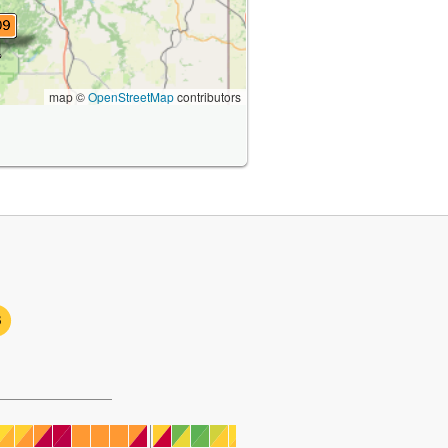
map ©
OpenStreetMap
contributors
3