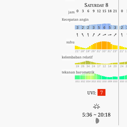
Saturday 8
0
3
6
9
12
15
18
21
0
jam
Kecepatan angin
3
2
2
3
5
6
5
3
2
suhu
21°
18°
19°
26°
31°
33°
31°
23°
21°
1
kelembaban relatif
19
26
34
24
17
12
14
20
24
tekanan barometrik
1011
1012
1014
1013
1012
1010
1009
1010
1010
1
7
UVI:
5:36 ~ 20:18