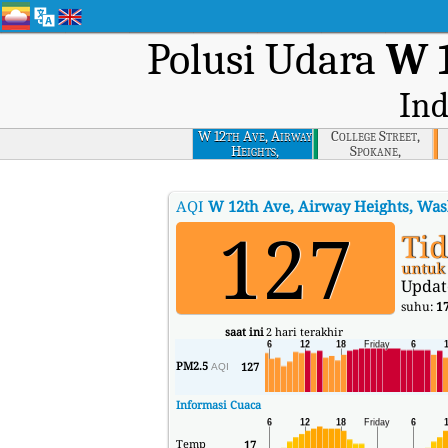
Polusi Udara
W 
Ind
W 12th Ave, Airway
College Street,
Heights,
Spokane,
Washington
Washington
AQI
W 12th Ave, Airway Heights, Wa
127
Tid
untuk 
Updat
suhu:
1
saat ini
2 hari terakhir
PM2.5
127
AQI
Informasi Cuaca
Temp
17