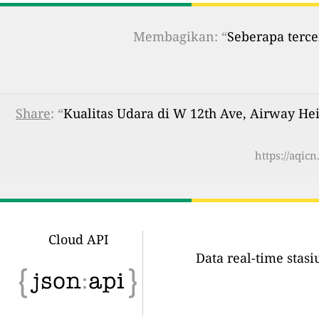
Membagikan: “
Seberapa terce
Share
: “
Kualitas Udara di W 12th Ave, Airway He
https://aqic
Cloud API
Data real-time stas