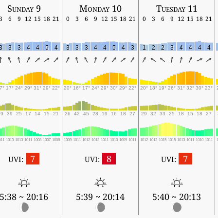
Sunday 9
Monday 10
Tuesday 11
3
6
9
12
15
18
21
0
3
6
9
12
15
18
21
0
3
6
9
12
15
18
21
3
3
3
4
4
5
4
3
3
3
4
4
5
4
3
1
2
2
3
4
4
4
4
7°
17°
24°
29°
31°
29°
22°
20°
16°
17°
24°
29°
30°
29°
22°
20°
18°
19°
26°
31°
32°
30°
23°
29
39
25
17
14
15
21
26
42
45
28
19
16
18
27
29
32
33
25
18
15
18
27
011
1013
1013
1011
1008
1007
1008
1009
1011
1012
1013
1011
1010
1009
1011
1012
1013
1015
1015
1013
1011
1010
1011
7
8
7
UVI:
UVI:
UVI:
5:38 ~ 20:16
5:39 ~ 20:14
5:40 ~ 20:13