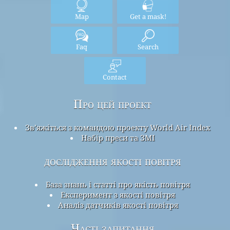
Map
Get a mask!
Faq
Search
Contact
Про цей проект
Зв’яжіться з командою проекту World Air Index
Набір преси та ЗМІ
дослідження якості повітря
База знань і статті про якість повітря
Експеримент з якості повітря
Аналіз датчиків якості повітря
Часті запитання