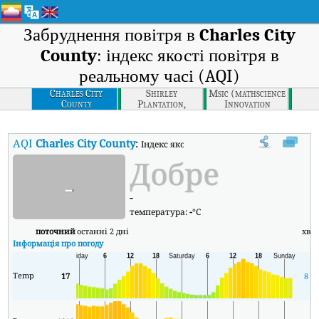
Забруднення повітря в
Charles City
County
: індекс якості повітря в
реальному часі (AQI)
Charles City
Shirley
Msic (mathscience
County
Plantation,
Innovation
Richmond
Center), Richmond
AQI
Charles City County
:
Індекс якості повітря в реальному часі (AQ
Добре
-
-
температура:
-
°C
поточний
останні 2 дні
хв
Інформація про погоду
Temp
17
8