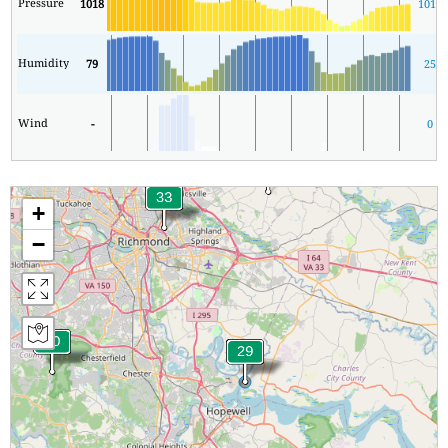
Pressure
1018
1015
Humidity
79
25
Wind
-
0
+
−