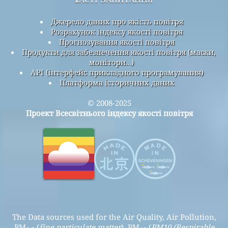
Джерело даних про якість повітря
Розрахунок індексу якості повітря
Прогнозування якості повітря
Продукти для забезпечення якості повітря (маски,
монітори…)
API (інтерфейс прикладного програмування)
Платформа історичних даних
© 2008-2025
Проект Всесвітнього індексу якості повітря
The Data sources used for the Air Quality, Air Pollution,
PM
(
fine particulate matter
), PM
(
PM10 (Respirable