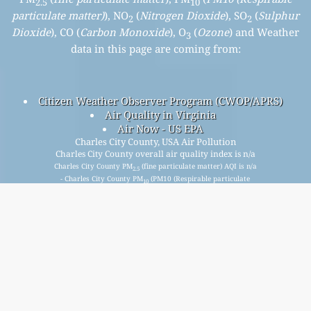
2.5
10
particulate matter)
), NO
(
Nitrogen Dioxide
), SO
(
Sulphur
2
2
Dioxide
), CO (
Carbon Monoxide
), O
(
Ozone
) and Weather
3
data in this page are coming from:
Citizen Weather Observer Program (CWOP/APRS)
Air Quality in Virginia
Air Now - US EPA
Charles City County, USA Air Pollution
Charles City County overall air quality index is n/a
Charles City County PM
(fine particulate matter) AQI is n/a
2.5
- Charles City County PM
(PM10 (Respirable particulate
10
matter)) AQI is n/a - Charles City County NO
(Nitrogen
2
Dioxide) AQI is n/a - Charles City County SO
(Sulphur
2
Dioxide) AQI is n/a - Charles City County O
(Ozone) AQI is n/a
3
- Charles City County CO (Carbon Monoxide) AQI is n/a -
Підпишіться на наш безкоштовний щомісячний
список розсилки та отримуйте сповіщення, коли
будуть доступні нові статті.