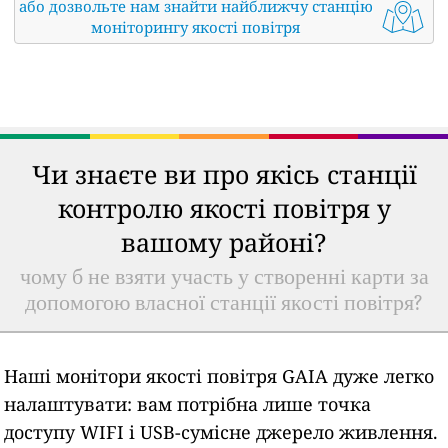
або дозвольте нам знайти найближчу станцію
моніторингу якості повітря
Чи знаєте ви про якісь станції
контролю якості повітря у
вашому районі?
чому б не взяти участь у створенні карти за
допомогою власної станції якості повітря?
Наші монітори якості повітря GAIA дуже легко
налаштувати: вам потрібна лише точка
доступу WIFI і USB-сумісне джерело живлення.