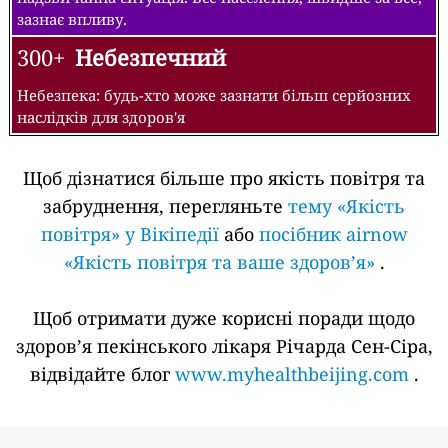
зазнає впливу.
300+
Небезпечний
Небезпека: будь-хто може зазнати більш серйозних
наслідків для здоров'я
Щоб дізнатися більше про якість повітря та
забруднення, перегляньте
тему «Якість
повітря» у Вікіпедії
або
посібник airnow
«Якість повітря та ваше здоров’я»
.
Щоб отримати дуже корисні поради щодо
здоров’я пекінського лікаря Річарда Сен-Сіра,
відвідайте блог
www.myhealthbeijing.com
.