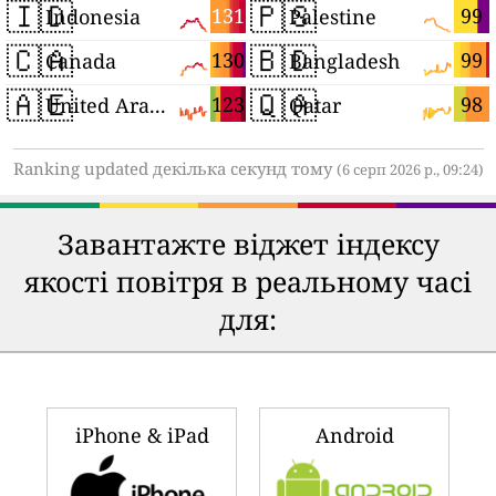
🇮🇩
🇵🇸
131
99
Indonesia
Palestine
🇨🇦
🇧🇩
130
99
Canada
Bangladesh
🇦🇪
🇶🇦
123
98
United Arab Emirates
Qatar
Ranking updated декілька секунд тому
(6 серп 2026 р., 09:24)
Завантажте віджет індексу
якості повітря в реальному часі
для:
iPhone & iPad
Android