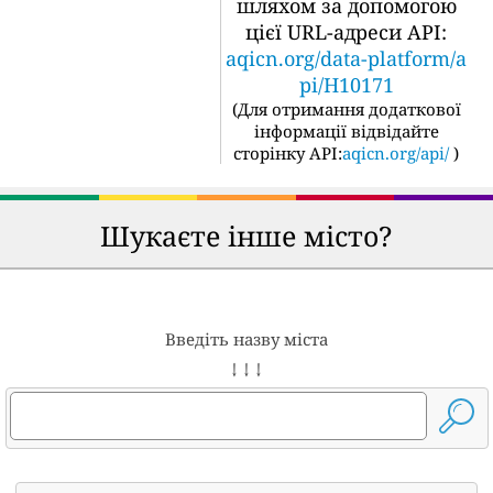
шляхом за допомогою
цієї URL-адреси API:
aqicn.org/data-platform/a
pi/H10171
(
Для отримання додаткової
інформації відвідайте
сторінку API:
aqicn.org/api/
)
Шукаєте інше місто?
Введіть назву міста
↓ ↓ ↓