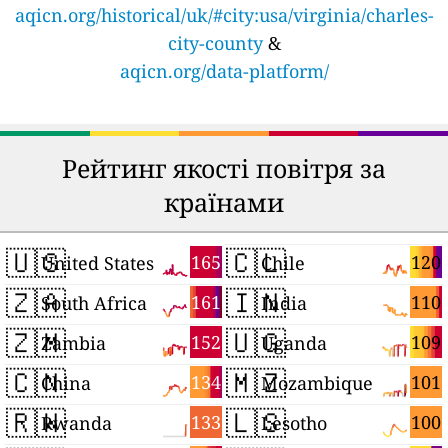
aqicn.org/historical/uk/#city:usa/virginia/charles-
city-county
&
aqicn.org/data-platform/
Рейтинг якості повітря за
країнами
🇺🇸
🇨🇱
165
120
United States
Chile
🇿🇦
🇮🇳
161
110
South Africa
India
🇿🇲
🇺🇬
152
109
Zambia
Uganda
🇨🇳
🇲🇿
134
101
China
Mozambique
🇷🇼
🇱🇸
133
100
Rwanda
Lesotho