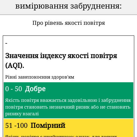
вимірювання забруднення:
Про рівень якості повітря
-
Значення індексу якості повітря
(AQI).
Рівні занепокоєння здоров'ям
0 - 50
Добре
Якість повітря вважається задовільною і забруднення
повітря становить незначний ризик або не становить
ризику взагалі
51 -100
Помірний
Якість повітря є прийнятною; однак, для деяких