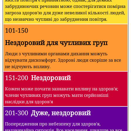
забруднюючих речовин може спостерігатися помірна
загроза здоров'ю для дуже невеликої кількості людей,
що незвично чутливі до забруднення повітря.
101-150
Нездоровий для чутливих груп
Люди з чутливими органами дихання можуть
відчувати дискомфорт. Здорові люди скоріше за все
не відчують впливу.
151-200
Нездоровий
Кожен може почати зазнавати впливу на здоров'я;
члени чутливих груп можуть мати серйозніші
наслідки для здоров'я
201-300
Дуже, нездоровий
Попередження про небезпеку для здоров'я,
надзвичайна ситуація. Все населення, швидше за все,