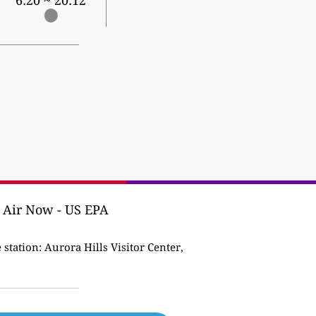
6:20 ~ 20:12
d Air Now - US EPA
station:
Aurora Hills Visitor Center,