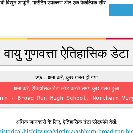
ी विद्युत आपूर्ति, माउंटिंग उपकरण और एक वैकल्पिक सौर
वायु गुणवत्ता ऐतिहासिक डेटा
उफ़... क्षमा करें, कुछ ग़लत हो गया
क्षमा करें, ऐतिहासिक डेटा लोड करते समय कुछ ग़लत हुआ
urn - Broad Run High School, Northern Vir
अधिक जानकारी के लिए, ऐतिहासिक डेटा प्लेटफ़ॉर्म देखें:
historical/hi/#city:usa/virginia/ashburn-broad-run-hi