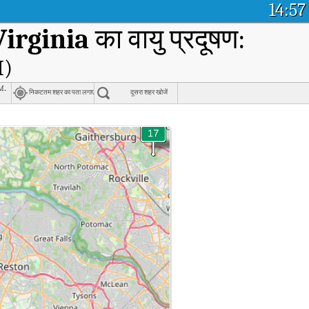
14:57
irginia
का वायु प्रदूषण:
I)
m.
निकटतम शहर का पता लगाएं
दूसरा शहर खोजें
g
का वास्तविक समय वायु गुणवत्ता सूचकांक (AQI)।