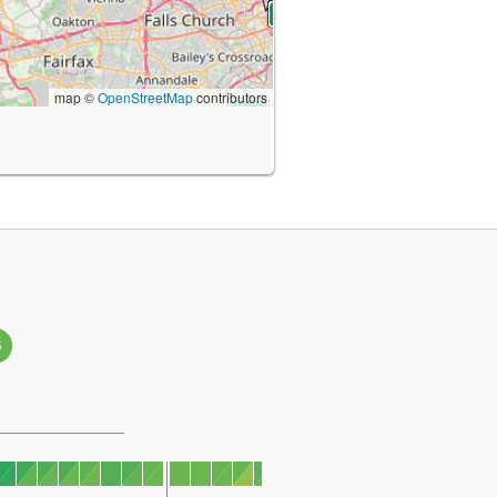
map ©
OpenStreetMap
contributors
3