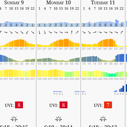
Sunday 9
Monday 10
Tuesday 11
4
7
10
13
16
19
22
1
4
7
10
13
16
19
22
1
4
7
10
13
16
19
22
2
3
5
4
4
2
1
1
1
2
3
3
2
1
2
2
3
2
5
6
4
6
3
1°
24°
30°
33°
34°
27°
24°
23°
22°
24°
30°
34°
35°
29°
26°
25°
24°
25°
30°
34°
35°
23°
20°
90
77
56
38
32
49
52
53
58
59
45
38
35
53
63
70
74
74
53
39
35
82
97
016
1017
1017
1016
1015
1015
1017
1016
1016
1017
1018
1016
1013
1014
1015
1015
1014
1015
1015
1013
1010
1013
1014
0.1
0.1
0.1
0.1
0.4
4.9
1
8
8
7
UVI:
UVI:
UVI: