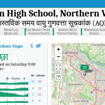
 High School, Northern V
ास्तविक समय वायु गुणवत्ता सूचकांक (AQ
Rockville,
Lee District Park -
Aurora Hills
Widewater Ele
Maryland
Fairfax County,
Visitor Center,
School -
Northern Virginia
Northern Virginia
Widewater,
Fredericksbur
rthern Virginia
का AQI
:
Ashburn - Broad Run High School, Northern Virginia 
+
्छा
−
ed on Saturday 9:00
0
°C
मिन
अधिकतम
12
43
6
23
1
22
0
8