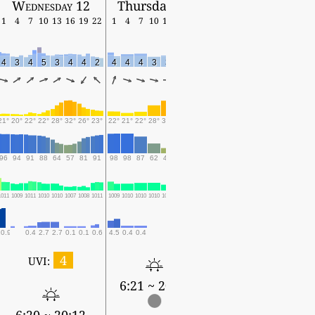
Wednesday 12
Thursday 13
1
4
7
10
13
16
19
22
1
4
7
10
13
16
19
4
3
4
5
3
4
4
2
4
4
4
3
3
2
4
21°
20°
22°
22°
28°
32°
26°
23°
22°
21°
22°
28°
31°
33°
24°
96
94
91
88
64
57
81
91
98
98
87
62
45
42
92
1011
1009
1011
1010
1010
1007
1008
1011
1009
1010
1010
1010
1009
1006
1007
0.9
0.4
2.7
2.7
0.1
0.1
0.6
4.5
0.4
0.4
2.8
4
UVI:
6:21 ~ 20:10