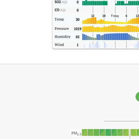
SO2
0
AQI
CO
0
AQI
Temp
30
Pressure
1019
Humidity
65
Wind
1
PM
2.5