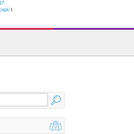
37
/api/
)