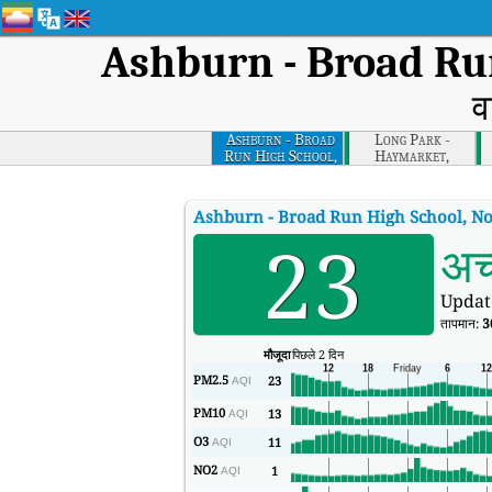
Ashburn - Broad Run
व
Ashburn - Broad
Long Park -
Run High School,
Haymarket,
Northern Virginia
Northern Virginia
Ashburn - Broad Run High School, No
23
अच
Updat
तापमान:
3
मौजूदा
पिछले 2 दिन
PM2.5
23
AQI
PM10
13
AQI
O3
11
AQI
NO2
1
AQI