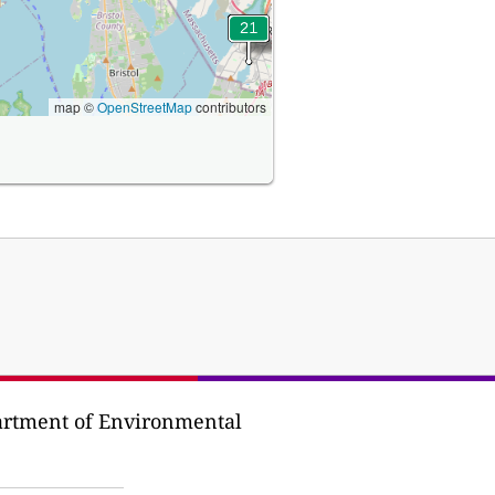
map ©
OpenStreetMap
contributors
partment of Environmental