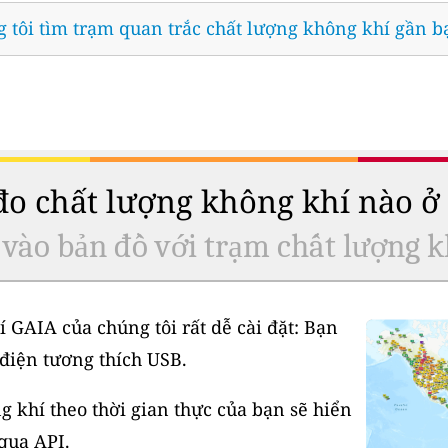
 tôi tìm trạm quan trắc chất lượng không khí gần b
 đo chất lượng không khí nào 
 vào bản đồ với trạm chất lượng k
í GAIA của chúng tôi rất dễ cài đặt: Bạn
điện tương thích USB.
 khí theo thời gian thực của bạn sẽ hiển
 qua API.