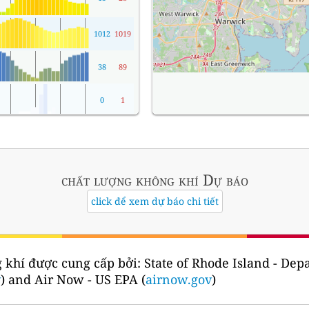
1012
1019
38
89
0
1
chất lượng không khí
Dự báo
click để xem dự báo chi tiết
 khí được cung cấp bởi:
State of Rhode Island - De
v
) and Air Now - US EPA (
airnow.gov
)