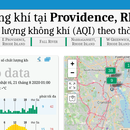
g khí tại
Providence, R
t lượng không khí (AQI) theo thờ
E Providence,
Narragansett,
W Greenwich,
Fall River
Rhode Island
Rhode Island
Rhode Island
 số chất lượng không khí (AQI) thời gian thực Providence, Rhode Island
+
 data
−
nhật t6, 21 tháng 8 2020 01:00
:
-
°C
phút
tối đa
9
42
15
28