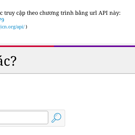
c truy cập theo chương trình bằng url API này:
79
icn.org/api/
)
ác?