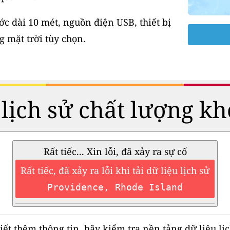
 dài 10 mét, nguồn điện USB, thiết bị
 mặt trời tùy chọn.
 lịch sử chất lượng kh
Rất tiếc... Xin lỗi, đã xảy ra sự cố
Rất tiếc, đã xảy ra lỗi khi tải dữ liệu lịch sử
Providence, Rhode Island
iết thêm thông tin, hãy kiểm tra nền tảng dữ liệu lịc