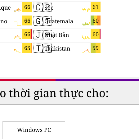
🇨🇿
🇳🇿
66
61
ique
Séc
New Zeal
🇬🇹
🇭🇳
66
60
ino
Guatemala
Honduras
🇯🇵
🇪🇨
66
60
Nhật Bản
Ecuador
🇹🇯
🇲🇲
65
59
Tajikistan
o thời gian thực cho:
Windows PC