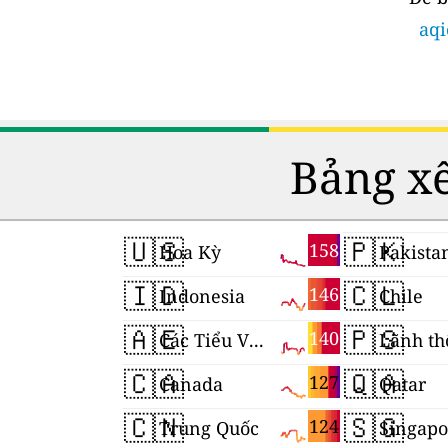
aqi
Bảng xế
🇺🇸
🇵🇰
158
Hoa Kỳ
Pakista
🇮🇩
🇨🇱
146
Indonesia
Chile
🇦🇪
🇵🇸
140
Các Tiểu Vương quốc Ả Rập Thống nhất
🇨🇦
🇶🇦
127
Canada
Qatar
🇨🇳
🇸🇬
124
Trung Quốc
Singapo