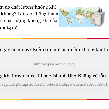
rạm đo chất lượng không khí
n không?
Tại sao không tham
ạm chất lượng không khí của
êng bạn?
gày hôm nay? Kiểm tra mức ô nhiễm không khí trong
https://aqicn.org/here/vn/
g khí Providence, Rhode Island, USA
Không có sẵn
-
://aqicn.org/snapshot/usa/rhode-island/providence/20200821-01/