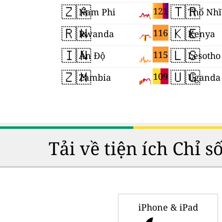
🇿🇦
🇹🇷
121
Nam Phi
Thổ Nhĩ
🇷🇼
🇰🇪
116
Rwanda
Kenya
🇮🇳
🇱🇸
115
Ấn Độ
Lesotho
🇿🇲
🇺🇬
109
Zambia
Uganda
Tải về tiện ích Chỉ 
iPhone & iPad