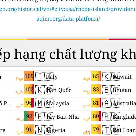
cn.org/historical/vn/#city:usa/rhode-island/providen
aqicn.org/data-platform/
p hạng chất lượng k
🇮🇹
🇰🇼
109
85
n
Italy
Kuwait
🇰🇷
🇧🇹
102
83
Hàn Quốc
Bhutan
🇲🇾
🇦🇺
96
81
Lãnh thổ Palestine
Malaysia
Australi
🇪🇸
🇧🇩
92
80
Tây Ban Nha
Banglad
🇳🇬
🇹🇼
91
79
re
Nigeria
Đài Loan