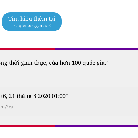
Tìm hiểu thêm tại
> aqicn.org/gaia/ <
 thời gian thực, của hơn 100 quốc gia.
”
 t6, 21 tháng 8 2020 01:00
”
vn/?cs