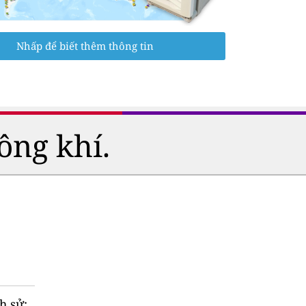
Nhấp để biết thêm thông tin
ông khí.
h sử: