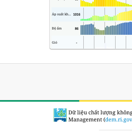
Áp suất không khí
1016
Độ ẩm
86
Gió
-
Dữ liệu chất lượng không
Management (
dem.ri.go