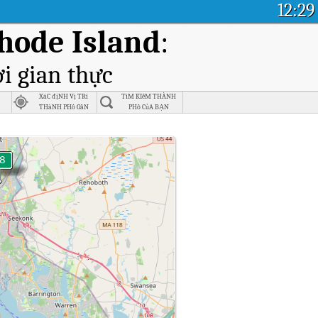
12:29
hode Island
:
i gian thực
XáC địNH Vị TRí
TìM KIếM THÀNH
THàNH PHố GầN
PHố CủA BẠN
NHấT