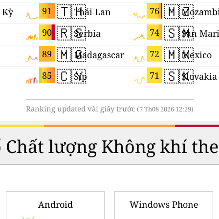
🇹🇭
🇲🇿
91
76
 Kỳ
Thái Lan
Mozamb
🇷🇸
🇸🇲
90
74
Serbia
San Mar
🇲🇬
🇲🇽
89
72
Madagascar
Mexico
🇨🇾
🇸🇰
85
71
Síp
Slovakia
Ranking updated vài giây trước
(7 Th08 2026 12:29)
số Chất lượng Không khí the
Android
Windows Phone