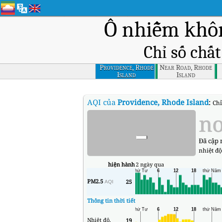
Ô nhiễm khôn
Chỉ số chấ
Providence, Rhode
Near Road, Rhode
Island
Island
AQI của
Providence, Rhode Island
:
Chỉ
-
no
Đã cập 
nhiệt độ
hiện hành
2 ngày qua
PM2.5
25
AQI
Thông tin thời tiết
Nhiệt độ.
19