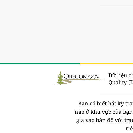
Dữ liệu c
Quality (
Bạn có biết bất kỳ t
nào ở khu vực của bạ
gia vào bản đồ với tr
ri