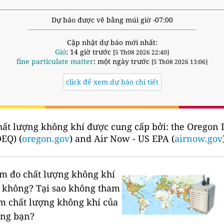
Dự báo được vẽ bằng múi giờ -07:00
Cập nhật dự báo mới nhất:
Gió
: 14 giờ trước
[5 Th08 2026 22:40]
fine particulate matter
: một ngày trước
[5 Th08 2026 13:06]
click để xem dự báo chi tiết
hất lượng không khí được cung cấp bởi:
the Oregon 
DEQ) (
oregon.gov
) and Air Now - US EPA (
airnow.gov
rạm đo chất lượng không khí
n không?
Tại sao không tham
ạm chất lượng không khí của
êng bạn?