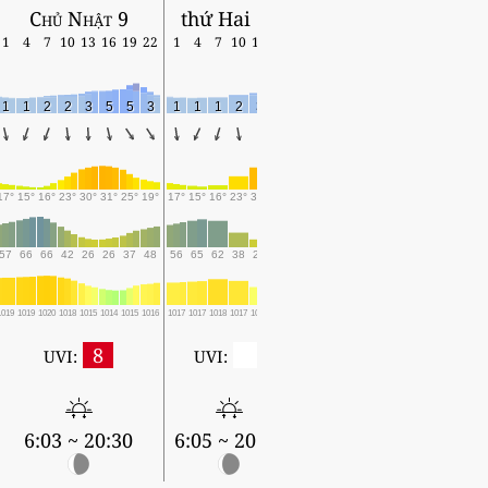
Chủ Nhật 9
thứ Hai 10
1
4
7
10
13
16
19
22
1
4
7
10
13
16
1
1
2
2
3
5
5
3
1
1
1
2
3
5
17°
15°
16°
23°
30°
31°
25°
19°
17°
15°
16°
23°
30°
31°
57
66
66
42
26
26
37
48
56
65
62
38
25
24
1019
1019
1020
1018
1015
1014
1015
1016
1017
1017
1018
1017
1015
1013
8
0
UVI:
UVI:
6:03 ~ 20:30
6:05 ~ 20:29