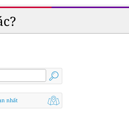
ác?
ạn nhất