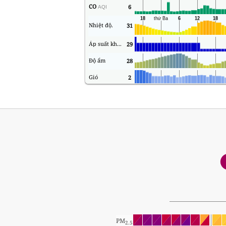
CO
6
AQI
Nhiệt độ.
31
Áp suất không khí
29
Độ ẩm
28
Gió
2
PM
2.5