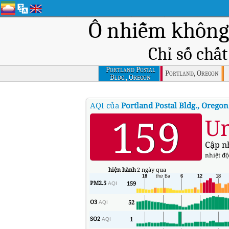
Ô nhiễm không 
Chỉ số chấ
Portland Postal
Portland, Oregon
Bldg., Oregon
AQI của
Portland Postal Bldg., Oregon
159
Un
Cập n
nhiệt độ
hiện hành
2 ngày qua
PM2.5
159
AQI
O3
52
AQI
SO2
1
AQI