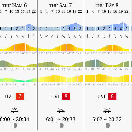
thứ Năm 6
thứ Sáu 7
thứ Bảy 8
4
7
10
13
16
19
22
1
4
7
10
13
16
19
22
1
4
7
10
13
16
19
22
1
1
1
2
1
4
2
1
1
1
1
2
4
5
3
1
1
1
2
3
6
6
3
9°
20°
28°
33°
36°
30°
24°
21°
18°
19°
27°
32°
34°
27°
22°
19°
17°
18°
25°
31°
31°
24°
19°
54
50
33
21
16
23
31
37
45
44
27
17
14
30
41
51
61
59
37
22
22
37
49
013
1014
1014
1012
1010
1011
1014
1015
1017
1018
1018
1017
1015
1016
1018
1019
1019
1020
1019
1017
1016
1017
1018
7
8
8
UVI:
UVI:
UVI:
6:00 ~ 20:34
6:01 ~ 20:33
6:02 ~ 20:32