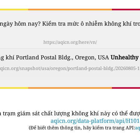
gày hôm nay? Kiểm tra mức ô nhiễm không khí trong
https://aqicn.org/here/vn/
g khí Portland Postal Bldg., Oregon, USA
Unhealthy
/aqicn.org/snapshot/usa/oregon/portland-postal-bldg./20260805-1
a trạm giám sát chất lượng không khí này có thể đượ
aqicn.org/data-platform/api/H10
(
Để biết thêm thông tin, hãy kiểm tra trang API:
aq