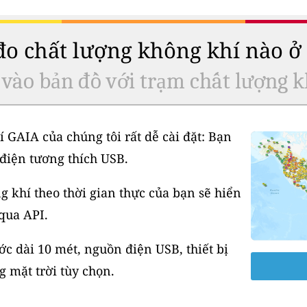
 đo chất lượng không khí nào 
 vào bản đồ với trạm chất lượng k
í GAIA của chúng tôi rất dễ cài đặt: Bạn
điện tương thích USB.
 khí theo thời gian thực của bạn sẽ hiển
 qua API.
 dài 10 mét, nguồn điện USB, thiết bị
 mặt trời tùy chọn.