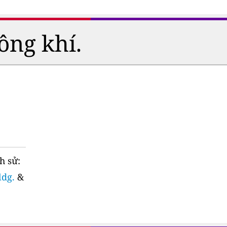
ông khí.
h sử:
ldg.
&