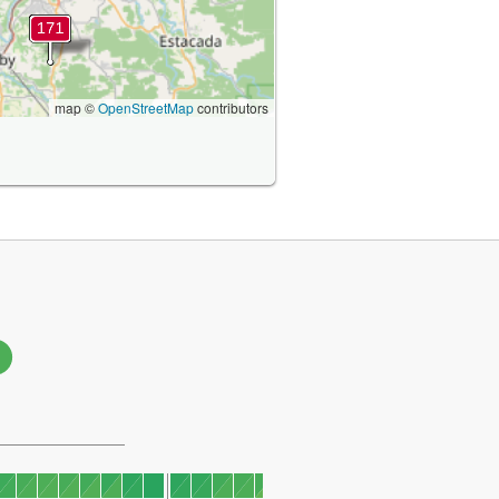
map ©
OpenStreetMap
contributors