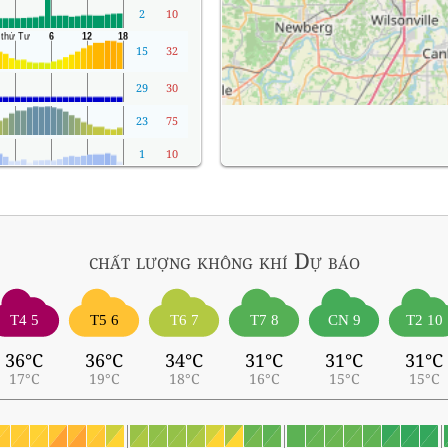
2
10
15
32
29
30
23
75
1
10
chất lượng không khí
Dự báo
T4 5
T5 6
T6 7
T7 8
CN 9
T2 10
36°C
36°C
34°C
31°C
31°C
31°C
17°C
19°C
18°C
16°C
15°C
15°C