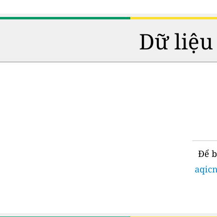
Dữ liệu
Để b
aqicn