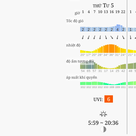
thứ Tư 5
1
4
7
10
13
16
19
22
1
giờ
Tốc độ gió
2
2
2
2
2
2
4
2
1
nhiệt độ
20°
17°
20°
28°
34°
36°
31°
24°
21°
1
độ ẩm tương đối
54
65
57
31
17
14
25
42
48
áp suất khí quyển
1012
1012
1013
1012
1010
1009
1009
1011
1013
1
6
UVI:
5:59 ~ 20:36