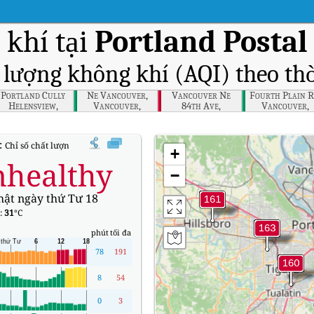
khí tại
Portland Postal
t lượng không khí (AQI) theo thờ
Portland Cully
Ne Vancouver,
Vancouver Ne
Fourth Plain R
Helensview,
Vancouver,
84th Ave,
Vancouver,
Oregon
Washington
Washington
Washington
:
Chỉ số chất lượng không khí (AQI) thời gian thực Portland Postal Bldg., Orego
+
healthy
−
hật ngày thứ Tư 18
:
31
°C
phút
tối đa
78
191
8
54
0
3