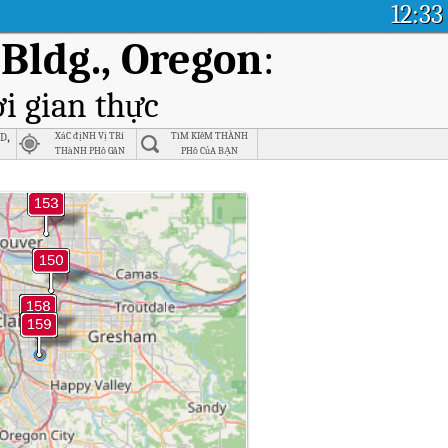
12:33
 Bldg., Oregon
:
i gian thực
d,
XáC địNH Vị TRí
TìM KIếM THÀNH
THàNH PHố GầN
PHố CủA BẠN
NHấT
n