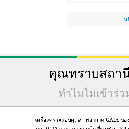
หร
คุณทราบสถานี
ทำไมไม่เข้าร่
เครื่องตรวจสอบคุณภาพอากาศ GAIA ของเราต
งาน WiFi และแหล่งจ่ายไฟที่รองรับ USB เท