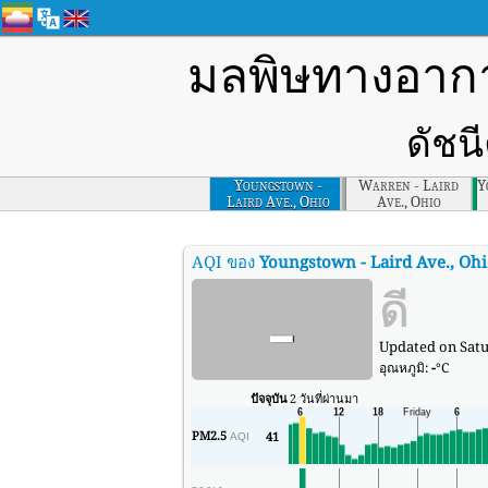
มลพิษทางอา
ดัชน
Youngstown -
Warren - Laird
Y
Laird Ave., Ohio
Ave., Ohio
AQI ของ
Youngstown - Laird Ave., Oh
-
ดี
Updated on Satur
อุณหภูมิ:
-
°C
ปัจจุบัน
2 วันที่ผ่านมา
PM2.5
41
AQI