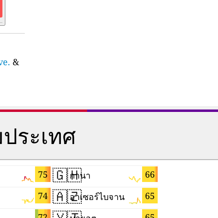
ve.
&
มประเทศ
🇬🇭
🇲🇪
75
66
กานา
มอนเตเนโ
🇦🇿
🇪🇸
74
65
อาเซอร์ไบจาน
สเปน
🇾🇹
🇹🇼
72
65