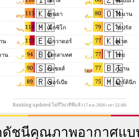
อิตาลี
ซิมบับเว
🇰🇪
🇴🇲
115
80
เคนยา
โอมาน
🇲🇽
🇨🇾
114
79
เม็กซิโก
ไซปรัส
🇪🇨
🇰🇼
113
77
ถาน
เอกวาดอร์
คูเวต
🇧🇩
🇹🇭
94
77
สถาน
บังกลาเทศ
ไทย
🇸🇨
🇧🇹
90
77
เซเชลส์
ภูฏาน
🇷🇸
🇲🇶
89
75
เซอร์เบีย
มาร์ตินีก
Ranking updated ไม่กี่วินาทีที่แล้ว
(7 ส.ค. 2026 เวลา 22:40)
ตดัชนีคุณภาพอากาศแบบ