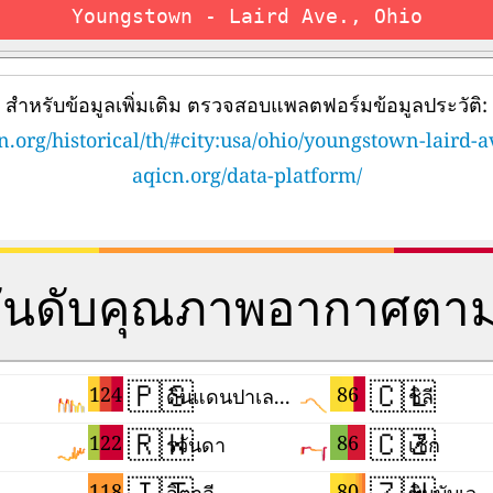
Youngstown - Laird Ave., Ohio
สำหรับข้อมูลเพิ่มเติม ตรวจสอบแพลตฟอร์มข้อมูลประวัติ:
n.org/historical/th/#city:usa/ohio/youngstown-laird-a
aqicn.org/data-platform/
อันดับคุณภาพอากาศตา
🇵🇸
🇨🇱
124
86
ดินแดนปาเลสไตน์
ชิลี
🇷🇼
🇨🇿
122
86
รวันดา
เช็ก
🇮🇹
🇿🇼
118
80