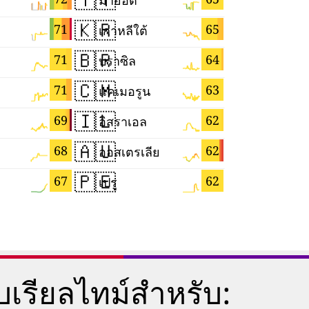
มายอต
ไต้หวัน
🇰🇷
🇲🇬
71
65
เกาหลีใต้
มาดากัสกา
🇧🇷
🇸🇬
71
64
บราซิล
สิงคโปร์
🇨🇲
🇱🇰
71
63
แคเมอรูน
ศรีลังกา
🇮🇱
🇭🇺
69
62
อิสราเอล
ฮังการี
🇦🇺
🇸🇲
68
62
ออสเตรเลีย
ซานมาริโ
🇵🇪
🇯🇵
67
62
เปรู
ญี่ปุ่น
เรียลไทม์สำหรับ: