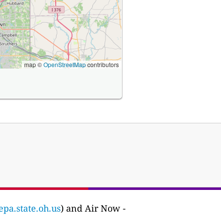
map ©
OpenStreetMap
contributors
epa.state.oh.us
) and Air Now -