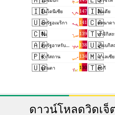
โมซัมบิก
เลโซโท
🇮🇩
🇮🇳
147
อินโดนีเซีย
อินเดีย
🇺🇸
🇨🇦
141
สหรัฐอเมริกา
แคนาดา
🇨🇳
🇹🇯
139
จีน
ทาจิกิส
🇦🇪
🇺🇿
138
สหรัฐอาหรับเอมิเรตส์
อุซเบกิ
🇵🇰
🇲🇾
134
ปากีสถาน
มาเลเซีย
🇺🇬
🇹🇷
130
ยูกันดา
ตุรกี
ดาวน์โหลดวิดเจ็