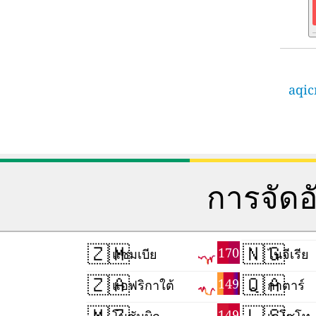
aqic
การจัด
🇿🇲
🇳🇬
170
แซมเบีย
ไนจีเรีย
🇿🇦
🇶🇦
149
แอฟริกาใต้
กาตาร์
🇲🇿
🇱🇸
149