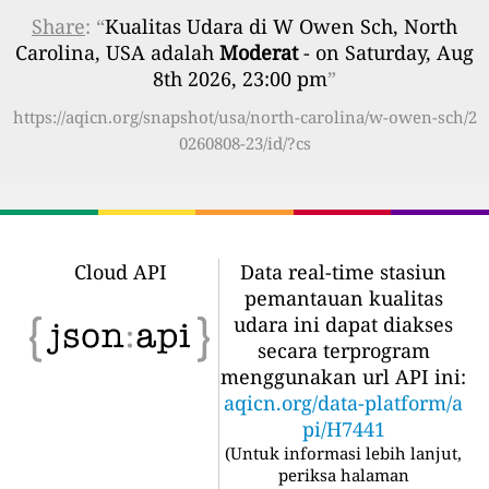
Share
: “
Kualitas Udara di W Owen Sch, North
Carolina, USA adalah
Moderat
- on Saturday, Aug
8th 2026, 23:00 pm
”
https://aqicn.org/snapshot/usa/north-carolina/w-owen-sch/2
0260808-23/id/?cs
Cloud API
Data real-time stasiun
pemantauan kualitas
udara ini dapat diakses
secara terprogram
menggunakan url API ini:
aqicn.org/data-platform/a
pi/H7441
(
Untuk informasi lebih lanjut,
periksa halaman