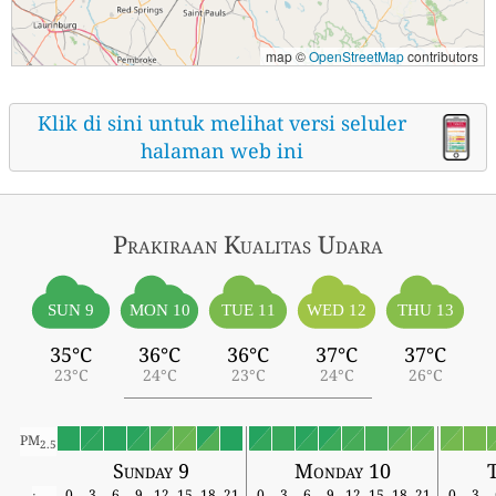
map ©
OpenStreetMap
contributors
Klik di sini untuk melihat versi seluler
halaman web ini
Prakiraan Kualitas Udara
SUN 9
MON 10
TUE 11
WED 12
THU 13
35°C
36°C
36°C
37°C
37°C
23°C
24°C
23°C
24°C
26°C
PM
2.5
Sunday 9
Monday 10
T
0
3
6
9
12
15
18
21
0
3
6
9
12
15
18
21
0
3