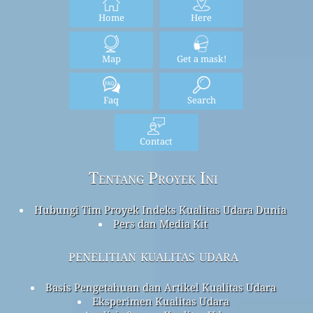
Home
Here
Map
Get a mask!
Faq
Search
Contact
Tentang Proyek Ini
Hubungi Tim Proyek Indeks Kualitas Udara Dunia
Pers dan Media Kit
penelitian kualitas udara
Basis Pengetahuan dan Artikel Kualitas Udara
Eksperimen Kualitas Udara