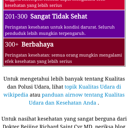
kesehatan yang lebih serius
201-300
Sangat Tidak Sehat
Peringatan kesehatan untuk kondisi darurat. Seluruh
penduduk lebih mungkin terpengaruh.
300+
Berbahaya
Peringatan kesehatan: semua orang mungkin mengalami
efek kesehatan yang lebih serius
Untuk mengetahui lebih banyak tentang Kualitas
dan Polusi Udara, lihat
topik Kualitas Udara di
wikipedia
atau
panduan airnow tentang Kualitas
Udara dan Kesehatan Anda
.
Untuk nasihat kesehatan yang sangat berguna dari
Dokter Beijing Richard Saint Cyr MD, periksa blog