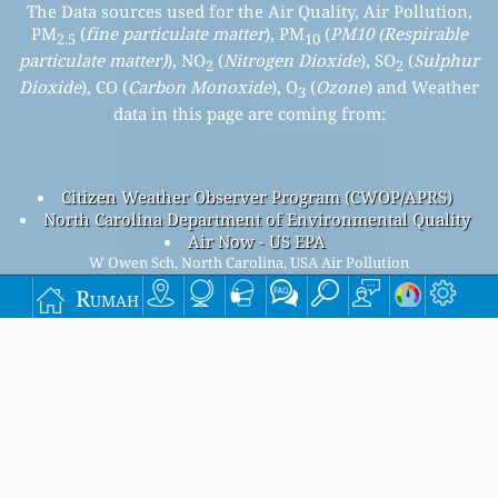
The Data sources used for the Air Quality, Air Pollution,
PM
(
fine particulate matter
), PM
(
PM10 (Respirable
2.5
10
particulate matter)
), NO
(
Nitrogen Dioxide
), SO
(
Sulphur
2
2
Dioxide
), CO (
Carbon Monoxide
), O
(
Ozone
) and Weather
3
data in this page are coming from:
Citizen Weather Observer Program (CWOP/APRS)
North Carolina Department of Environmental Quality
Air Now - US EPA
W Owen Sch, North Carolina, USA Air Pollution
W Owen Sch, North Carolina overall air quality
Rumah
index is 53
W Owen Sch, North Carolina PM
(fine particulate matter)
2.5
AQI is 53 - W Owen Sch, North Carolina PM
(PM10
10
(Respirable particulate matter)) AQI is 16 - W Owen Sch,
North Carolina NO
(Nitrogen Dioxide) AQI is n/a - W Owen
2
Sch, North Carolina SO
(Sulphur Dioxide) AQI is n/a - W
2
Owen Sch, North Carolina O
(Ozone) AQI is n/a - W Owen
3
Sch, North Carolina CO (Carbon Monoxide) AQI is n/a -