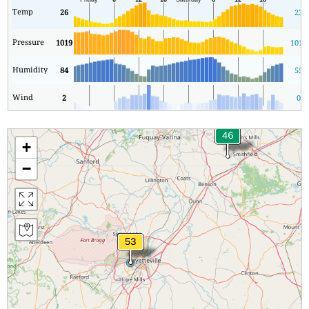
Temp
26
23
Pressure
1019
1018
Humidity
84
55
Wind
2
0
+
−