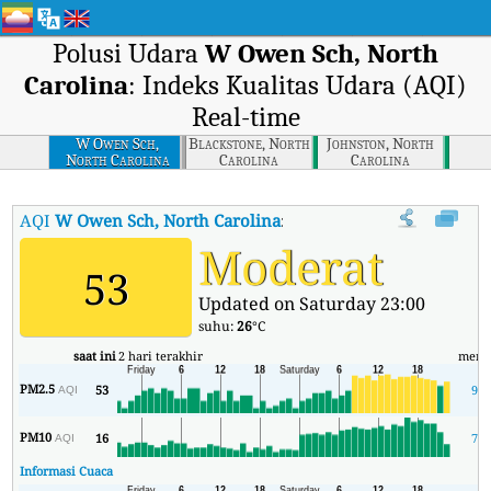
Polusi Udara
W Owen Sch, North
Carolina
: Indeks Kualitas Udara (AQI)
Real-time
W Owen Sch,
Blackstone, North
Johnston, North
North Carolina
Carolina
Carolina
AQI
W Owen Sch, North Carolina
:
Indeks Kualitas Udara (AQI) Re
Moderat
53
Updated on Saturday 23:00
suhu:
26
°C
saat ini
2 hari terakhir
meni
PM2.5
53
9
AQI
PM10
16
7
AQI
Informasi Cuaca