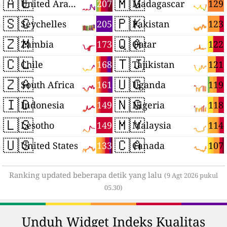
🇦🇪
🇲🇬
207
129
United Arab Emirates
Madagascar
🇸🇨
🇵🇰
205
123
Seychelles
Pakistan
🇿🇲
🇶🇦
173
122
Zambia
Qatar
🇨🇱
🇹🇯
168
121
Chile
Tajikistan
🇿🇦
🇺🇬
161
119
South Africa
Uganda
🇮🇩
🇳🇬
149
118
Indonesia
Nigeria
🇱🇸
🇲🇾
149
114
Lesotho
Malaysia
🇺🇸
🇨🇦
133
107
United States
Canada
Ranking updated beberapa detik yang lalu
(9 Agt 2026 pukul
05.30)
Unduh Widget Indeks Kualitas