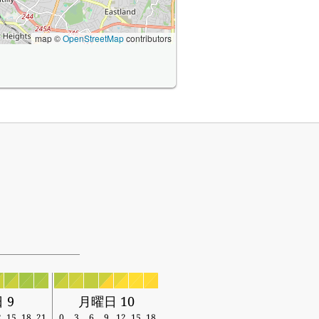
map ©
OpenStreetMap
contributors
 9
月曜日 10
2
15
18
21
0
3
6
9
12
15
18