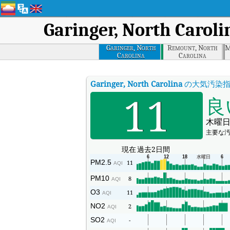
Garinger, North Caroli
Garinger, North
Remount, North
M
Carolina
Carolina
Garinger, North Carolina
の大気汚染指
11
良
木曜日
主要な汚
現在
過去2日間
PM2.5
11
AQI
PM10
8
AQI
O3
11
AQI
NO2
2
AQI
SO2
-
AQI