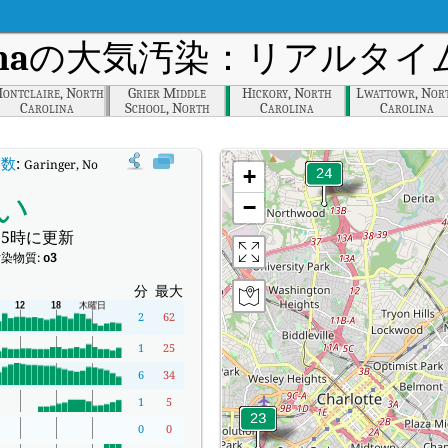
na
の大気汚染：リアルタイム
ontclaire, North
Grier Middle
Hickory, North
Lwattowr, Nor
Carolina
School, North
Carolina
Carolina
Carolina
数
:
Garinger, North Carolinaのリアルタイム大気汚染指数（AQI）。
+
い
−
5時に更新
染物質:
o3
分
最大
2
62
1
25
6
34
1
5
0
0