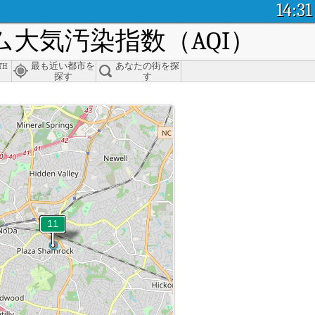
14:31
大気汚染指数（AQI）
th
最も近い都市を
あなたの街を探
探す
す