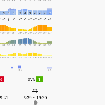
3
5
4
3
4
3
4
4
4
7
°
35°
30°
28°
26°
25°
25°
31°
36°
35°
31°
9
34
55
64
75
82
79
52
35
37
52
8
1016
1017
1018
1018
1017
1019
1019
1017
1015
1015
0.6
0.1
8
1
UVI:
19:21
5:39 ~ 19:20