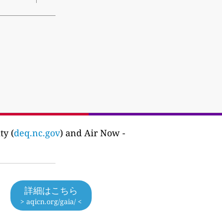
ty (
deq.nc.gov
) and Air Now -
詳細はこちら
> aqicn.org/gaia/ <