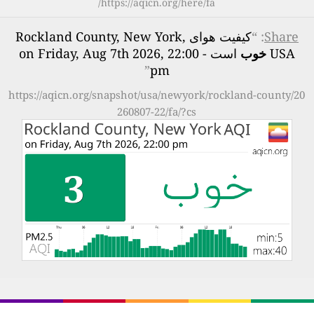
https://aqicn.org/here/fa/
Share
: “
کیفیت هوای Rockland County, New York,
USA
خوب
است - on Friday, Aug 7th 2026, 22:00
”
pm
https://aqicn.org/snapshot/usa/newyork/rockland-county/20
260807-22/fa/?cs