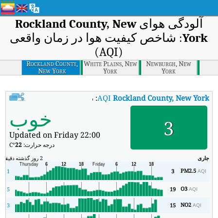
آلودگی هوای
Rockland County, New
York
: شاخص کیفیت هوا در زمان واقعی
(AQI)
Rockland County,
White Plains, New
Newburgh, New
New York
York
York
:
AQI
Rockland County, New York
شاخص کیفیت هوای بی‌درنگ Rockland County, New York (AQI).
خوب
3
Updated on Friday 22:00
درجه حرارت:
22
°C
جاری
2 روز گذشته
دقیقه
حد
PM2.5
1
3
AQI
O3
5
19
AQI
NO2
3
15
AQI