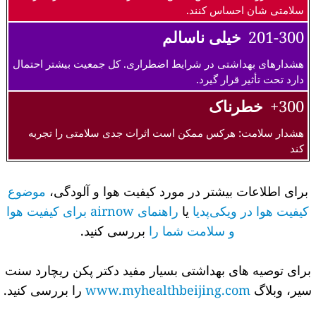
سلامتی شان احساس کنند.
201-300
خیلی ناسالم
هشدارهای بهداشتی در شرایط اضطراری. کل جمعیت بیشتر احتمال
دارد تحت تأثیر قرار گیرد.
300+
خطرناک
هشدار سلامت: هرکس ممکن است اثرات جدی سلامتی را تجربه
کند
برای اطلاعات بیشتر در مورد کیفیت هوا و آلودگی،
موضوع
کیفیت هوا در ویکی‌پدیا
یا
راهنمای airnow برای کیفیت هوا
و سلامت شما را
بررسی کنید.
برای توصیه های بهداشتی بسیار مفید دکتر پکن ریچارد سنت
سیر، وبلاگ
www.myhealthbeijing.com
را بررسی کنید.