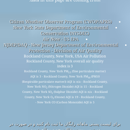
Citizen Weather Observer Program (CWOP/APRS)
New York State Department of Environmental
Conservation (NYSDEC)
Air Now - US EPA
NJDEP/DAQ - New Jersey Department of Environmental
Protection - Division of Air Quality
Rockland County, New York, USA Air Pollution
Rockland County, New York overall air quality
index is 3
Rockland County, New York PM
(fine particulate matter)
2.5
AQI is 3 - Rockland County, New York PM
(PM10
10
(Respirable particulate matter)) AQI is n/a - Rockland County,
New York NO
(Nitrogen Dioxide) AQI is 15 - Rockland
2
County, New York SO
(Sulphur Dioxide) AQI is n/a - Rockland
2
County, New York O
(Ozone) AQI is 19 - Rockland County,
3
New York CO (Carbon Monoxide) AQI is 5 -
برای لیست پستی ماهانه رایگان ما ثبت نام کنید و در صورت در
دسترس بودن مقالات جدید مطلع شوید.