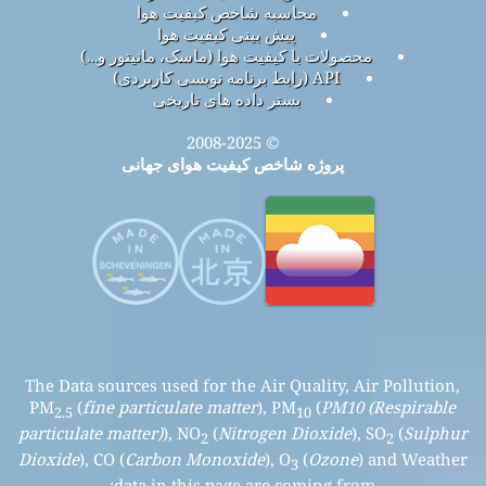
محاسبه شاخص کیفیت هوا
پیش بینی کیفیت هوا
محصولات با کیفیت هوا (ماسک، مانیتور و…)
API (رابط برنامه نویسی کاربردی)
بستر داده های تاریخی
© 2008-2025
پروژه شاخص کیفیت هوای جهانی
The Data sources used for the Air Quality, Air Pollution,
PM
(
fine particulate matter
), PM
(
PM10 (Respirable
2.5
10
particulate matter)
), NO
(
Nitrogen Dioxide
), SO
(
Sulphur
2
2
Dioxide
), CO (
Carbon Monoxide
), O
(
Ozone
) and Weather
3
data in this page are coming from: