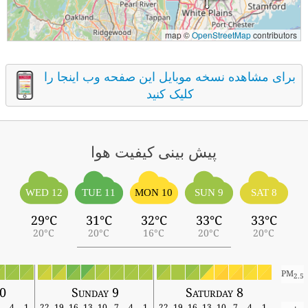
map ©
OpenStreetMap
contributors
برای مشاهده نسخه موبایل این صفحه وب اینجا را
کلیک کنید
پیش بینی کیفیت هوا
WED 12
TUE 11
MON 10
SUN 9
SAT 8
29°C
31°C
32°C
33°C
33°C
20°C
20°C
16°C
20°C
20°C
PM
2.5
10
Sunday 9
Saturday 8
7
4
1
22
19
16
13
10
7
4
1
22
19
16
13
10
7
4
1