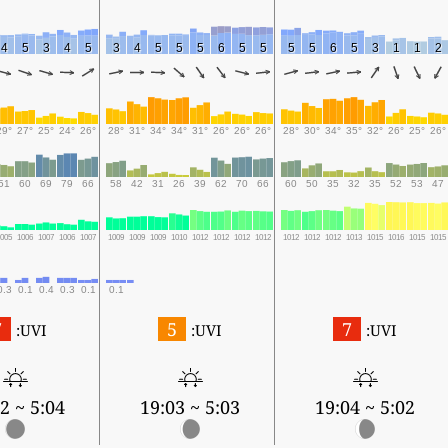
4
5
3
4
5
3
4
5
5
5
6
5
5
5
5
6
5
3
1
1
2
29°
27°
25°
24°
26°
28°
31°
34°
34°
31°
26°
26°
26°
28°
30°
34°
35°
32°
26°
25°
26°
51
60
69
79
66
58
42
31
26
39
62
70
66
60
50
35
32
35
52
53
47
1005
1006
1007
1006
1007
1009
1009
1009
1010
1012
1012
1012
1012
1012
1012
1012
1013
1015
1016
1015
1015
0.3
0.1
0.4
0.3
0.1
0.1
7
5
7
UVI:
UVI:
UVI:
5:04 ~ 19:02
5:03 ~ 19:03
5:02 ~ 19:04