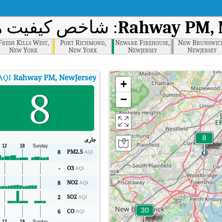
Rahway PM, 
: شاخص کیفیت هوا 
Fresh Kills West,
Port Richmond,
Newark Firehouse,
New Brunswic
New York
New York
Newjersey
Newjersey
AQI
Rahway PM, NewJersey
+
8
−
جاری
PM2.5
8
AQI
O3
-
AQI
NO2
8
AQI
SO2
2
AQI
CO
6
AQI