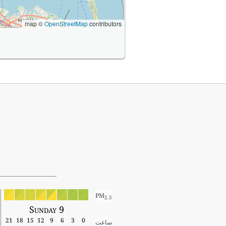
map ©
OpenStreetMap
contributors
PM
2.5
Sunday 9
21
18
15
12
9
6
3
0
ساعت