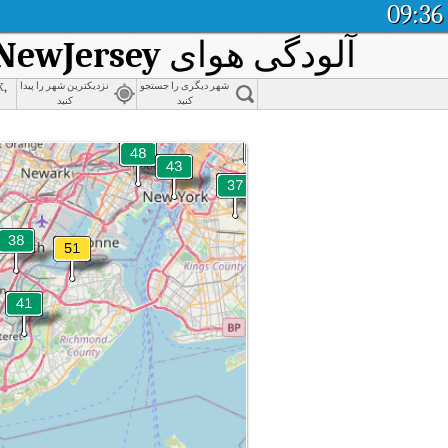
09:36
آلودگی هوای
NewJersey
k,
شهر دیگری را جستجو
نزدیکترین شهر را پیدا
کنید
کنید