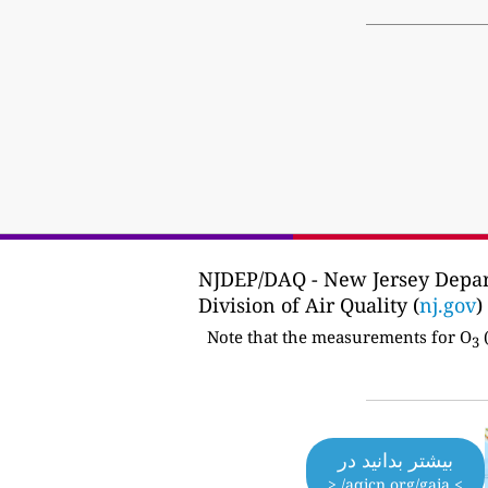
NJDEP/DAQ - New Jersey Depar
Division of Air Quality (
nj.gov
)
Note that the measurements for O
(
3
بیشتر بدانید در
> aqicn.org/gaia/ <