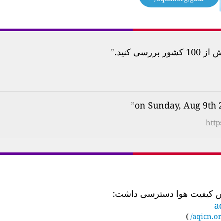
 کنید.
”
”
http
a
)
aqicn.or