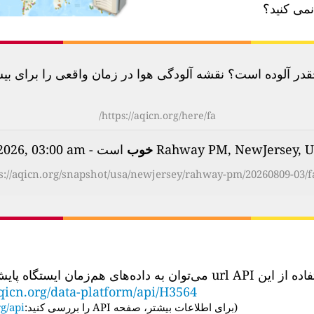
نمی کنید؟
آلوده است؟ نقشه آلودگی هوا در زمان واقعی را برای بیش از 100 کشور بررسی
https://aqicn.org/here/fa/
خوب
است - on Sunday, Aug 9th 2026, 03:00 am
s://aqicn.org/snapshot/usa/newjersey/rahway-pm/20260809-03/f
‌توان به داده‌های هم‌زمان ایستگاه پایش کیفیت هوا دسترسی داشت:
qicn.org/data-platform/api/H3564
(
برای اطلاعات بیشتر، صفحه API را بررسی کنید:
g/api/