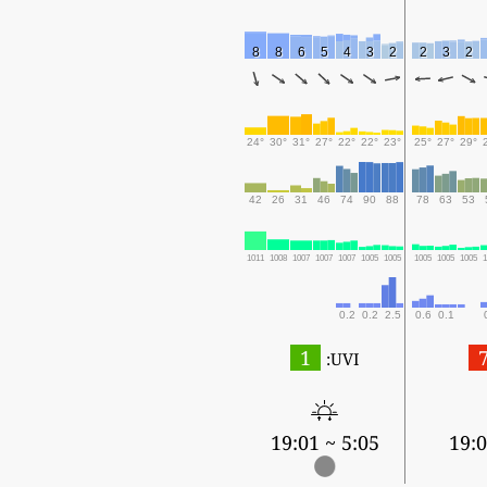
8
8
6
5
4
3
2
2
3
2
24°
30°
31°
27°
22°
22°
23°
25°
27°
29°
42
26
31
46
74
90
88
78
63
53
1011
1008
1007
1007
1007
1005
1005
1005
1005
1005
0.2
0.2
2.5
0.6
0.1
1
UVI:
5:05 ~ 19:01