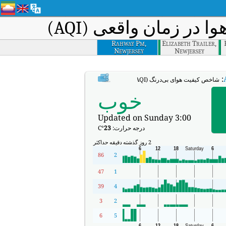
در زمان واقعی (AQI)
Rahway Pm,
Elizabeth Trailer,
Newjersey
Newjersey
:
شاخص کیفیت هوای بی‌درنگ Rahway PM, NewJersey (AQI).
خوب
Updated on Sunday 3:00
درجه حرارت:
23
°C
2 روز گذشته
دقیقه
حداکثر
86
2
47
1
39
4
3
2
6
5