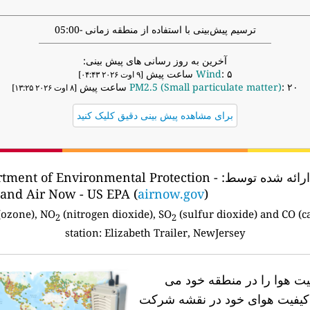
ترسیم پیش‌بینی با استفاده از منطقه زمانی -05:00
آخرین به روز رسانی های پیش بینی:
: ۵ ساعت پیش
Wind
[۹ اوت ۲۰۲۶ ۰۴:۴۳]
: ۲۰ ساعت پیش
PM2.5 (Small particulate matter)
[۸ اوت ۲۰۲۶ ۱۳:۲۵]
برای مشاهده پیش بینی دقیق کلیک کنید
ارائه شده توسط:
tment of Environmental Protection -
 and Air Now - US EPA (
airnow.gov
)
ozone), NO
(nitrogen dioxide), SO
(sulfur dioxide) and CO (
2
2
station:
Elizabeth Trailer, NewJersey
فیت هوا را در منطقه خود می
ه کیفیت هوای خود در نقشه شرکت