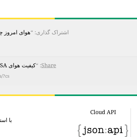
اشتراک گذاری: “
هوای امروز چقدر 
Share
: “
کیفیت هوای Rahway PM, NewJersey, USA
a/?cs
Cloud API
با استفاده از این url API می