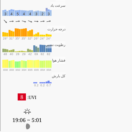
سرعت باد
3
4
5
4
4
3
2
3
درجه حرارت
28°
31°
35°
35°
32°
26°
24°
24°
رطوبت نسبی
48
40
28
29
42
69
82
82
فشار هوا
1016
1015
1013
1014
1015
1015
1014
1014
کل بارش
0.2
0.2
0.7
8
UVI:
5:01 ~ 19:06