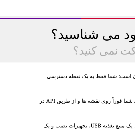
خود می شناسید؟
کت نمی کنید؟
یت هوا GAIA ما بسیار آسان است: شما فقط به یک نقطه دسترسی
پس از اتصال، سطوح آلودگی هوا در زمان واقعی شما فوراً روی نقشه ها و از طریق API در
این ایستگاه دارای یک کابل برق 10 متری ضد آب، یک منبع تغذیه USB، تجهیزات نصب و یک