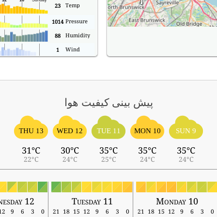
Temp
23
Pressure
1014
Humidity
88
Wind
1
پیش بینی کیفیت هوا
THU 13
WED 12
TUE 11
MON 10
SUN 9
31°C
30°C
35°C
35°C
35°C
22°C
24°C
25°C
24°C
24°C
esday 12
Tuesday 11
Monday 10
12
9
6
3
0
21
18
15
12
9
6
3
0
21
18
15
12
9
6
3
0