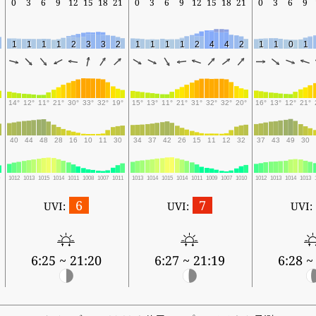
0
3
6
9
12
15
18
21
0
3
6
9
12
15
18
21
0
3
6
9
1
1
1
1
2
3
3
2
1
1
1
1
2
4
4
2
1
1
0
1
14°
12°
11°
21°
30°
33°
32°
19°
15°
13°
11°
21°
31°
32°
32°
20°
16°
13°
12°
21°
40
44
48
28
16
10
11
30
34
37
42
26
15
11
12
32
37
43
49
30
0
1012
1013
1015
1014
1011
1008
1007
1011
1013
1014
1015
1014
1011
1009
1007
1010
1012
1013
1014
1013
6
7
UVI:
UVI:
UVI:
6:25 ~ 21:20
6:27 ~ 21:19
6:28 ~