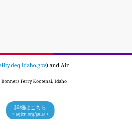
ality.deq.idaho.gov
) and Air
:
Bonners Ferry Kootenai, Idaho
詳細はこちら
> aqicn.org/gaia/ <