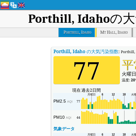
Porthill, Idaho
の大
Porthill, Idaho
Mt Hall, Idaho
Porthill, Idaho
の大気汚染指数
:
Porth
77
平
火曜日
温度:
20
現在
過去2日間
PM2.5
77
AQI
PM10
44
AQI
気象データ