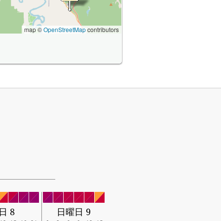
map ©
OpenStreetMap
contributors
日 8
日曜日 9