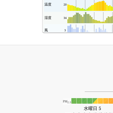
温度
20
湿度
34
風
3
PM
2.5
水曜日 5