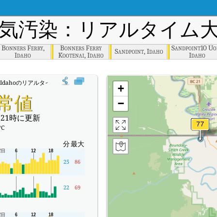
気汚染：リアルタイム大
Bonners Ferry,
Bonners Ferry
Sandpoint10 Uof
Sandpoint, Idaho
Idaho
Kootenai, Idaho
Idaho
ill, Idahoのリアルタイム大気汚染指数（AQI）。
+
常値
−
21時に更新
°C
分
最大
25
86
22
69