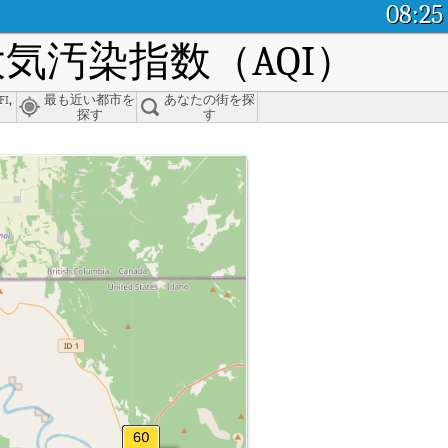
08:25
気汚染指数（AQI）
i,
最も近い都市を
あなたの街を探
探す
す