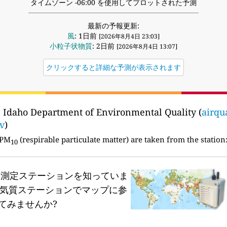
タイムゾーン -06:00 を使用してプロットされた予測
最新の予報更新:
風
: 1日前
[2026年8月4日 23:03]
小粒子状物質
: 2日前
[2026年8月4日 13:07]
クリックすると詳細な予測が表示されます
 Idaho Department of Environmental Quality (
airqu
v
)
 PM
(respirable particulate matter) are taken from the station
10
質測定ステーションを知っていま
気質ステーションでマップに参
てみませんか?