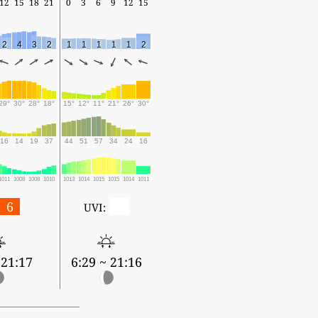
12
15
18
21
0
3
6
9
12
15
2
4
3
2
1
1
1
1
1
2
29°
30°
28°
18°
15°
12°
11°
21°
26°
30°
16
14
19
37
44
51
57
34
24
16
1011
1008
1008
1010
1013
1014
1015
1015
1014
1011
6
0
UVI:
 21:17
6:29 ~ 21:16