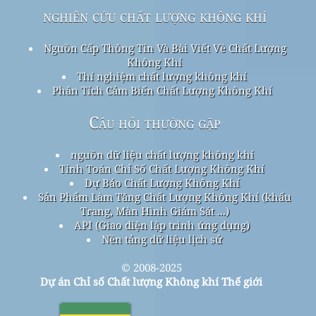
nghiên cứu chất lượng không khí
Nguồn Cấp Thông Tin Và Bài Viết Về Chất Lượng
Không Khí
Thí nghiệm chất lượng không khí
Phân Tích Cảm Biến Chất Lượng Không Khí
Câu hỏi thường gặp
nguồn dữ liệu chất lượng không khí
Tính Toán Chỉ Số Chất Lượng Không Khí
Dự Báo Chất Lượng Không Khí
Sản Phẩm Làm Tăng Chất Lượng Không Khí (khẩu
Trang, Màn Hình Giám Sát ...)
API (Giao diện lập trình ứng dụng)
Nền tảng dữ liệu lịch sử
© 2008-2025
Dự án Chỉ số Chất lượng Không khí Thế giới