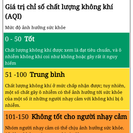
Giá trị chỉ số chất lượng không khí
(AQI)
Mức độ ảnh hưởng sức khỏe
0 - 50
Tốt
Chất lượng không khí được xem là đạt tiêu chuẩn, và ô
nhiễm không khí coi như không hoặc gây rất ít nguy
hiểm
51 -100
Trung bình
Chất lượng không khí ở mức chấp nhận được; tuy nhiên,
một số chất gây ô nhiễm có thể ảnh hưởng tới sức khỏe
của một số ít những người nhạy cảm với không khí bị ô
nhiễm.
101-150
Không tốt cho người nhạy cảm
Nhóm người nhạy cảm có thể chịu ảnh hưởng sức khỏe.