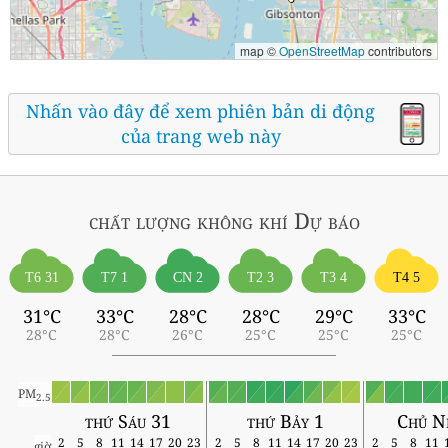
map ©
OpenStreetMap
contributors
Nhấn vào đây để xem phiên bản di động
của trang web này
chất lượng không khí
Dự báo
T6 31
T7 1
CN 2
T2 3
T3 4
T4 5
31°C
33°C
28°C
28°C
29°C
33°C
28°C
28°C
26°C
25°C
25°C
25°C
PM
2.5
thứ Sáu 31
thứ Bảy 1
Chủ N
2
5
8
11
14
17
20
23
2
5
8
11
14
17
20
23
2
5
8
11
giờ