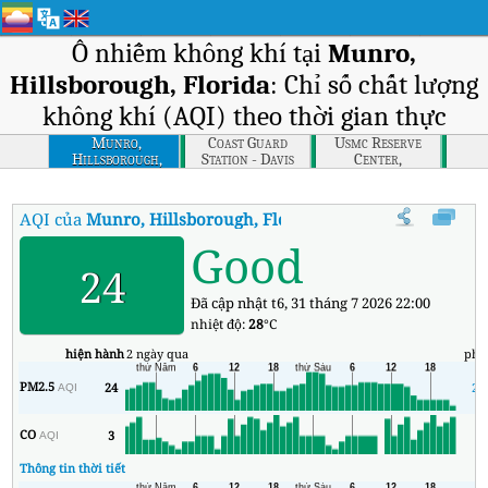
Ô nhiễm không khí tại
Munro,
Hillsborough, Florida
: Chỉ số chất lượng
không khí (AQI) theo thời gian thực
Munro,
Coast Guard
Usmc Reserve
Hillsborough,
Station - Davis
Center,
Florida
Island,
Hillsborough,
Hillsborough,
Florida
Florida
AQI của
Munro, Hillsborough, Florida
:
Chỉ số chất lượng không k
Good
24
Đã cập nhật t6, 31 tháng 7 2026 22:00
nhiệt độ:
28
°C
hiện hành
2 ngày qua
phú
PM2.5
24
24
AQI
CO
3
1
AQI
Thông tin thời tiết