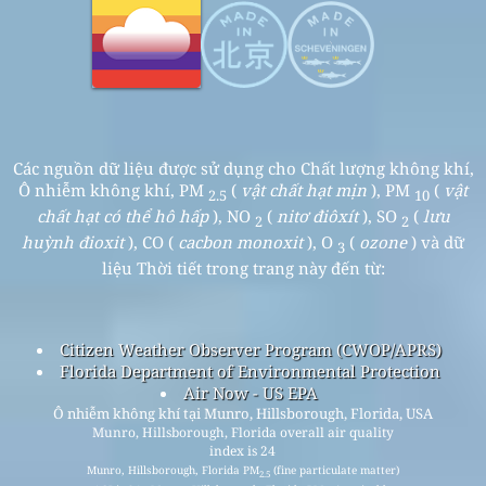
Các nguồn dữ liệu được sử dụng cho Chất lượng không khí,
Ô nhiễm không khí, PM
(
vật chất hạt mịn
), PM
(
vật
2.5
10
chất hạt có thể hô hấp
), NO
(
nitơ điôxít
), SO
(
lưu
2
2
huỳnh đioxit
), CO (
cacbon monoxit
), O
(
ozone
) và dữ
3
liệu Thời tiết trong trang này đến từ:
Citizen Weather Observer Program (CWOP/APRS)
Florida Department of Environmental Protection
Air Now - US EPA
Ô nhiễm không khí tại Munro, Hillsborough, Florida, USA
Munro, Hillsborough, Florida overall air quality
index is 24
Munro, Hillsborough, Florida PM
(fine particulate matter)
2.5