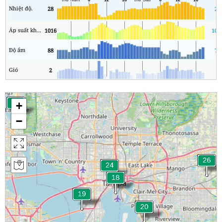
Nhiệt độ.
28
24
Áp suất không khí
1016
101
Độ ẩm
88
70
Gió
2
1
+
−