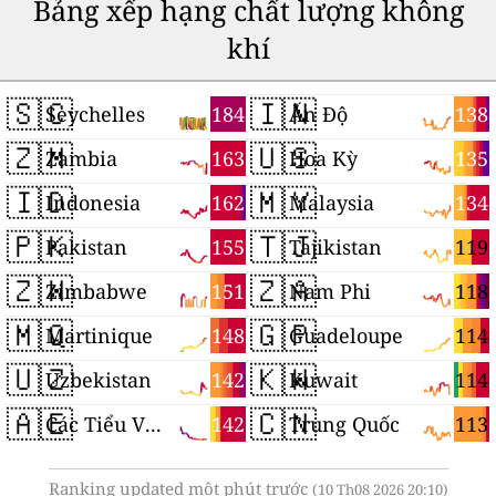
Bảng xếp hạng chất lượng không
khí
🇸🇨
🇮🇳
184
138
Seychelles
Ấn Độ
🇿🇲
🇺🇸
163
135
Zambia
Hoa Kỳ
🇮🇩
🇲🇾
162
134
Indonesia
Malaysia
🇵🇰
🇹🇯
155
119
Pakistan
Tajikistan
🇿🇼
🇿🇦
151
118
Zimbabwe
Nam Phi
🇲🇶
🇬🇵
148
114
Martinique
Guadeloupe
🇺🇿
🇰🇼
142
114
Uzbekistan
Kuwait
🇦🇪
🇨🇳
142
113
Các Tiểu Vương quốc Ả Rập Thống nhất
Trung Quốc
Ranking updated một phút trước
(10 Th08 2026 20:10)