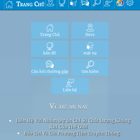
Trang Chủ
Trang Chủ
Here
bản đồ
mặt nạ
Câu hỏi thường gặp
tìm kiếm
Liên hệ
Về dự án này
Liên Hệ Với Nhóm Dự án Chỉ Số Chất Lượng Không
Khí Của Thế Giới
Báo Chí Và Các Phương Tiện Truyền Thông