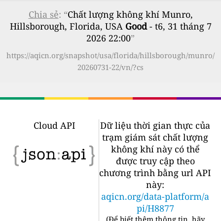
Chia sẻ
: “
Chất lượng không khí Munro,
Hillsborough, Florida, USA
Good
- t6, 31 tháng 7
2026 22:00
”
https://aqicn.org/snapshot/usa/florida/hillsborough/munro/
20260731-22/vn/?cs
Cloud API
Dữ liệu thời gian thực của
trạm giám sát chất lượng
không khí này có thể
được truy cập theo
chương trình bằng url API
này:
aqicn.org/data-platform/a
pi/H8877
(
Để biết thêm thông tin, hãy