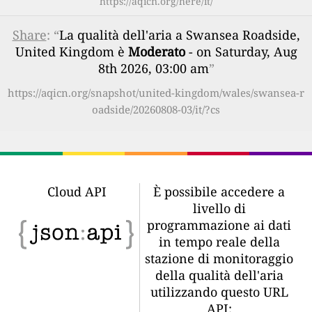
https://aqicn.org/here/it/
Share
: “
La qualità dell'aria a Swansea Roadside,
United Kingdom è
Moderato
- on Saturday, Aug
8th 2026, 03:00 am
”
https://aqicn.org/snapshot/united-kingdom/wales/swansea-r
oadside/20260808-03/it/?cs
Cloud API
È possibile accedere a
livello di
programmazione ai dati
in tempo reale della
stazione di monitoraggio
della qualità dell'aria
utilizzando questo URL
API: