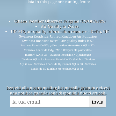
data in this page are coming from:
Citizen Weather Observer Program (CWOP/APRS)
Air Quality in Wales
UK-AIR, air quality information resource - Defra, UK
Swansea Roadside, United Kingdom Air Pollution
Swansea Roadside overall air quality index is 57
Swansea Roadside PM
(fine particulate matter) AQI is 57 -
2.5
Swansea Roadside PM
(PM10 (Respirable particulate
10
matter)) AQI is 24 - Swansea Roadside NO
(Nitrogen
2
Dioxide) AQI is 9 - Swansea Roadside SO
(Sulphur Dioxide)
2
AQI is n/a - Swansea Roadside O
(Ozone) AQI is 30 - Swansea
3
Roadside CO (Carbon Monoxide) AQI is n/a -
Iscriviti alla nostra mailing list mensile gratuita e ricevi
una notifica quando sono disponibili nuovi articoli.
invia