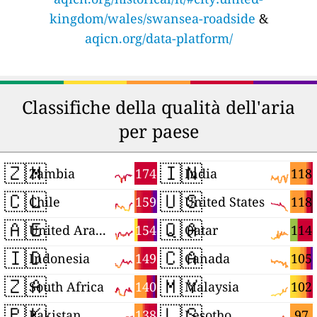
kingdom/wales/swansea-roadside
&
aqicn.org/data-platform/
Classifiche della qualità dell'aria
per paese
🇿🇲
🇮🇳
174
118
Zambia
India
🇨🇱
🇺🇸
159
118
Chile
United States
🇦🇪
🇶🇦
154
114
United Arab Emirates
Qatar
🇮🇩
🇨🇦
149
105
Indonesia
Canada
🇿🇦
🇲🇾
140
102
South Africa
Malaysia
🇵🇰
🇱🇸
138
97
Pakistan
Lesotho