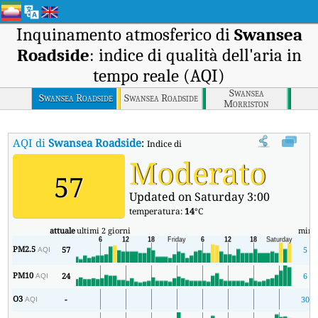
Inquinamento atmosferico di
Swansea
Roadside
: indice di qualità dell'aria in
tempo reale (AQI)
Swansea
Swansea Roadside
Swansea Roadside
Morriston
Roadside
AQI di
Swansea Roadside
:
Indice di qualità dell'aria in tempo reale 
Moderato
57
Updated on Saturday 3:00
temperatura:
14
°C
attuale
ultimi 2 giorni
min
PM2.5
57
5
AQI
PM10
24
6
AQI
O3
-
30
AQI