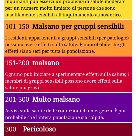
inquinanti può esserci un problema di salute moderato
per un numero molto limitato di persone che sono
insolitamente sensibili all'inquinamento atmosferico.
101-150
Malsano per gruppi sensibili
I residenti appartenenti a gruppi sensibili (per patologie)
possono avere effetti sulla salute. È improbabile che gli
effetti siano seri per tutta la popolazione.
151-200
malsano
Ognuno può iniziare a sperimentare effetti sulla salute; i
membri di gruppi sensibili possono avere effetti sulla
salute più gravi
201-300
Molto malsano
Avvisi sulla salute delle condizioni di emergenza. È più
probabile che l'intera popolazione sia colpita.
300+
Pericoloso