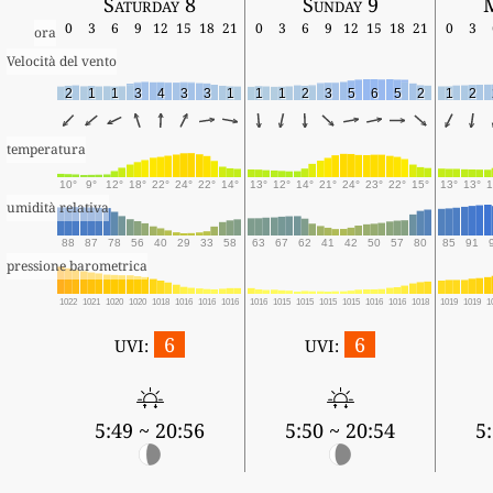
Saturday 8
Sunday 9
0
3
6
9
12
15
18
21
0
3
6
9
12
15
18
21
0
3
ora
Velocità del vento
2
1
1
3
4
3
3
1
1
1
2
3
5
6
5
2
1
2
temperatura
10°
9°
12°
18°
22°
24°
22°
14°
13°
12°
14°
21°
24°
23°
22°
15°
13°
13°
1
umidità relativa
88
87
78
56
40
29
33
58
63
67
62
41
42
50
57
80
85
91
pressione barometrica
1022
1021
1020
1020
1018
1016
1016
1016
1016
1015
1015
1015
1015
1016
1016
1018
1019
1019
1
6
6
UVI:
UVI:
5:49 ~ 20:56
5:50 ~ 20:54
5