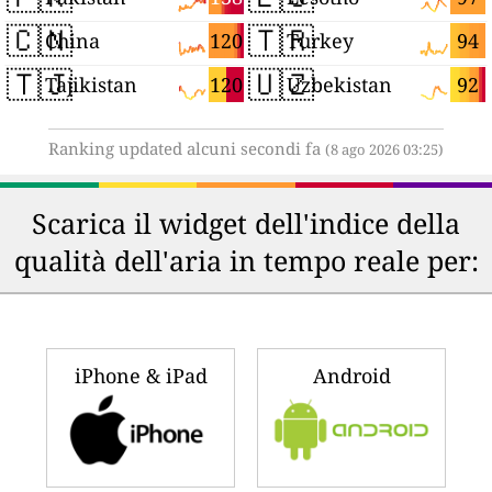
🇨🇳
🇹🇷
120
94
China
Turkey
🇹🇯
🇺🇿
120
92
Tajikistan
Uzbekistan
Ranking updated alcuni secondi fa
(8 ago 2026 03:25)
Scarica il widget dell'indice della
qualità dell'aria in tempo reale per:
iPhone & iPad
Android