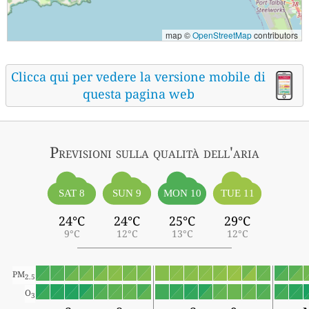
map ©
OpenStreetMap
contributors
Clicca qui per vedere la versione mobile di
questa pagina web
Previsioni sulla qualità dell'aria
SAT 8
SUN 9
MON 10
TUE 11
24°C
24°C
25°C
29°C
9°C
12°C
13°C
12°C
PM
2.5
O
3