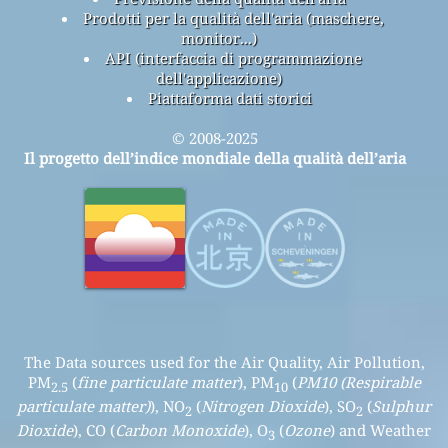
Prodotti per la qualità dell'aria (maschere,
monitor...)
API (interfaccia di programmazione
dell'applicazione)
Piattaforma dati storici
© 2008-2025
Il progetto dell’indice mondiale della qualità dell’aria
The Data sources used for the Air Quality, Air Pollution,
PM
(
fine particulate matter
), PM
(
PM10 (Respirable
2.5
10
particulate matter)
), NO
(
Nitrogen Dioxide
), SO
(
Sulphur
2
2
Dioxide
), CO (
Carbon Monoxide
), O
(
Ozone
) and Weather
3