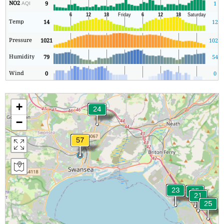
NO2
9
1
AQI
Temp
14
12
Pressure
1021
1020
Humidity
79
54
Wind
0
0
+
−