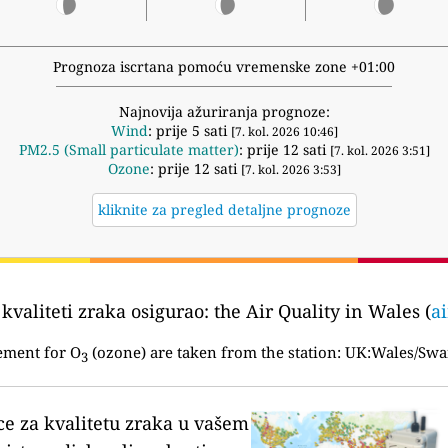
Prognoza iscrtana pomoću vremenske zone +01:00
Najnovija ažuriranja prognoze:
Wind
: prije 5 sati
[7. kol. 2026 10:46]
PM2.5 (Small particulate matter)
: prije 12 sati
[7. kol. 2026 3:51]
Ozone
: prije 12 sati
[7. kol. 2026 3:53]
kliknite za pregled detaljne prognoze
kvaliteti zraka osigurao:
the Air Quality in Wales (
a
ement for O
(ozone) are taken from the station:
UK:Wales/Swa
3
ce za kvalitetu zraka u vašem