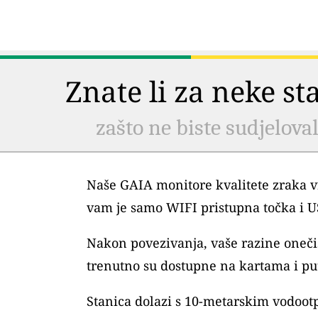
Znate li za neke s
zašto ne biste sudjelova
Naše GAIA monitore kvalitete zraka vr
vam je samo WIFI pristupna točka i 
Nakon povezivanja, vaše razine oneč
trenutno su dostupne na kartama i pu
Stanica dolazi s 10-metarskim vodoo