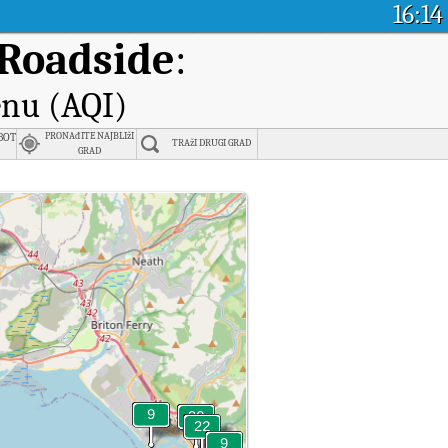
16:14
Roadside
:
enu (AQI)
bot
PRONAđITE NAJBLIžI
TRAžI DRUGI GRAD
GRAD