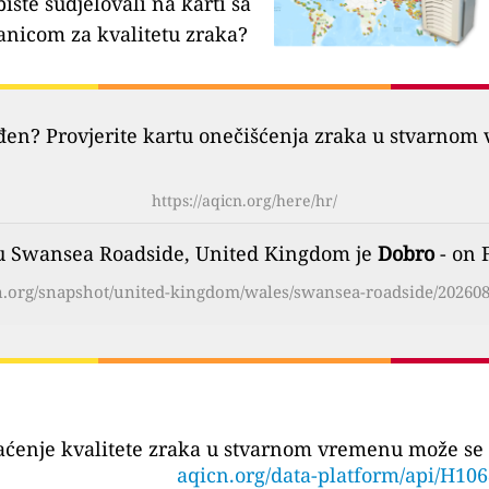
biste sudjelovali na karti sa
anicom za kvalitetu zraka?
đen? Provjerite kartu onečišćenja zraka u stvarnom 
https://aqicn.org/here/hr/
du Swansea Roadside, United Kingdom je
Dobro
- on 
cn.org/snapshot/united-kingdom/wales/swansea-roadside/202608
aćenje kvalitete zraka u stvarnom vremenu može se 
aqicn.org/data-platform/api/H10