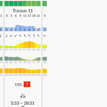
Tuesday 11
21
0
3
6
9
12
15
18
21
0
4
4
3
4
7
6
6
4
2
3
5°
15°
13°
15°
23°
27°
29°
26°
19°
17°
60
66
62
61
53
39
31
37
57
63
022
1022
1022
1023
1023
1022
1020
1020
1021
1022
7
UVI:
5:53 ~ 20:51