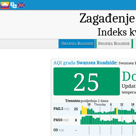
Zagađenje
Indeks k
Swansea Roadside
Swansea Roadside
AQI grada
Swansea Roadside
:
Swansea R
25
D
Updat
tempera
Trenutno
posljednja 2 dana
PM2.5
25
AQI
PM10
8
AQI
O3
-
AQI