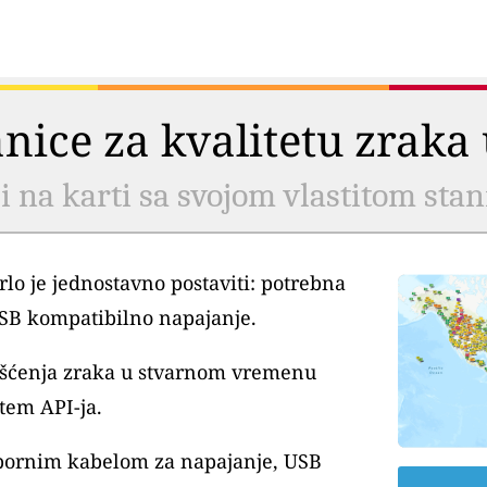
tanice za kvalitetu zrak
li na karti sa svojom vlastitom sta
lo je jednostavno postaviti: potrebna
USB kompatibilno napajanje.
išćenja zraka u stvarnom vremenu
tem API-ja.
tpornim kabelom za napajanje, USB