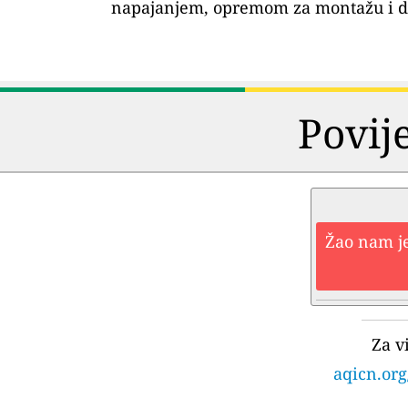
napajanjem, opremom za montažu i 
Povij
Žao nam je
Za v
aqicn.org