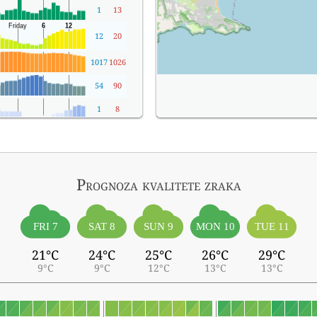
1
13
12
20
1017
1026
54
90
1
8
Prognoza kvalitete zraka
FRI 7
SAT 8
SUN 9
MON 10
TUE 11
21°C
24°C
25°C
26°C
29°C
9°C
9°C
12°C
13°C
13°C