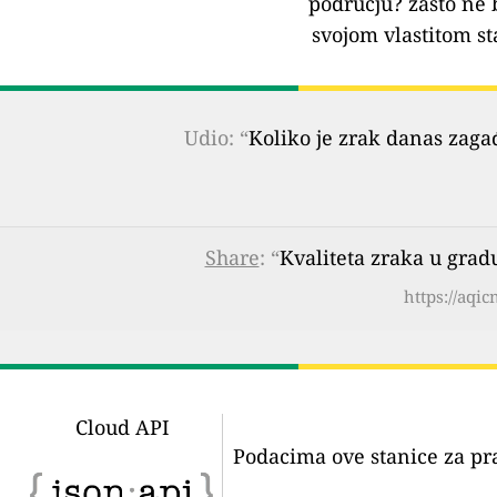
području?
zašto ne 
svojom vlastitom st
Udio: “
Koliko je zrak danas zaga
Share
: “
Kvaliteta zraka u gra
https://aqi
Cloud API
Podacima ove stanice za pr