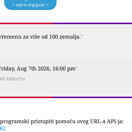
> aqicn.org/gaia/ <
vremenu za više od 100 zemalja.
”
Friday, Aug 7th 2026, 16:00 pm
”
07-16/hr/?cs
programski pristupiti pomoću ovog URL-a API-ja:
682