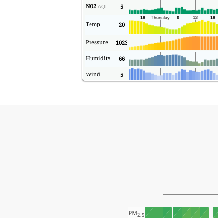
NO2
5
AQI
Temp
20
Pressure
1023
Humidity
66
Wind
5
PM
2.5