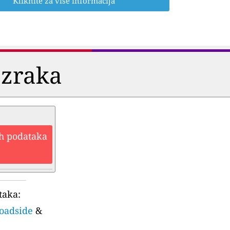
Kliknite za više informacija
 zraka
ih podataka
taka:
roadside
&