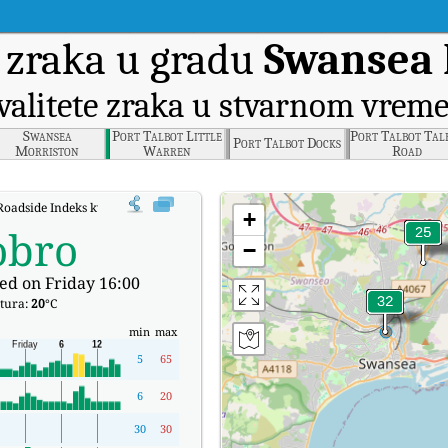
 zraka u gradu
Swansea 
valitete zraka u stvarnom vrem
Swansea
Port Talbot Little
Port Talbot Tal
Port Talbot Docks
Morriston
Warren
Road
Roadside
oadside Indeks kvalitete zraka (AQI) u stvarnom vremenu.
+
obro
−
ed on Friday 16:00
tura:
20
°C
min
max
5
65
6
20
30
30