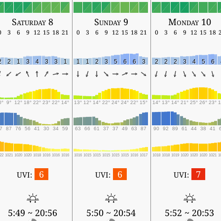
Saturday 8
Sunday 9
Monday 10
0
3
6
9
12
15
18
21
0
3
6
9
12
15
18
21
0
3
6
9
12
15
18
2
2
1
3
4
3
3
1
1
1
2
3
5
6
6
3
2
2
2
3
4
5
6
0°
9°
12°
18°
22°
23°
22°
14°
13°
12°
14°
22°
24°
24°
22°
15°
14°
13°
14°
21°
25°
26°
23°
1
7
87
76
56
41
30
34
59
63
66
61
37
37
49
63
87
90
92
89
61
44
38
41
22
1021
1020
1020
1018
1016
1016
1016
1016
1015
1015
1015
1015
1015
1016
1017
1018
1018
1019
1020
1020
1020
1021
1
6
6
7
UVI:
UVI:
UVI:
5:49 ~ 20:56
5:50 ~ 20:54
5:52 ~ 20:53