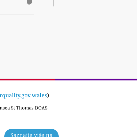
irquality.gov.wales
)
nsea St Thomas DOAS
Saznajte više na