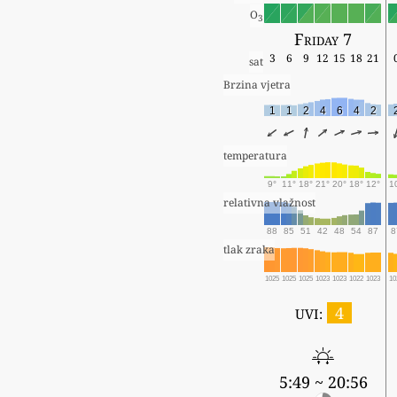
O
3
Friday 7
3
6
9
12
15
18
21
sat
Brzina vjetra
1
1
2
4
6
4
2
temperatura
9°
11°
18°
21°
20°
18°
12°
1
relativna vlažnost
88
85
51
42
48
54
87
8
tlak zraka
1025
1025
1025
1023
1023
1022
1023
10
4
UVI:
5:49 ~ 20:56