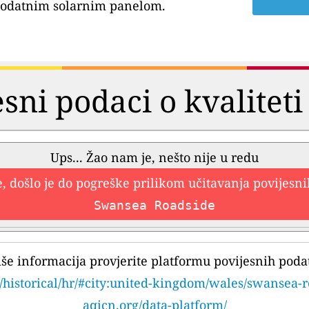
dodatnim solarnim panelom.
esni podaci o kvaliteti
Ups... Žao nam je, nešto nije u redu
, došlo je do pogreške prilikom učitavanja povijesn
Swansea Roadside
iše informacija provjerite platformu povijesnih poda
/historical/hr/#city:united-kingdom/wales/swansea-
aqicn.org/data-platform/