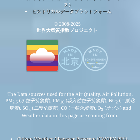
ス）
ヒストリカルデータプラットフォーム
© 2008-2025
世界大気質指数プロジェクト
The Data sources used for the Air Quality, Air Pollution,
PM
(
小粒子状物質
), PM
(
吸入性粒子状物質
), NO
(
二酸化
2.5
10
2
窒素
), SO
(
二酸化硫黄
), CO (
一酸化炭素
), O
(
オゾン
) and
2
3
Weather data in this page are coming from:
Citizen Weather Observer Program (CWOP/APRS)