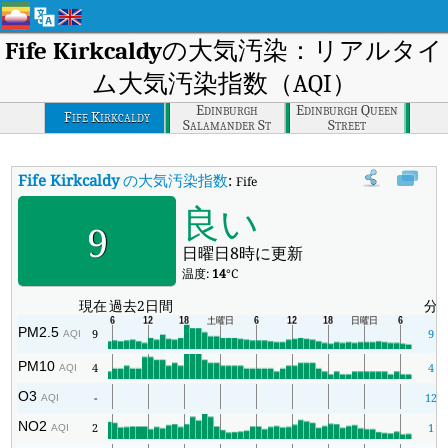
Fife Kirkcaldy
の大気汚染：リアルタイ
ム大気汚染指数（AQI）
Edinburgh
Edinburgh Queen
Fife Kirkcaldy
Salamander St
Street
Fife Kirkcaldy
の大気汚染指数
:
Fife Kirkcaldyのリアルタイム大気
良い
9
日曜日8時に更新
温度:
14
°C
現在
過去2日間
分
PM2.5
9
9
AQI
PM10
4
4
AQI
O3
-
12
AQI
NO2
2
1
AQI