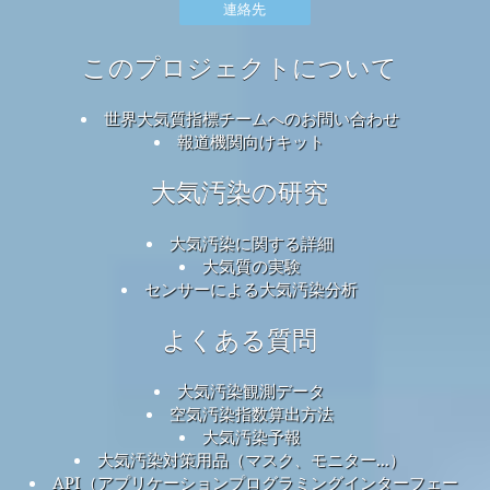
連絡先
このプロジェクトについて
世界大気質指標チームへのお問い合わせ
報道機関向けキット
大気汚染の研究
大気汚染に関する詳細
大気質の実験
センサーによる大気汚染分析
よくある質問
大気汚染観測データ
空気汚染指数算出方法
大気汚染予報
大気汚染対策用品（マスク、モニター...）
API（アプリケーションプログラミングインターフェー