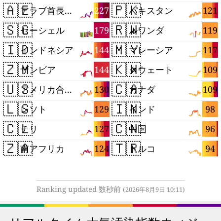
🇦🇪
🇵🇰
227
121
アラブ首長国連邦
パキスタン
🇸🇨
🇷🇼
179
119
セーシェル
ルワンダ
🇮🇩
🇲🇾
144
117
インドネシア
マレーシア
🇿🇲
🇰🇼
144
109
ザンビア
クウェート
🇺🇸
🇨🇦
130
109
アメリカ合衆国
カナダ
🇱🇸
🇮🇳
129
98
レソト
インド
🇨🇱
🇨🇳
127
96
チリ
中国
🇿🇦
🇹🇷
124
94
南アフリカ
トルコ
Ranking updated 数秒前
(2026年8月9日 10:11)