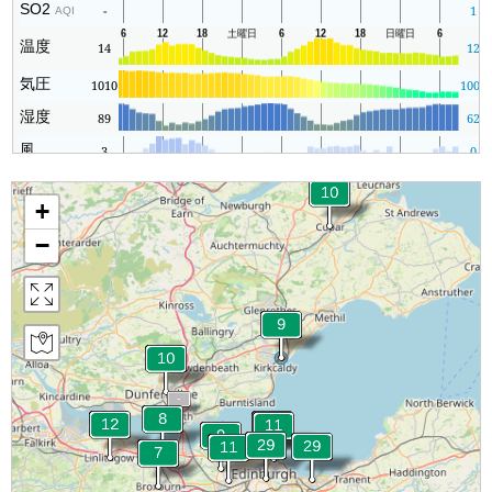
SO2
-
1
AQI
温度
14
12
気圧
1010
1009
湿度
89
62
風
3
0
+
−