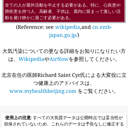
全ての人が屋外活動を中止する必要がある。特に、心疾患や
肺疾患を持つ人、高齢者、子供は、屋内に留まって激しい活
動を避け静かに過ごす必要がある。
(Reference: see
wikipedia
,and
cn.emb-
japan.go.jp/
)
大気汚染についての更なる詳細をお知りになりたい方
は、
Wikipedia
や
AirNow
を参照してください。
北京在住の医師Richard Saint Cyr氏による大変役に立
つ健康上のアドバイスは、
www.myhealthbeijing.com
をご覧ください。
使用上の注意
: すべての大気質データは公開時点では妥当性が
担保されていないため、これらのデータは予告なしに修正する