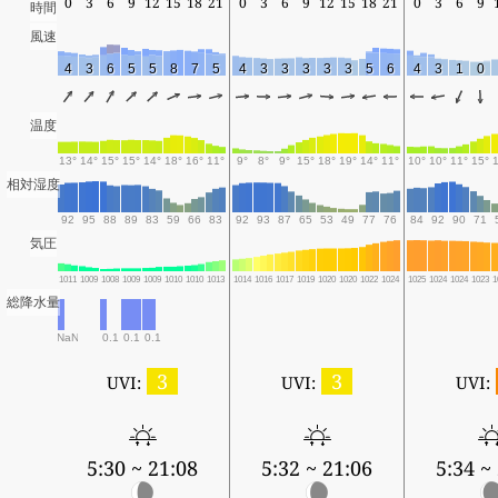
0
3
6
9
12
15
18
21
0
3
6
9
12
15
18
21
0
3
6
9
時間
風速
4
3
6
5
5
8
7
5
4
3
3
3
3
3
5
6
4
3
1
0
温度
13°
14°
15°
15°
14°
18°
16°
11°
9°
8°
9°
15°
18°
19°
14°
11°
10°
10°
11°
15°
相対湿度
92
95
88
89
83
59
66
83
92
93
87
65
53
49
77
76
84
92
90
71
気圧
1011
1009
1008
1009
1009
1010
1010
1013
1014
1016
1017
1019
1020
1020
1022
1024
1025
1024
1024
1023
1
総降水量
NaN
0.1
0.1
0.1
3
3
UVI:
UVI:
UVI:
5:30 ~ 21:08
5:32 ~ 21:06
5:34 ~