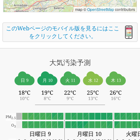
map ©
OpenStreetMap
contributors
このWebページのモバイル版を見るにはここ
をクリックしてください。
大気汚染予測
日 9
月 10
火 11
水 12
木 13
18°C
19°C
22°C
25°C
26°C
10°C
8°C
9°C
13°C
16°C
PM
2.5
O
3
日曜日 9
月曜日 10
火曜日