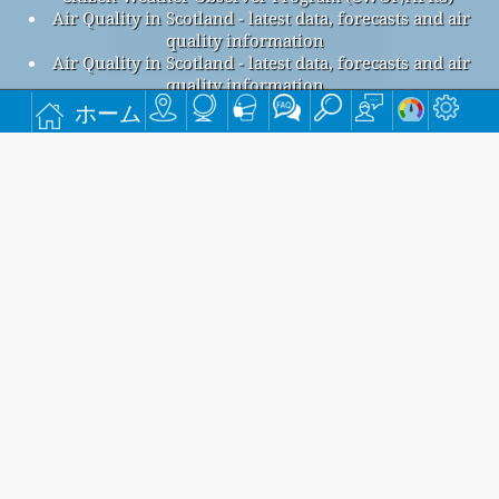
Air Quality in Scotland - latest data, forecasts and air
quality information
Air Quality in Scotland - latest data, forecasts and air
quality information
UK-AIR, air quality information resource - Defra, UK
ホーム
Fife Kirkcaldy, イギリスの大気汚染
Fife Kirkcaldy全体の空気の質の指標は9です。
Fife KirkcaldyPM
(小粒子状物質) AQIは9です。 - Fife
2.5
KirkcaldyPM
(吸入性粒子状物質) AQIは4です。 - Fife
10
KirkcaldyNO
(二酸化窒素) AQIは2です。 - Fife KirkcaldySO
2
2
(二酸化硫黄) AQIは5です。 - Fife KirkcaldyO
(オゾン) AQIは16
3
です。 - Fife KirkcaldyCO (一酸化炭素) AQIはn/aです。 -
毎月無料のメーリング リストに登録すると、新しい記事が
入手可能になったときに通知が届きます。
提出する
This page has been generated on Sunday, Aug 9th 2026, 16:28 pm CST from jp2n