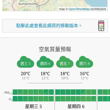
map ©
OpenStreetMap
contributors
點擊此處查看此網頁的移動版本。
空氣質量預報
週三 5
週四 6
週五 7
週六 8
20°C
18°C
18°C
16°C
11°C
12°C
10°C
11°C
PM
2.5
O
3
星期三 5
星期四 6