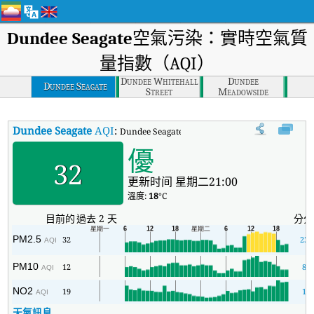
Dundee Seagate
空氣污染：實時空氣質
量指數（AQI）
Dundee Whitehall
Dundee
Dundee Seagate
Street
Meadowside
Dundee Seagate
AQI
:
Dundee Seagate實時空氣質量指數（AQI）。
優
32
更新时间 星期二21:00
溫度:
18
°C
目前的
過去 2 天
分分
PM2.5
32
23
AQI
PM10
12
8
AQI
NO2
19
1
AQI
天氣訊息