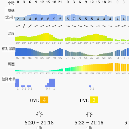
0
3
6
9
12
15
18
21
0
3
6
9
12
15
18
21
0
3
小時
風速
(米/秒)
2
3
4
8
8
8
9
5
5
7
5
5
5
4
4
4
4
4
溫度
15°
15°
14°
15°
18°
19°
14°
11°
13°
13°
13°
16°
17°
18°
16°
13°
10°
11°
1
相對濕度
97
96
94
79
65
62
79
95
75
67
71
54
47
46
59
65
84
81
氣壓
1003
1002
1002
1002
1002
1002
1003
1006
1009
1012
1014
1017
1018
1019
1020
1021
1021
1020
1
總降水量
1
0.1
0.1
0.4
1
0.1
4
3
UVI:
UVI:
5:20 ~ 21:18
5:22 ~ 21:16
5