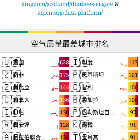
kingdom/scotland/dundee-seagate
&
aqicn.org/data-platform/
空气质量最差城市排名
🇺🇸
🇮🇳
628
113
美國
印度
🇿🇦
🇵🇰
175
101
南非
巴基斯坦
🇿🇲
🇨🇱
144
100
尚比亞
智利
🇨🇦
🇧🇩
136
100
加拿大
孟加拉
🇮🇩
🇵🇸
130
97
印尼
巴勒斯坦自治區
🇷🇼
🇰🇷
128
91
盧安達
南韓
🇦🇪
🇹🇷
124
91
阿拉伯聯合大公國
土耳其