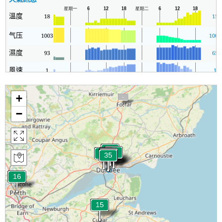
溫度
18
15
气压
1003
1003
濕度
93
65
風速
1
1
+
−