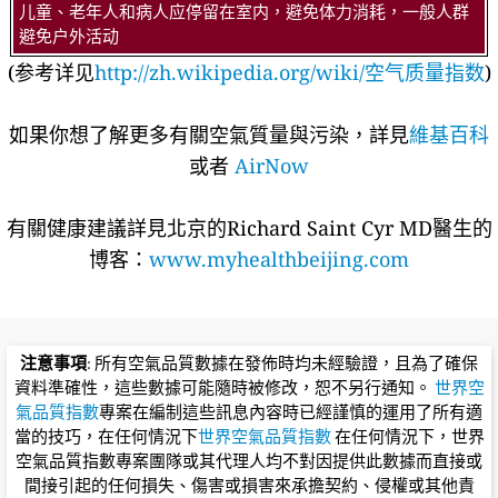
儿童、老年人和病人应停留在室内，避免体力消耗，一般人群
避免户外活动
(参考详见
http://zh.wikipedia.org/wiki/空气质量指数
)
如果你想了解更多有關空氣質量與污染，詳見
維基百科
或者
AirNow
有關健康建議詳​​見北京的Richard Saint Cyr MD醫生的
博客：
www.myhealthbeijing.com
注意事項
: 所有空氣品質數據在發佈時均未經驗證，且為了確保
資料準確性，這些數據可能隨時被修改，恕不另行通知。
世界空
氣品質指數
專案在編制這些訊息內容時已經謹慎的運用了所有適
當的技巧，在任何情況下
世界空氣品質指數
在任何情況下，世界
空氣品質指數專案團隊或其代理人均不對因提供此數據而直接或
間接引起的任何損失、傷害或損害來承擔契約、侵權或其他責