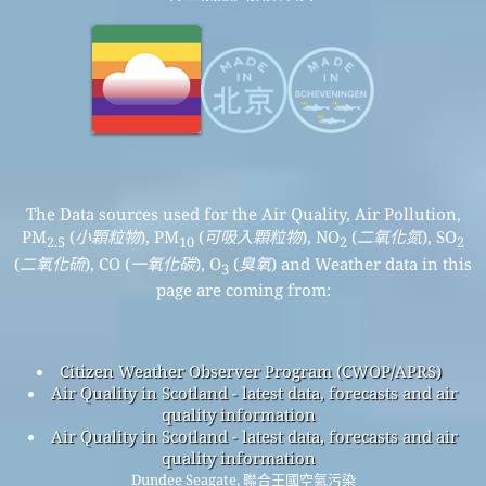
The Data sources used for the Air Quality, Air Pollution,
PM
(
小顆粒物
), PM
(
可吸入顆粒物
), NO
(
二氧化氮
), SO
2.5
10
2
2
(
二氧化硫
), CO (
一氧化碳
), O
(
臭氧
) and Weather data in this
3
page are coming from:
Citizen Weather Observer Program (CWOP/APRS)
Air Quality in Scotland - latest data, forecasts and air
quality information
Air Quality in Scotland - latest data, forecasts and air
quality information
Dundee Seagate, 聯合王國空氣污染