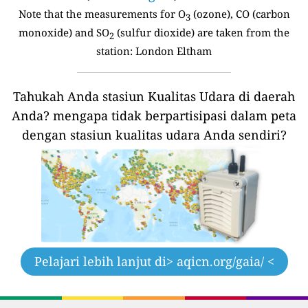
Note that the measurements for O
(ozone), CO (carbon
3
monoxide) and SO
(sulfur dioxide) are taken from the
2
station:
London Eltham
Tahukah Anda stasiun Kualitas Udara di daerah
Anda?
mengapa tidak berpartisipasi dalam peta
dengan stasiun kualitas udara Anda sendiri?
Pelajari lebih lanjut di
> aqicn.org/gaia/ <