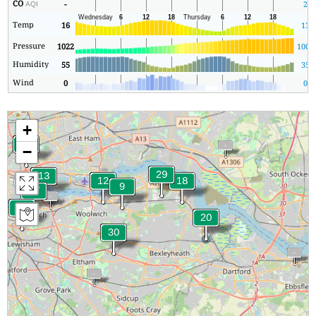
CO
-
2
AQI
Temp
16
13
Pressure
1022
1008
Humidity
55
35
Wind
0
0
+
−