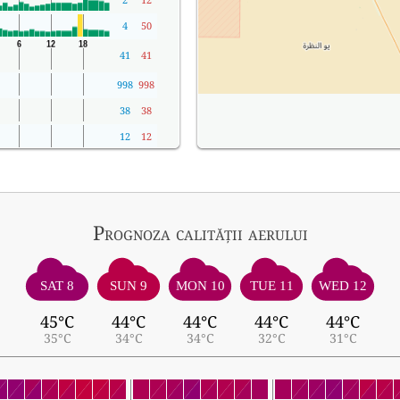
4
50
41
41
998
998
38
38
12
12
Prognoza calității aerului
SAT 8
SUN 9
MON 10
TUE 11
WED 12
45°C
44°C
44°C
44°C
44°C
35°C
34°C
34°C
32°C
31°C