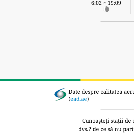
6:02 ~ 19:09
Date despre calitatea aeru
(
ead.ae
)
Cunoașteți stații de 
dvs.?
de ce să nu part