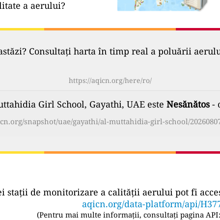
litate a aerului?
astăzi? Consultați harta în timp real a poluării aerul
https://aqicn.org/here/ro/
uttahidia Girl School, Gayathi, UAE este
Nesănătos
- 
qicn.org/snapshot/uae/gayathi/al-muttahidia-girl-school/20260807
ei stații de monitorizare a calității aerului pot fi a
aqicn.org/data-platform/api/H37
(
Pentru mai multe informații, consultați pagina API