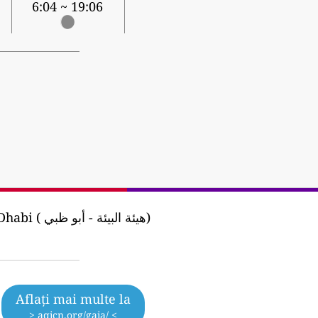
6:04 ~ 19:06
هيئة البيئ)
Aflați mai multe la
> aqicn.org/gaia/ <