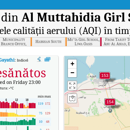
 din
Al Muttahidia Girl 
ele calității aerului (AQI) în tim
Municipality
Mo'ta Girl School,
From Tariff T
Habshan South
Branch Office,
Liwa Oasis
Abu Al Abiad, E
Bida Zayed
Road
Gayathi
:
Indicele calității aerului (AQI) în timp real al lui Al Muttahidia Girl
+
sănătos
−
ed on Friday 23:00
tura:
-
°C
min
max
119
172
75
129
10
48
2
12