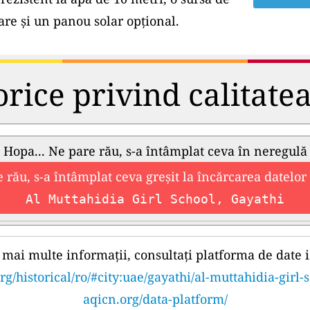
e și un panou solar opțional.
orice privind calitate
Hopa... Ne pare rău, s-a întâmplat ceva în neregulă
 rău, s-a întâmplat ceva greșit la încărcarea datelor 
Al Muttahidia Girl School, Gayathi
mai multe informații, consultați platforma de date i
rg/historical/ro/#city:uae/gayathi/al-muttahidia-girl-
aqicn.org/data-platform/