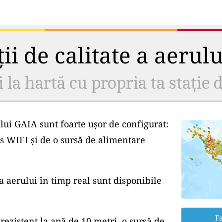
ii de calitate a aerul
i la hartă cu propria ta stație d
lui GAIA sunt foarte ușor de configurat:
s WIFI și de o sursă de alimentare
a aerului în timp real sunt disponibile
Fa
rezistent la apă de 10 metri, o sursă de