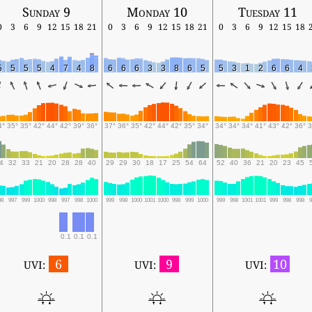
Sunday 9
Monday 10
Tuesday 11
0
3
6
9
12
15
18
21
0
3
6
9
12
15
18
21
0
3
6
9
12
15
18
5
5
5
5
4
7
4
8
6
6
6
3
3
8
6
5
5
3
1
2
6
6
4
4°
35°
35°
42°
44°
42°
39°
36°
37°
36°
35°
42°
44°
42°
35°
34°
34°
34°
34°
41°
43°
42°
36°
3
4
32
33
21
20
28
28
40
29
29
30
18
17
25
54
64
52
40
36
21
20
23
45
98
997
999
1000
998
997
998
1000
999
998
1000
1001
1000
998
999
1000
999
998
1001
1001
999
998
998
0.1
0.1
0.1
6
9
10
UVI:
UVI:
UVI: