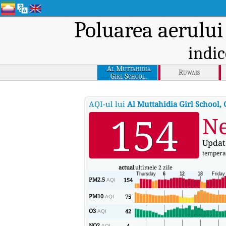
Poluarea aerului
indic
Al Muttahidia
Ruwais
Girl School,
Gayathi
AQI-ul lui
Al Muttahidia Girl School, 
154
Ne
Updat
tempera
actual
ultimele 2 zile
PM2.5
154
AQI
PM10
75
AQI
O3
42
AQI
NO2
4
AQI