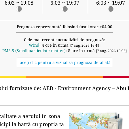
6:02 ~ 19:08
6:03 ~ 19:07
6:03 ~ 19:07
Prognoza reprezentată folosind fusul orar +04:00
Cele mai recente actualizări de prognoză:
Wind
: 4 ore în urmă
[7 aug. 2026 16:49]
PM2.5 (Small particulate matter)
: 8 ore în urmă
[7 aug. 2026 13:06]
faceți clic pentru a vizualiza prognoza detaliată
lui furnizate de:
AED - Environment Agency – Abu Dhabi ( ة - أبو ظبي
calitate a aerului în zona
icipi la hartă cu propria ta