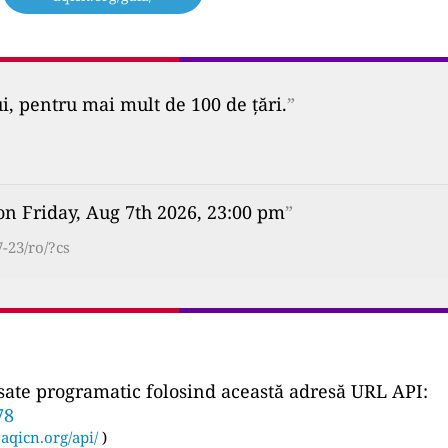
ui, pentru mai mult de 100 de țări.
”
on Friday, Aug 7th 2026, 23:00 pm
”
-23/ro/?cs
ccesate programatic folosind această adresă URL API:
78
:
aqicn.org/api/
)