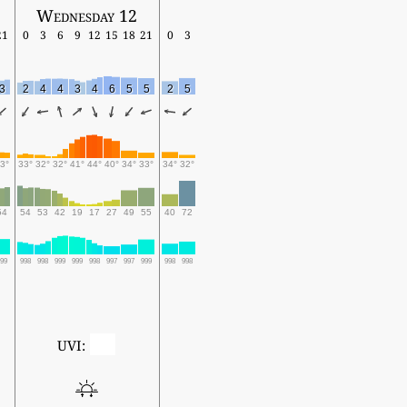
Wednesday 12
21
0
3
6
9
12
15
18
21
0
3
3
2
4
4
3
4
6
5
5
2
5
3°
33°
32°
32°
41°
44°
40°
34°
33°
34°
32°
54
54
53
42
19
17
27
49
55
40
72
999
998
998
999
999
998
997
997
999
998
998
0
UVI: