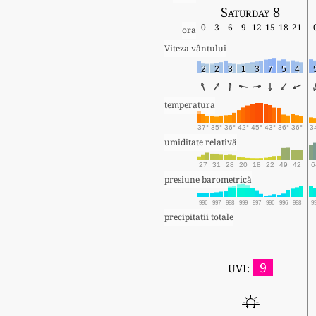
Saturday 8
0
3
6
9
12
15
18
21
ora
Viteza vântului
2
2
3
1
3
7
5
4
temperatura
37°
35°
36°
42°
45°
43°
36°
36°
3
umiditate relativă
27
31
28
20
18
22
49
42
6
presiune barometrică
996
997
998
999
997
996
996
998
9
precipitatii totale
9
UVI: