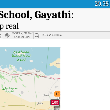
20:38
School, Gayathi
:
p real
o
LOCALIZAțI CEL MAI
CAUTă îN ALT ORAș
11
APROPIAT ORAș
 School, Gayathi.