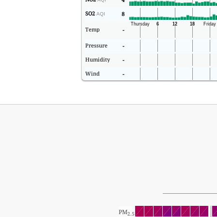
SO2
8
AQI
Temp
-
Pressure
-
Humidity
-
Wind
-
PM
2.5