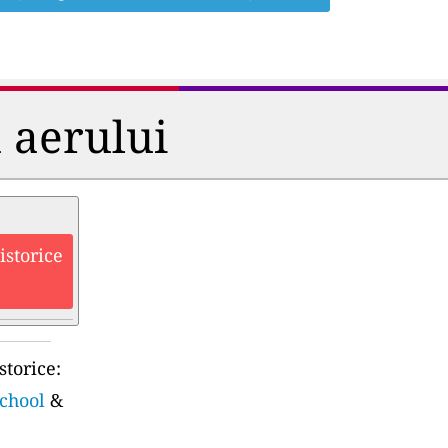
a aerului
istorice
storice:
school
&