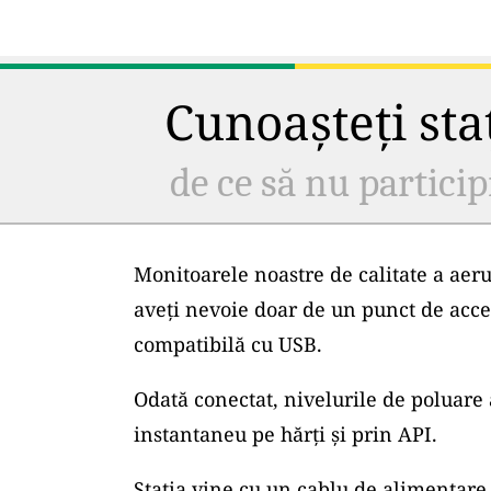
Cunoașteți staț
de ce să nu particip
Monitoarele noastre de calitate a aeru
aveți nevoie doar de un punct de acce
compatibilă cu USB.
Odată conectat, nivelurile de poluare 
instantaneu pe hărți și prin API.
Stația vine cu un cablu de alimentare 